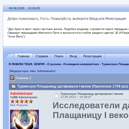
09.08.2026 :: 10:29:05
Добро пожаловать, Гость. Пожалуйста, выберите
Вход
или
Регистрация
"Дух Христа веет через пустыни жизни. Подобно роднику, стремится через твердыни 
Сверкает мириадами Млечного Пути и возносится в стебле каждого цветка" (Е.И.Рер
"Агни Йога")
Главная
Справка
Поиск
Вход
Регистрация
Я ЛЮБЛЮ ТЕБЯ, ЗЕМЛЯ!
›
О разном
›
Очевидное-невероятное
› Туринскую Плащан
(Модераторы: imkx, Administrator)
Страниц: 1
Туринскую Плащаницу датировали I веком (Прочитано 1759 раз)
Administrator
Туринскую Плащаницу датировали I веком
12.05.2013 :: 16:38:07
YaBB Administrator
Исследователи д
Вне Форума
Плащаницу I век