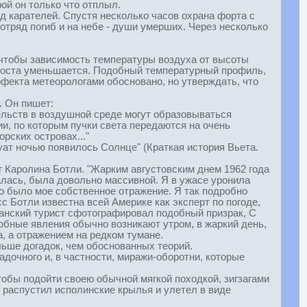
рой он только что отплыл.
д карателей. Спустя несколько часов охрана форта с
тряд погиб и на небе - души умерших. Через несколько
 чтобы зависимость температуры воздуха от высоты
е роста уменьшается. Подобный температурный профиль,
фекта метеорологами обосновано, но утверждать, что
. Он пишет:
ельств в воздушной среде могут образовываться
, по которым пучки света передаются на очень
рских островах..."
туат ночью появилось Солнце" (Краткая история Вьета.
г Каролина Ботли. "Жарким августовским днем 1962 года
алась, была довольно массивной. Я в ужасе уронила
Это было мое собственное отражение. Я так подробно
сс Ботли известна всей Америке как эксперт по погоде,
иканский турист сфотографировал подобный призрак, С
обные явления обычно возникают утром, в жаркий день,
, а отражением на редком тумане.
льше догадок, чем обоснованных теорий.
адочного и, в частности, миражи-оборотни, которые
тобы подойти своею обычной мягкой походкой, зигзагами
. распустил исполинские крылья и улетел в виде