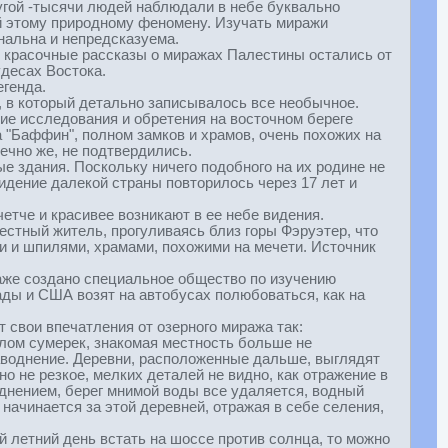
угой -тысячи людей наблюдали в небе буквально
ий этому природному феномену. Изучать миражи
инальна и непредсказуема.
о красочные рассказы о миражах Палестины остались от
удесах Востока.
егенда.
, в который детально записывалось все необычное.
ие исследования и обретения на восточном береге
а "Баффин", полном замков и храмов, очень похожих на
ечно же, не подтвердились.
ые здания. Поскольку ничего подобного на их родине не
идение далекой страны повторилось через 17 лет и
тче и красивее возникают в ее небе видения.
местный житель, прогуливаясь близ горы Фэруэтер, что
и и шпилями, храмами, похожими на мечети. Источник
даже создано специальное общество по изучению
ады и США возят на автобусах полюбоваться, как на
 свои впечатления от озерного миража так:
алом сумерек, знакомая местность больше не
 наводнение. Деревни, расположенные дальше, выглядят
о не резкое, мелких деталей не видно, как отражение в
однением, берег мнимой воды все удаляется, водный
 начинается за этой деревней, отражая в себе селения,
й летний день встать на шоссе против солнца, то можно