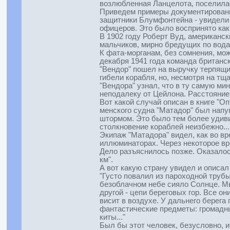
возлюбленная Ланцелота, поселилас
Приведем примеры документированны
защитники Блумфонтейна - увидели 
офицеров. Это было воспринято как
В 1902 году Роберт Вуд, американс
мальчиков, мирно бредущих по вода
К фата-морганам, без сомнения, мож
декабря 1941 года команда британск
"Вендор" пошел на выручку терпящи
гибели корабля, но, несмотря на тщ
"Вендора" узнал, что в ту самую ми
неподалеку от Цейлона. Расстояние
Вот какой случай описан в книге "Оп
менского судна "Матадор" был напу
штормом. Это было тем более удивит
столкновение кораблей неизбежно...
Экипаж "Матадора" видел, как во вр
иллюминаторах. Через некоторое вре
Дело разъяснилось позже. Оказалось
км".
А вот какую страну увидел и описал
"Густо повалил из пароходной труб
безоблачном небе сияло Солнце. Мы
другой - цепи береговых гор. Все о
висит в воздухе. У дальнего берега
фантастические предметы: громадный 
киты..."
Был бы этот человек, безусловно, 