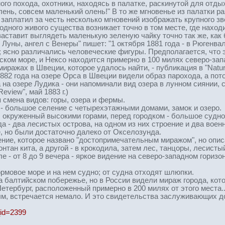
нного похода, охотники, находясь в палатке, раскинутой для отд
ень, совсем маленький олень!" В то же мгновенье из палатки р
заплатил за честь несколько мгновений изображать крупного зв
 одного живого существа возникает точно в том месте, где наход
 заставит выглядеть маленькую зеленую чайку точно так же, ка
с Луны, ангел с Венеры" пишет: "1 октября 1881 года - в Рюген
; ясно различались человеческие фигуры. Предполагается, что 
ком море, и Нексо находится примерно в 100 милях северо-зап
ражах в Швеции, которое удалось найти, - публикация в "Nature
882 года на озере Орса в Швеции видели образ парохода, а пото
а на озере Лудика - они напоминали вид озера в лунном сиянии,
eview", май 1883 г.)
я смена видов: горы, озера и фермы.
е - большое селение с четырехэтажными домами, замок и озеро.
ок, окруженный высокими горами, перед городком - большое судно
да - два лесистых острова, на одном из них строение и два воен
, но были достаточно далеко от Окселозунда.
дение, которое названо "достопримечательным миражом", но опи
тан кита, а другой - в крокодила, затем лес, танцоры, лесисты
ле - от 8 до 9 вечера - яркое видение на северо-западном гориз
ормовое море и на нем судно; от судна отходят шлюпки.
а балтийском побережье, но в России видели мираж города, кот
Петербург, расположенный примерно в 200 милях от этого места..
м, встречается немало. И это свидетельства заслуживающих д
e_id=2399