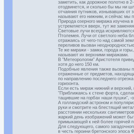
заметить, как дорожное полотно в 2
отодвинется, и сколько бы мы ни ш
отчаяния путников, изнывавших от з
называют его нижним, и сейчас мы 
Природа озерного миража изучена в
устремляется вверх, тут же заменяя
Световые лучи всегда искривляются
Птолемея. Лучи от светлого неба бл
отражаясь от чего-то над самой земл
переливов вызван неоднородностью 
Те же миражи - замки, города и горы
называют их верхними миражами.
В "Метеорологии" Аристотеля приве
хотя до него 150 км.
Подобные явления также вызваны п
отраженные от предметов, находящи
по направлению последнего отрезка
горизонта.
Если есть мираж нижний и верхний,
"Приближаясь к стене форта, сделан
тащившие на горбах наши пушки", -
А голландский астроном и популяри
руки и смотрите на блестящий метал
расстоянии нескольких сантиметров 
жаркий день изображений может быть
примыкающей к ней более горячей п
Для следующего, самого загадочног
в честь героини бретонского эпоса 