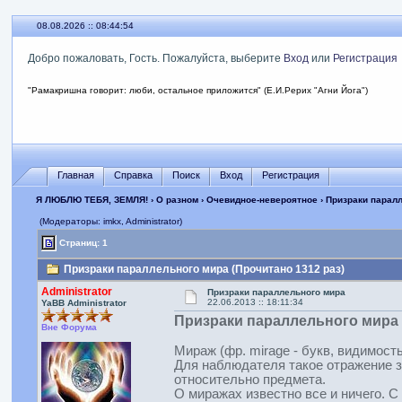
08.08.2026 :: 08:44:55
Добро пожаловать, Гость. Пожалуйста, выберите
Вход
или
Регистрация
"Рамакришна говорит: люби, остальное приложится" (Е.И.Рерих "Агни Йога")
Главная
Справка
Поиск
Вход
Регистрация
Я ЛЮБЛЮ ТЕБЯ, ЗЕМЛЯ!
›
О разном
›
Очевидное-невероятное
› Призраки парал
(Модераторы: imkx, Administrator)
Страниц: 1
Призраки параллельного мира (Прочитано 1312 раз)
Administrator
Призраки параллельного мира
22.06.2013 :: 18:11:34
YaBB Administrator
Призраки параллельного мира
Вне Форума
Мираж (фр. mirage - букв, видимост
Для наблюдателя такое отражение з
относительно предмета.
О миражах известно все и ничего. С