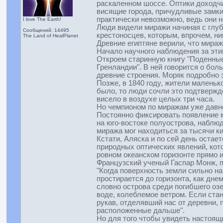
раскаленном шоссе. Оптики доходчи
висящие города, причудливые замки
практически невозможно, ведь они н
I love The Earth!
Люди видели миражи начиная с глуб
Сообщений: 14495
крестоносцев, которым, впрочем, н
The Land of HealPlanet
Древние египтяне верили, что мираж
Начало научного наблюдения за эти
Откроем старинную книгу "Поденные
Гренландии". В ней говорится о бол
древние строения. Моряк подробно з
Позже, в 1840 году, жители маленьк
было, то люди сочли это подтвержд
висело в воздухе целых три часа.
Но чемпионом по миражам уже давно
Постоянно фиксировать появление ми
на юго-востоке полуострова, наблю
миража мог находиться за тысячи к
Кстати, Аляска и по сей день оста
природных оптических явлений, кот
ровном океанском горизонте прямо и
Французский ученый Гаспар Монж, п
"Когда поверхность земли сильно н
простирается до горизонта, как дне
словно острова среди погибшего озе
воде, колеблемое ветром. Если ста
рукав, отделявший нас от деревни, 
расположенные дальше".
Но для того чтобы увидеть настоящи