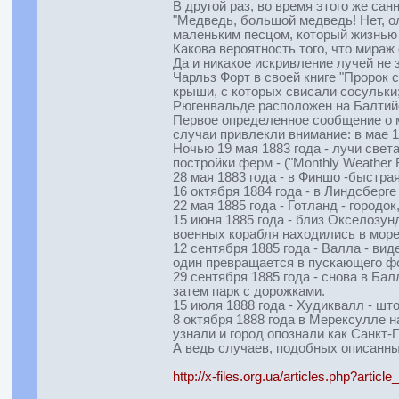
В другой раз, во время этого же са
"Медведь, большой медведь! Нет, ол
маленьким песцом, который жизнью 
Какова вероятность того, что мираж
Да и никакое искривление лучей не
Чарльз Форт в своей книге "Пророк 
крыши, с которых свисали сосульки
Рюгенвальде расположен на Балтийс
Первое определенное сообщение о ми
случаи привлекли внимание: в мае 1
Ночью 19 мая 1883 года - лучи свет
постройки ферм - ("Monthly Weather R
28 мая 1883 года - в Финшо -быстра
16 октября 1884 года - в Линдсберг
22 мая 1885 года - Готланд - город
15 июня 1885 года - близ Окселозун
военных корабля находились в море
12 сентября 1885 года - Валла - ви
один превращается в пускающего фон
29 сентября 1885 года - снова в Бал
затем парк с дорожками.
15 июля 1888 года - Худиквалл - шт
8 октября 1888 года в Мерексулле н
узнали и город опознали как Санкт-
А ведь случаев, подобных описанны
http://x-files.org.ua/articles.php?articl