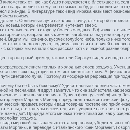
-3 километрах от нас как будто погружается в блестящее на солн
ли по направлению к нему, оно неизменно будет находиться в о
ноя и жажды. В литературе такой вид миража называют оазисным
поймем почему.
 деталях. Солнечные лучи накаляют почву, от которой нагревае
сь новым, который нагревается и утекает вверх.
 от теплых слоев в сторону более холодных. В физике это явл
из горизонта, направляясь к земле, загибаются над ней кверху и
ей. Видим мы, конечно, кусочек голубого неба, только ниже тог
потоков теплого воздуха, поднимающегося от горячей поверхно
, - с которых мы начали свой рассказ, хоть и разнообразнее оз
ден характерный пример, как жители Сиракуз видели иногда в т
ерераспределением теплых и холодных слоев воздуха. Уменьшен
хся невысоко над горизонтом, искривляться книзу. А физиологи
 пути светового луча. Поэтому атмосферная рефракция приподни
 почему бы не быть боковому? Удивительные явления часто мож
ной из песчаника, я вдруг заметил, что она заблестела как зер
описывает свои впечатления от Туниса французский офицер Лаз
затор науки Марсель Миннарт предлагал такой оптический фокус
лический предмет, который ваш товарищ постепенно приближает 
от стены, его контуры исказятся, и вы увидите на стене его отр
 даже два". Природа этого миража точно такая же, как у озерног
рослойки воздуха.
о вида миражей, называемых фата-морганами, убедительных объ
Фаты Морганы, в переводе с итальянского "феи Морганы", Говорят