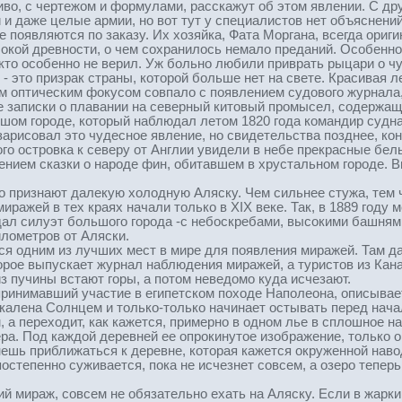
во, с чертежом и формулами, расскажут об этом явлении. С др
 и даже целые армии, но вот тут у специалистов нет объяснен
е появляются по заказу. Их хозяйка, Фата Моргана, всегда ориг
окой древности, о чем сохранилось немало преданий. Особенн
икто особенно не верил. Уж больно любили приврать рыцари о ч
 - это призрак страны, которой больше нет на свете. Красивая л
м оптическим фокусом совпало с появлением судового журнала
 записки о плавании на северный китовый промысел, содержащ
ьшом городе, который наблюдал летом 1820 года командир судн
арисовал это чудесное явление, но свидетельства позднее, кон
ого островка к северу от Англии увидели в небе прекрасные бел
ением сказки о народе фин, обитавшем в хрустальном городе. В
 признают далекую холодную Аляску. Чем сильнее стужа, тем че
ражей в тех краях начали только в ХIХ веке. Так, в 1889 году 
дал силуэт большого города -с небоскребами, высокими башням
илометров от Аляски.
ется одним из лучших мест в мире для появления миражей. Там 
орое выпускает журнал наблюдения миражей, а туристов из Кан
з пучины встают горы, а потом неведомо куда исчезают.
ринимавший участие в египетском походе Наполеона, описывает
акалена Солнцем и только-только начинает остывать перед нач
м, а переходит, как кажется, примерно в одном лье в сплошное
ра. Под каждой деревней ее опрокинутое изображение, только он
нешь приближаться к деревне, которая кажется окруженной нав
постепенно суживается, пока не исчезнет совсем, а озеро теперь
й мираж, совсем не обязательно ехать на Аляску. Если в жарки