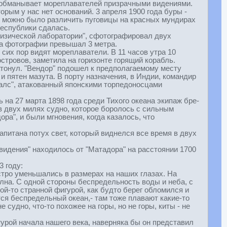
ор обманывает мореплавателей призрачными видениями.
рым у нас нет оснований. 3 апреля 1900 года буры -
то можно было различить пуговицы на красных мундирах
республики сдалась.
физической лаборатории", сфотографировал двух
на фотографии превышал 3 метра.
сих пор видят мореплаватели. В 11 часов утра 10
стровов, заметила на горизонте горящий корабль.
атонул. "Вендор" подошел к предполагаемому месту
и пятен мазута. В порту назначения, в Индии, командир
ипалс", атакованный японскими торпедоносцами
чь на 27 марта 1898 года среди Тихого океана экипаж бре-
в двух милях судно, которое боролось с сильным
ра", и были мгновения, когда казалось, что
апитана потух свет, который виднелся все время в двух
"видения" находилось от "Матадора" на расстоянии 1700
3 году:
стро уменьшались в размерах на наших глазах. На
лна. С одной стороны беспредельность воды и неба, с
кой-то странной фигурой, как будто берег обломился и
тся беспредельный океан,- там тоже плавают какие-то
судно, что-то похожее на горы, но не горы, киты - не
урой начала нашего века, наверняка бы он представил