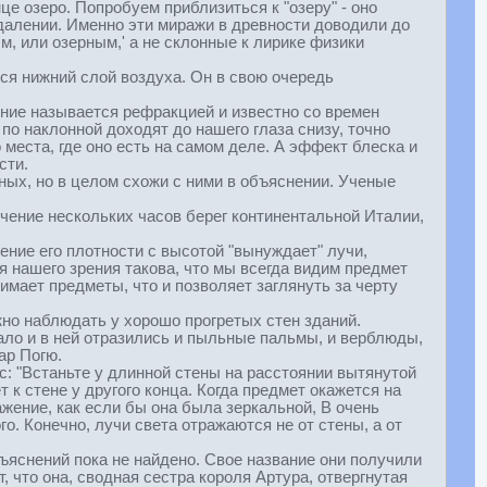
це озеро. Попробуем приблизиться к "озеру" - оно
тдалении. Именно эти миражи в древности доводили до
, или озерным,' а не склонные к лирике физики
тся нижний слой воздуха. Он в свою очередь
ение называется рефракцией и известно со времен
 по наклонной доходят до нашего глаза снизу, точно
о места, где оно есть на самом деле. А эффект блеска и
сти.
ерных, но в целом схожи с ними в объяснении. Ученые
ечение нескольких часов берег континентальной Италии,
ие его плотности с высотой "вынуждает" лучи,
я нашего зрения такова, что мы всегда видим предмет
мает предметы, что и позволяет заглянуть за черту
но наблюдать у хорошо прогретых стен зданий.
кало и в ней отразились и пыльные пальмы, и верблюды,
ар Погю.
: "Встаньте у длинной стены на расстоянии вытянутой
к стене у другого конца. Когда предмет окажется на
ажение, как если бы она была зеркальной, В очень
о. Конечно, лучи света отражаются не от стены, а от
яснений пока не найдено. Свое название они получили
, что она, сводная сестра короля Артура, отвергнутая