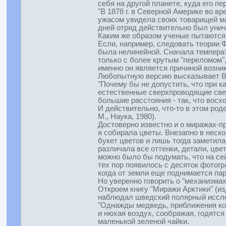
себя на другой планете, куда его пе
"В 1878 г. в Северной Америке во в
ужасом увидела своих товарищей ма
дней отряд действительно был унич
Каким же образом ученые пытаются
Если, например, следовать теории 
была нелинейной. Сначала температ
только с более крутым "переломом"
именно он является причиной возни
Любопытную версию высказывает Викт
"Почему бы не допустить, что при 
естественные сверхпроводящие свет
большие расстояния - так, что восх
И действительно, что-то в этом род
М., Наука, 1980).
Достоверно известно и о миражах-п
я собирала цветы. Внезапно в неско
букет цветов и лишь тогда заметила
различала все оттенки, детали, цвет
можно было бы подумать, что на се
тех пор появилось с десяток фотог
когда от земли еще поднимается пар
Но уверенно говорить о "механизмах
Откроем книгу "Миражи Арктики" (из
наблюдал шведский полярный иссл
"Однажды медведь, приближения кот
и нюхая воздух, соображая, годятся
маленькой зеленой чайки.