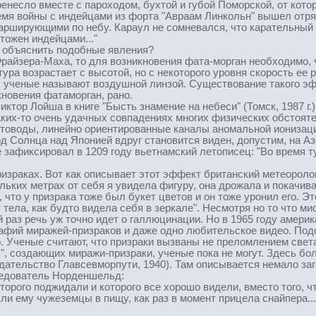
ренесло вместе с пароходом, бухтой и губой Поморской, от кото
ремя войны с индейцами из форта "Авраам Линкольн" вышел отря
рширующими по небу. Караул не сомневался, что карательный о
тожен индейцами..."
 объяснить подобные явления?
Фрайзера-Маха, то для возникновения фата-морган необходимо,
ура возрастает с высотой, но с некоторого уровня скорость е
, ученые называют воздушной линзой. Существование такого эф
кновения фатаморган, рано.
ор Лойша в книге "Бысть знамение на небеси" (Томск, 1987 г.)
каких-то очень удачных совпадениях многих физических обстоят
оводы, линейно ориентированные каналы аномальной ионизации
од Солнца над Японией вдруг становится виден, допустим, на Азо
е зафиксировал в 1209 году вьетнамский летописец: "Во время 
ризраках. Вот как описывает этот эффект британский метеороло
льких метрах от себя я увидела фигуру, она дрожала и покачив
, что у призрака тоже был букет цветов и он тоже уронил его. 
 тела, как будто видела себя в зеркале". Несмотря но то что ми
й раз речь уж точно идет о галлюцинации. Но в 1965 году амер
рафий миражей-призраков и даже одно любительское видео. Под
. Ученые считают, что призраки вызваны не преломлением света
", создающих миражи-призраки, ученые пока не могут. Здесь бо
дательство Главсевморпути, 1940). Там описывается немало заг
едователь Норденшельд:
орого поджидали и которого все хорошо видели, вместо того, ч
 ли ему чужеземцы в пищу, как раз в момент прицела снайпера..