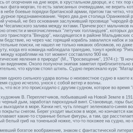
ь от огорчения на дне моря, в хрустальном дворце, и с тех п
х фата-морган, то есть записанных очевидцами, не верить кото
в небе боевые порядки британской армии, притом так четко, ч
 дурное предзнаменование. Через два дня столица Оранжевой 
кий ученый, не без основания заслуживший прозвище "чародей 
м Чесапикского залива между яхтами. Причем рост мальчиков 
но отнести и многочисленных "летучих голландцев", которых до 
ого транспорта "Вендор", находящегося в районе Мальдивских о
м бедствие, но через час горящий корабль завалился набок и з
ательные поиски, не нашел не только никаких обломков, но даже 
нуту, когда его команда наблюдала трагедию, тонул крейсер "Р
 между кораблями на тот момент составляло 900 км.
тические явления в природе" (М., "Просвещение", 1974 г.): "В но
ган видением. Около полуночи экипаж заметил приблизительно 
ельно, что кругом стоял штиль. Судно пересекало курс "Матадо
емя одного сильного удара волны о неизвестное судно в каюте к
мя судно исчезло, унося с собой ветер и волны.
, что все это происходило с другим судном, которое во время 
 художник В. Переплетчиков, побывавший на Новой Земле в 191
ы черный дым, заработал пароходный винт. Становище, горы бы
 выходили в море. Качки нет, чуть плещет зеленовато-синяя во
ни покрыты снегом. Берег уходит мыском в море, но кончается ка
 плавают какие-то странные белые фигуры, а там, где расстилае
белый гриб на тоненькой ножке, что-то похожее на судно, но не 
имевший богатое воображение, знаком с фантастической литерат