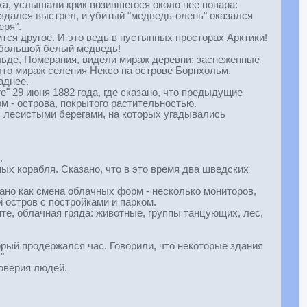
ыха, услышали крик возившегося около нее повара:
аздался выстрел, и убитый "медведь-олень" оказался
еря".
ится другое. И это ведь в пустынных просторах Арктики!
к большой белый медведь!
вальде, Померания, видели мираж деревни: заснеженные
это мираж селения Нексо на острове Борнхольм.
аднее.
" 29 июня 1882 года, где сказано, что предыдущие
м - острова, покрытого растительностью.
 с лесистыми берегами, на которых угадывались
.
ных корабля. Сказано, что в это время два шведских
сано как смена облачных форм - несколько мониторов,
й остров с постройками и парком.
онте, облачная гряда: животные, группы танцующих, лес,
орый продержался час. Говорили, что некоторые здания
"
оверия людей.