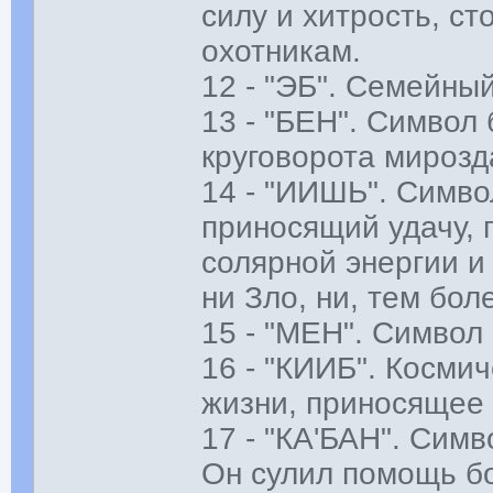
силу и хитрость, с
охотникам.
12 - "ЭБ". Семейны
13 - "БЕН". Символ 
круговорота мирозд
14 - "ИИШЬ". Симво
приносящий удачу,
солярной энергии и
ни Зло, ни, тем бол
15 - "МЕН". Символ
16 - "КИИБ". Косми
жизни, приносящее 
17 - "КА'БАН". Сим
Он сулил помощь бо