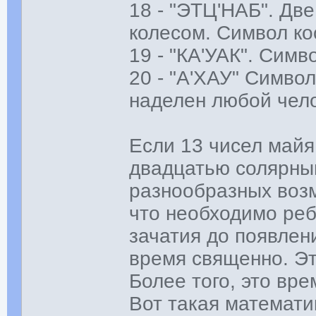
18 - "ЭТЦ'НАБ". Дв
колесом. Символ к
19 - "КА'УАК". Симв
20 - "А'ХАУ" Симво
наделен любой чело
Если 13 чисел майя
двадцатью солярны
разнообразных возм
что необходимо реб
зачатия до появлени
время священно. Эт
Более того, это вр
Вот такая математи