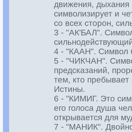
движения, дыхания 
символизирует и ч
со всех сторон, сил
3 - "АК'БАЛ". Симво
сильнодействующий
4 - "КААН". Символ
5 - "ЧИКЧАН". Симв
предсказаний, прор
тем, кто пребывает
Истины.
6 - "КИМИГ. Это сим
его голоса душа че
открывается для му
7 - "МАНИК". Двойн