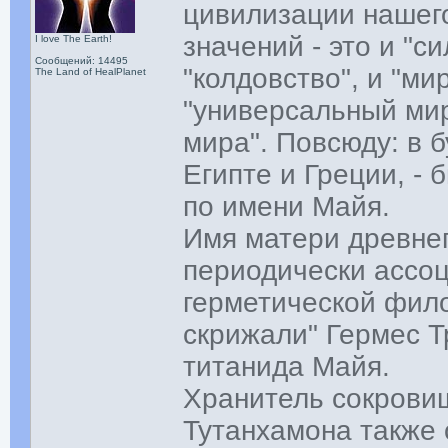
цивилизации нашего
значений - это и "с
I love The Earth!
Сообщений: 14495
"колдовство", и "ми
The Land of HealPlanet
"универсальный ми
мира". Повсюду: в 
Египте и Греции, -
по имени Майя.
Имя матери древнег
периодически ассо
герметической фил
скрижали" Гермес Т
титанида Майя.
Хранитель сокрови
Тутанхамона также 