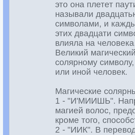
это она плетет пау
называли двадцать
символами, и кажды
этих двадцати симв
влияла на человека
Великий магический 
солярному символу,
или иной человек.
Магические солярны
1 - "И'МИИШЬ". Нап
магией волос, пре
кроме того, способ
2 - "ИИК". В перево