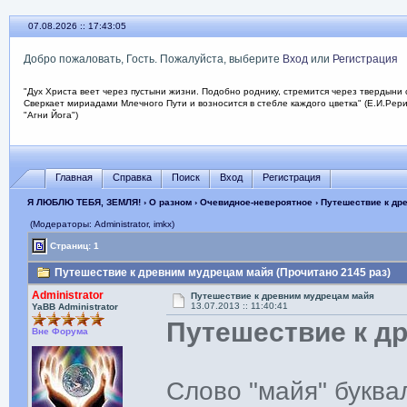
07.08.2026 :: 17:43:06
Добро пожаловать, Гость. Пожалуйста, выберите
Вход
или
Регистрация
"Дух Христа веет через пустыни жизни. Подобно роднику, стремится через твердыни 
Сверкает мириадами Млечного Пути и возносится в стебле каждого цветка" (Е.И.Рер
"Агни Йога")
Главная
Справка
Поиск
Вход
Регистрация
Я ЛЮБЛЮ ТЕБЯ, ЗЕМЛЯ!
›
О разном
›
Очевидное-невероятное
› Путешествие к др
(Модераторы: Administrator, imkx)
Страниц: 1
Путешествие к древним мудрецам майя (Прочитано 2145 раз)
Administrator
Путешествие к древним мудрецам майя
13.07.2013 :: 11:40:41
YaBB Administrator
Путешествие к д
Вне Форума
Слово "майя" буква