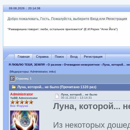
09.08.2026 :: 20:14:39
Добро пожаловать, Гость. Пожалуйста, выберите
Вход
или
Регистрация
"Рамакришна говорит: люби, остальное приложится" (Е.И.Рерих "Агни Йога")
Главная
Справка
Поиск
Вход
Регистрация
Я ЛЮБЛЮ ТЕБЯ, ЗЕМЛЯ!
›
О разном
›
Очевидное-невероятное
› Луна, которой... н
(Модераторы: Administrator, imkx)
Страниц: 1
Луна, которой... не было (Прочитано 1320 раз)
Administrator
Луна, которой... не было
30.11.2013 :: 13:14:31
YaBB Administrator
Луна, которой... 
Вне Форума
Из некоторых доше