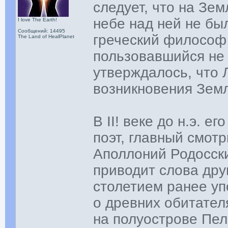
следует, что на Зе
небе над ней не был
I love The Earth!
Сообщений: 14495
греческий философ 
The Land of HealPlanet
пользовавшийся не
утверждалось, что 
возникновения Зем
В II! веке до н.э. 
поэт, главный смот
Аполлоний Родосски
приводит слова дру
столетием ранее уп
о древних обитател
на полуострове Пел