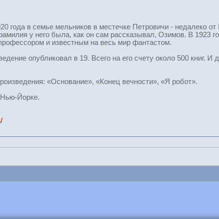
0 года в семье мельников в местечке Петровичи - недалеко о
фамилия у него была, как он сам рассказывал, Озимов. В 1923 г
профессором и известным на весь мир фантастом.
ведение опубликовал в 19. Всего на его счету около 500 книг. И
оизведения: «Основание», «Конец вечности», «Я робот».
 Нью-Йорке.
/