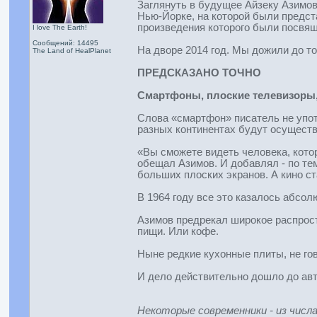
Заглянуть в будущее Айзеку Азимов
Нью-Йорке, на которой были предст
произведения которого были посвящ
I love The Earth!
Сообщений: 14495
На дворе 2014 год. Мы дожили до то
The Land of HealPlanet
ПРЕДСКАЗАНО ТОЧНО
Смартфоны, плоские телевизоры,
Слова «смартфон» писатель не упот
разных континентах будут осуществ
«Вы сможете видеть человека, котор
обещал Азимов. И добавлял - по тем
больших плоских экранов. А кино ста
В 1964 году все это казалось абсол
Азимов предрекал широкое распрост
пищи. Или кофе.
Ныне редкие кухонные плиты, не гов
И дело действительно дошло до авт
Некоторые современники - из числ