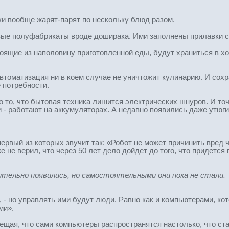
ки вообще жарят-парят по нескольку блюд разом.
ые полуфабрикаты вроде доширака. Ими заполнены прилавки с
щие из наполовину приготовленной еды, будут храниться в холо
автоматизация ни в коем случае не уничтожит кулинарию. И сох
 потребности.
о то, что бытовая техника лишится электрических шнуров. И то
и - работают на аккумуляторах. А недавно появились даже утюги
первый из которых звучит так: «Робот не может причинить вред
е не верил, что через 50 лет дело дойдет до того, что придетс
тельно появились, но самостоятельными они пока не стали.
 - но управлять ими будут люди. Равно как и компьютерами, ко
ми».
бещая, что сами компьютеры распространятся настолько, что ст