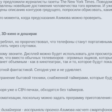
у предложили журналисты газеты The New York Times. Поводом 
авлены новейшие достижения человечества того времени. И уже
ены описанию контуров грядущего, попросили обрисовать, каким
го момента, когда предсказания Азимова можно проверить.
 3D-кино и доширак
реблял, но пророчествовал, что телефоны станут портативными
лять через спутники.
ому звоните. Дисплей можно будет использовать для просмотра 
е, что вместо обычных телевизоров - огромных ящиков, которым
нет объемным - как в кинотеатрах, так и то, которое будут пок
ютной фантастикой. Сегодня уже и не удивляет.
ранение бытовой техники, снабженной таймерами, которые буд
оря уже о СВЧ-печках, обходятся без таймеров.
оматизации, поскольку можно задать программу приготовления 
а дизайнеров - восприняли прогноз Азимова насчет смартфонов