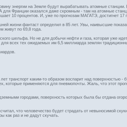
ловину энергии на Земле будут вырабатывать атомные станции. 
А для Франции оказался даже скромным - там на атомные станц
ает 10 процентов. И, уже по прогнозам МАГАТЭ, достигнет 17 п
й жизни фантаст определил в 85 лет. Увы, наивысшие показате
м живут по 69,8 года.
кого шельфа. Но не для добычи нефти и газа, которая уже идет
 для всех тех ожидаемых им 6,5 миллиарда землян традиционны
лиардов.
 лет транспорт каким-то образом воспарит над поверхностью - 
ех, которые применяются для пневмопочты. Жаль, что этот прог
одземными городами, поверхность которых была бы отдана огоро
считал, что человечество будет страдать от невыносимой скуки
 как раз и не дадут скучать.