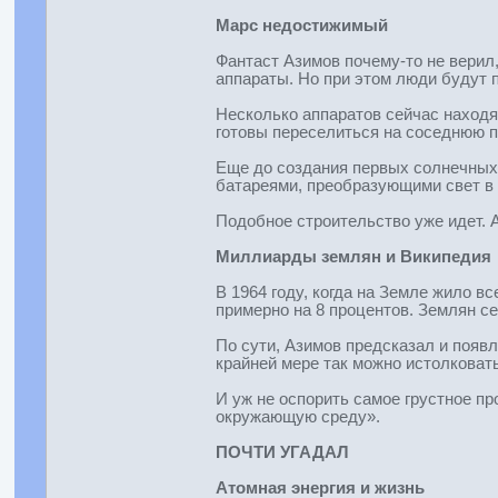
Марс недостижимый
Фантаст Азимов почему-то не верил,
аппараты. Но при этом люди будут 
Несколько аппаратов сейчас находя
готовы переселиться на соседнюю п
Еще до создания первых солнечных
батареями, преобразующими свет в 
Подобное строительство уже идет. 
Миллиарды землян и Википедия
В 1964 году, когда на Земле жило в
примерно на 8 процентов. Землян с
По сути, Азимов предсказал и появ
крайней мере так можно истолковат
И уж не оспорить самое грустное п
окружающую среду».
ПОЧТИ УГАДАЛ
Атомная энергия и жизнь