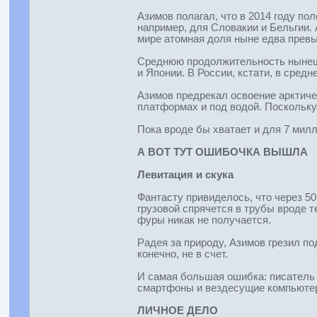
Азимов полагал, что в 2014 году по
например, для Словакии и Бельгии. 
мире атомная доля ныне едва превыш
Среднюю продолжительность нынешне
и Японии. В России, кстати, в средне
Азимов предрекал освоение арктичес
платформах и под водой. Поскольку
Пока вроде бы хватает и для 7 мил
А ВОТ ТУТ ОШИБОЧКА ВЫШЛА
Левитация и скука
Фантасту привиделось, что через 50
грузовой спрячется в трубы вроде т
фуры никак не получается.
Радея за природу, Азимов грезил п
конечно, не в счет.
И самая большая ошибка: писатель 
смартфоны и вездесущие компьютеры
ЛИЧНОЕ ДЕЛО