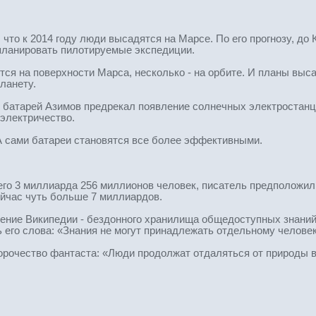
 что к 2014 году люди высадятся на Марсе. По его прогнозу, д
планировать пилотируемые экспедиции.
тся на поверхности Марса, несколько - на орбите. И планы выс
ланету.
 батарей Азимов предрекал появление солнечных электростанц
электричество.
А сами батареи становятся все более эффективными.
сего 3 миллиарда 256 миллионов человек, писатель предположил,
ейчас чуть больше 7 миллиардов.
ление Википедии - бездонного хранилища общедоступных знаний
ь его слова: «Знания не могут принадлежать отдельному челове
ророчество фантаста: «Люди продолжат отдаляться от природы 