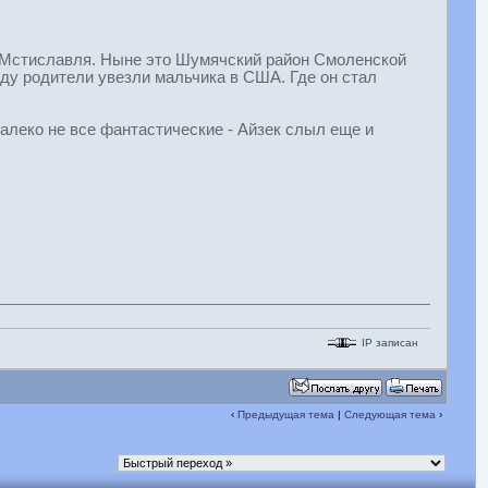
т Мстиславля. Ныне это Шумячский район Смоленской
оду родители увезли мальчика в США. Где он стал
 далеко не все фантастические - Айзек слыл еще и
IP записан
‹
Предыдущая тема
|
Следующая тема
›