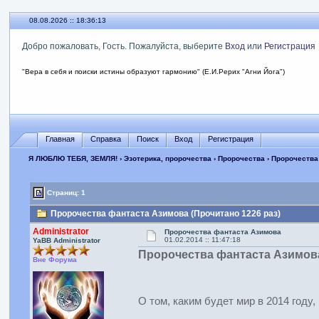
08.08.2026 :: 18:36:14
Добро пожаловать, Гость. Пожалуйста, выберите
Вход
или
Регистрация
"Вера в себя и поиски истины образуют гармонию" (Е.И.Рерих "Агни Йога")
Главная
Справка
Поиск
Вход
Регистрация
Я ЛЮБЛЮ ТЕБЯ, ЗЕМЛЯ!
›
Эзотерика, пророчества
›
Пророчества
› Пророчества
Страниц: 1
Пророчества фантаста Азимова (Прочитано 1226 раз)
Administrator
Пророчества фантаста Азимова
01.02.2014 :: 11:47:18
YaBB Administrator
Пророчества фантаста Азимов
Вне Форума
О том, каким будет мир в 2014 году,