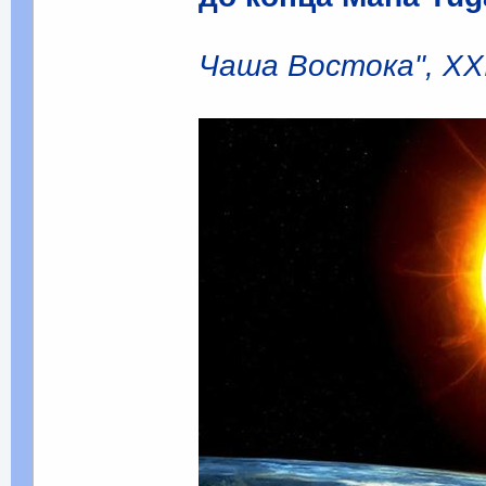
Чаша Востока", XXI