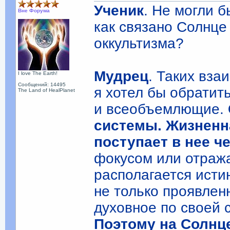
Ученик
. Не могли б
Вне Форума
как связано Солнце
оккультизма?
Мудрец
. Таких вза
I love The Earth!
Сообщений: 14495
я хотел бы обратит
The Land of HealPlanet
и всеобъемлющие.
системы. Жизненн
поступает в нее ч
фокусом или отража
располагается исти
не только проявлен
духовное по своей с
Поэтому на Солнце