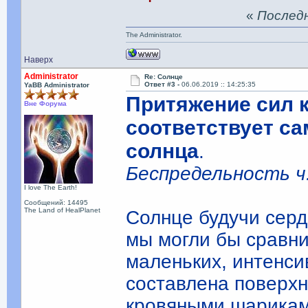
«
Последня
The Administrator.
Наверх
Administrator
Re: Солнце
Ответ #3 -
06.06.2019 :: 14:25:35
YaBB Administrator
Притяжение сил 
Вне Форума
соответствует с
солнца
.
Беспредельность ч.
I love The Earth!
Сообщений: 14495
The Land of HealPlanet
Солнце будучи серд
мы могли бы сравни
маленьких, интенси
составлена поверхн
кровяными шариками