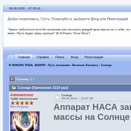
08.08.2026 :: 07:30:42
Добро пожаловать, Гость. Пожалуйста, выберите
Вход
или
Регистрация
"Нужно заботиться хотя бы несколько раз посылать каждый день мысль не о себе, но 
мире. Пусть будет миру хорошо!" (Е.И.Рерих "Агни Йога")
Главная
Справка
Поиск
Вход
Регистрация
Я ЛЮБЛЮ ТЕБЯ, ЗЕМЛЯ!
›
Путь познания
›
Величие Космоса
› Солнце
Страниц:
1
2
Солнце (Прочитано 3119 раз)
Administrator
Солнце
09.06.2014 :: 13:07:58
YaBB Administrator
Аппарат НАСА за
Вне Форума
массы на Солнце