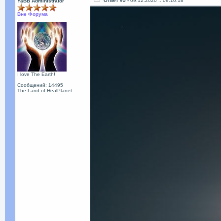
Ответ #5 -
09.12.2020 :: 09:10:18
YaBB Administrator
Вне Форума
I love The Earth!
Сообщений: 14495
The Land of HealPlanet