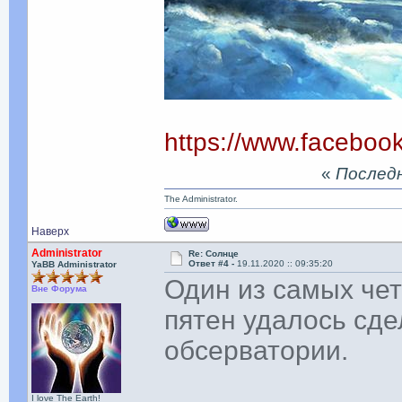
https://www.facebo
«
Последня
The Administrator.
Наверх
Administrator
Re: Солнце
Ответ #4 -
19.11.2020 :: 09:35:20
YaBB Administrator
Один из самых чет
Вне Форума
пятен удалось сд
обсерватории.
I love The Earth!