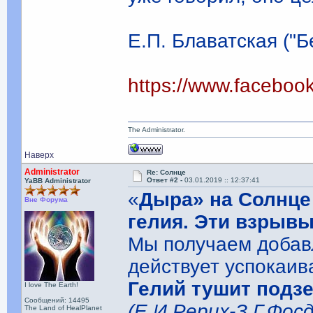
Е.П. Блаватская ("Б
https://www.facebo
The Administrator.
Наверх
Administrator
Re: Солнце
Ответ #2 -
03.01.2019 :: 12:37:41
YaBB Administrator
«
Дыра» на Солнце 
Вне Форума
гелия. Эти взрыв
Мы получаем добавл
действует успокаив
Гелий тушит подз
I love The Earth!
Сообщений: 14495
(Е.И.Рерих-З.Г.Фосд
The Land of HealPlanet