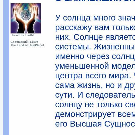
У солнца много зна
расскажу вам тольк
них. Солнце являет
I love The Earth!
Сообщений: 14495
системы. Жизненные
The Land of HealPlanet
именно через солнц
уменьшенной модел
центра всего мира. 
сама жизнь, но и д
сути. И следовател
солнцу не только св
демонстрирует всем
его Высшая Сущнос