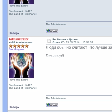
I love The Earth!
Сообщений: 14492
The Land of HealPlanet
The Administrator.
Наверх
Administrator
Re: Мысли и Цитаты
Ответ #7 -
15.09.2014 :: 15:32:38
YaBB Administrator
Люди обычно считают, что лучше за
Вне Форума
Гельвеций
I love The Earth!
Сообщений: 14492
The Land of HealPlanet
The Administrator.
Наверх