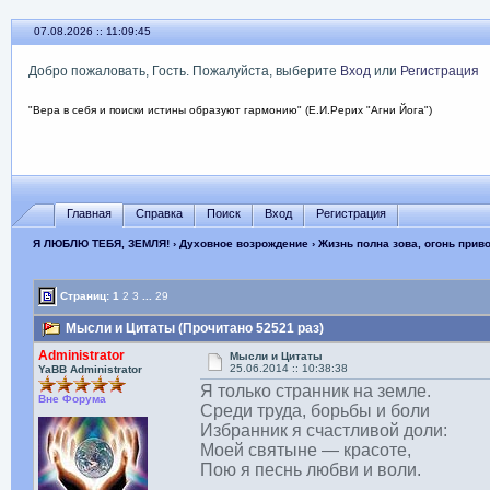
07.08.2026 :: 11:09:46
Добро пожаловать, Гость. Пожалуйста, выберите
Вход
или
Регистрация
"Вера в себя и поиски истины образуют гармонию" (Е.И.Рерих "Агни Йога")
Главная
Справка
Поиск
Вход
Регистрация
Я ЛЮБЛЮ ТЕБЯ, ЗЕМЛЯ!
›
Духовное возрождение
›
Жизнь полна зова, огонь прив
Страниц:
1
2
3
...
29
Мысли и Цитаты (Прочитано 52521 раз)
Administrator
Мысли и Цитаты
25.06.2014 :: 10:38:38
YaBB Administrator
Я только странник на земле.
Вне Форума
Среди труда, борьбы и боли
Избранник я счастливой доли:
Моей святыне — красоте,
Пою я песнь любви и воли.