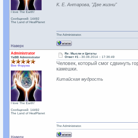
К. Е. Антарова, "Две жизни"
I love The Earth!
Сообщений: 14492
The Land of HealPlanet
The Administrator.
Наверх
Administrator
Re: Мысли и Цитаты
Ответ #1 -
30.08.2014 :: 17:36:49
YaBB Administrator
Человек, который смог сдвинуть гор
Вне Форума
камешки.
Китайская мудрость
I love The Earth!
Сообщений: 14492
The Land of HealPlanet
The Administrator.
Наверх