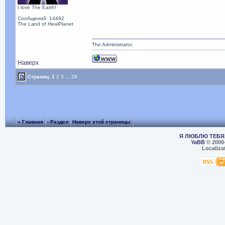
I love The Earth!
Сообщений: 14492
The Land of HealPlanet
The Administrator.
Наверх
Страниц:
1
2
3
...
29
« Главная
‹ Раздел
Наверх этой страницы
Я ЛЮБЛЮ ТЕБЯ,
YaBB
© 2000
Localiza