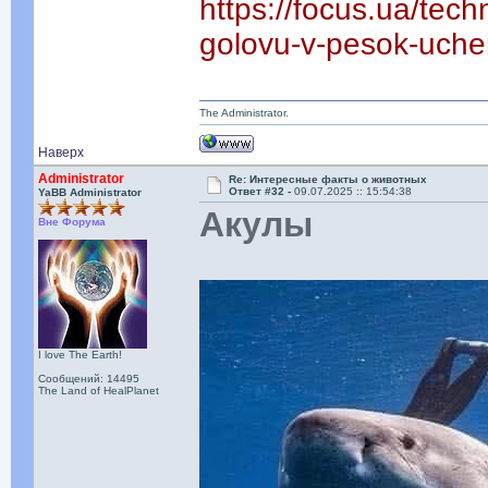
https://focus.ua/tec
golovu-v-pesok-uchen
The Administrator.
Наверх
Administrator
Re: Интересные факты о животных
Ответ #32 -
09.07.2025 :: 15:54:38
YaBB Administrator
Акулы
Вне Форума
I love The Earth!
Сообщений: 14495
The Land of HealPlanet