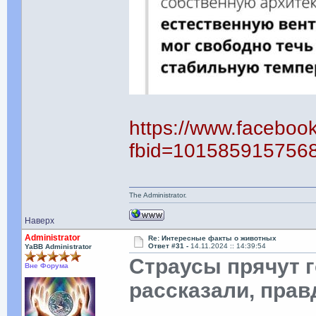
https://www.faceboo
fbid=101585915756
The Administrator.
Наверх
Administrator
Re: Интересные факты о животных
Ответ #31 -
14.11.2024 :: 14:39:54
YaBB Administrator
Страусы прячут г
Вне Форума
рассказали, прав