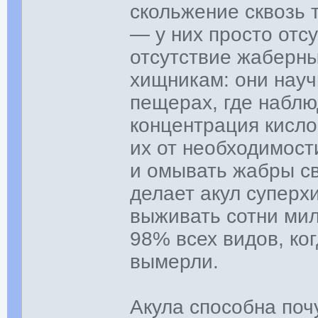
скольжение сквозь 
— у них просто отс
отсутствие жаберны
хищникам: они науч
пещерах, где наблю
концентрация кисло
их от необходимост
и омывать жабры св
делает акул суперх
выживать сотни мил
98% всех видов, ко
вымерли.
Акула способна поч