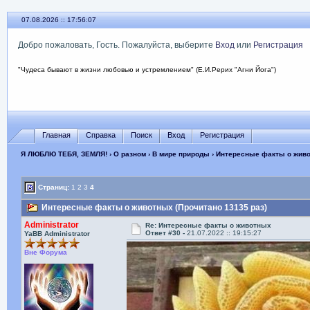
07.08.2026 :: 17:56:08
Добро пожаловать, Гость. Пожалуйста, выберите
Вход
или
Регистрация
"Чудеса бывают в жизни любовью и устремлением" (Е.И.Рерих "Агни Йога")
Главная
Справка
Поиск
Вход
Регистрация
Я ЛЮБЛЮ ТЕБЯ, ЗЕМЛЯ!
›
О разном
›
В мире природы
› Интересные факты о жив
Страниц:
1
2
3
4
Интересные факты о животных (Прочитано 13135 раз)
Administrator
Re: Интересные факты о животных
Ответ #30 -
21.07.2022 :: 19:15:27
YaBB Administrator
Вне Форума