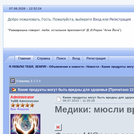
07.08.2026 :: 12:52:25
Добро пожаловать, Гость. Пожалуйста, выберите
Вход
или
Регистрация
"Рамакришна говорит: люби, остальное приложится" (Е.И.Рерих "Агни Йога")
Главная
Справка
Поиск
Вход
Регистрация
Я ЛЮБЛЮ ТЕБЯ, ЗЕМЛЯ!
›
Объявления и новости
›
Новости
› Какие продукты мог
Страниц:
1
2
3
4
Какие продукты могут быть вредны для здоровья (Прочитано 11
Administrator
Какие продукты могут быть вредны для здоро
06.07.2015 :: 11:35:28
YaBB Administrator
Медики: мюсли в
Вне Форума