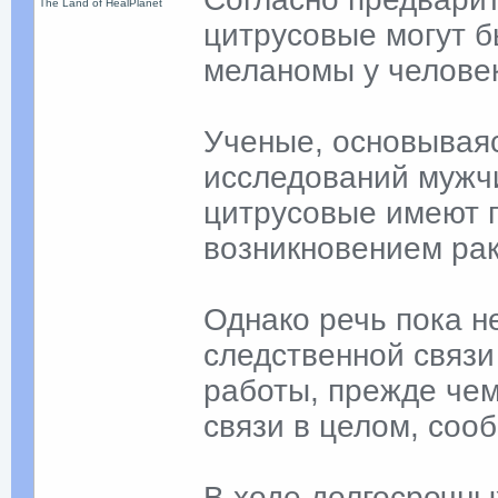
The Land of HealPlanet
цитрусовые могут б
меланомы у челове
Ученые, основываяс
исследований мужчи
цитрусовые имеют 
возникновением рак
Однако речь пока н
следственной связи
работы, прежде че
связи в целом, соо
В ходе долгосрочны