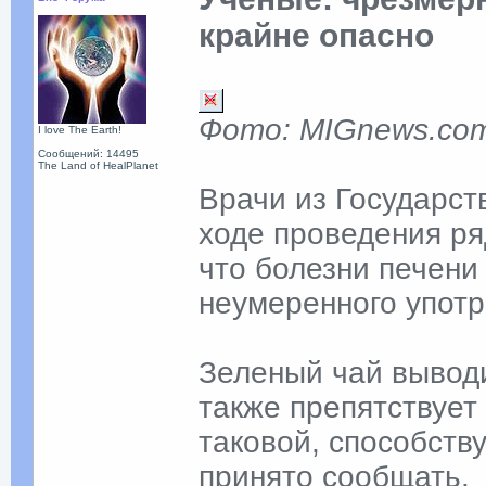
крайне опасно
Фото: MIGnews.co
I love The Earth!
Сообщений: 14495
The Land of HealPlanet
Врачи из Государст
ходе проведения ря
что болезни печени 
неумеренного употр
Зеленый чай выводи
также препятствует 
таковой, способств
принято сообщать.