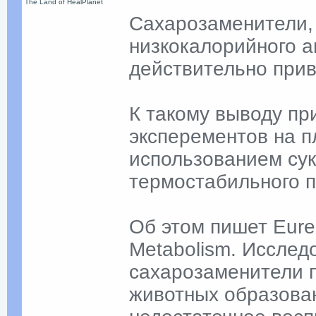
The Land of HealPlanet
Сахарозаменители,
низкокалорийного а
действительно прив
К такому выводу пр
эксперементов на 
использованием сук
термостабильного п
Об этом пишет Eurek
Metabolism. Исслед
сахарозаменители 
животных образован