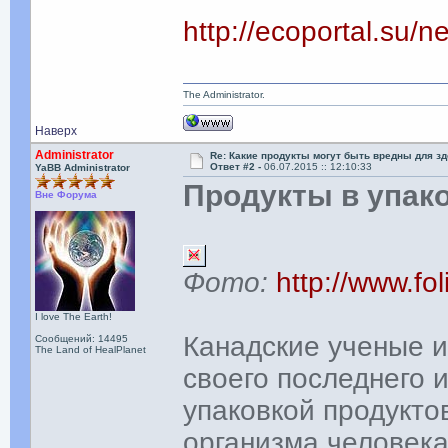
http://ecoportal.su
The Administrator.
Наверх
Administrator
Re: Какие продукты могут быть вредны для з
Ответ #2 -
06.07.2015 :: 12:10:33
YaBB Administrator
Продукты в упак
Вне Форума
Фото:
http://www.fo
I love The Earth!
Канадские ученые и
Сообщений: 14495
The Land of HealPlanet
своего последнего 
упаковкой продукто
организма человека