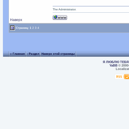
The Administrator.
Наверх
Страниц:
1
2
3
4
« Главная
‹ Раздел
Наверх этой страницы
Я ЛЮБЛЮ ТЕБЯ,
YaBB
© 2000
Localiza