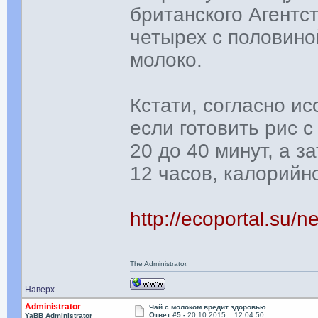
британского Агентс
четырех с половино
молоко.
Кстати, согласно и
если готовить рис 
20 до 40 минут, а з
12 часов, калорийн
http://ecoportal.su/
The Administrator.
Наверх
Administrator
Чай с молоком вредит здоровью
Ответ #5 -
20.10.2015 :: 12:04:50
YaBB Administrator