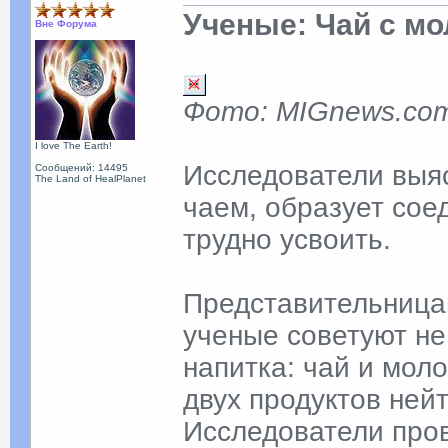
Ученые: Чай с м
Вне Форума
Фото: MIGnews.co
I love The Earth!
Исследователи выяс
Сообщений: 14495
The Land of HealPlanet
чаем, образует сое
трудно усвоить.
Представительница
ученые советуют не
напитка: чай и моло
двух продуктов ней
Исследователи пров