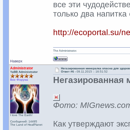
все эти чудодейств
только два напитка
http://ecoportal.su
The Administrator.
Наверх
Administrator
Негазированная минералка опасна для здоров
Ответ #6 -
09.11.2015 :: 16:51:52
YaBB Administrator
Негазированная 
Вне Форума
Фото: MIGnews.co
I love The Earth!
Как утверждают экс
Сообщений: 14495
The Land of HealPlanet