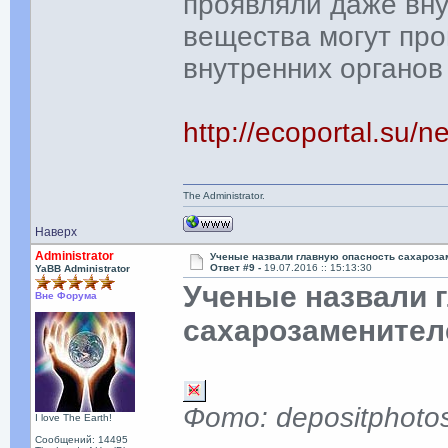
проявляли даже вну
вещества могут пр
внутренних органов 
http://ecoportal.su
The Administrator.
Наверх
Administrator
Ученые назвали главную опасность сахароза
Ответ #9 -
19.07.2016 :: 15:13:30
YaBB Administrator
Ученые назвали 
Вне Форума
сахарозаменител
Фото: depositphoto
I love The Earth!
Сообщений: 14495