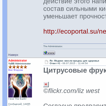
действие этого нап
состав сильными ки
уменьшает прочнос
http://ecoportal.su
The Administrator.
Наверх
Administrator
Re: Медики: мюсли вредны для здоровья
Ответ #1 -
06.07.2015 :: 11:44:54
YaBB Administrator
Цитрусовые фрук
Вне Форума
©flickr.com/liz west
I love The Earth!
Согласно предвари
Сообщений: 14495