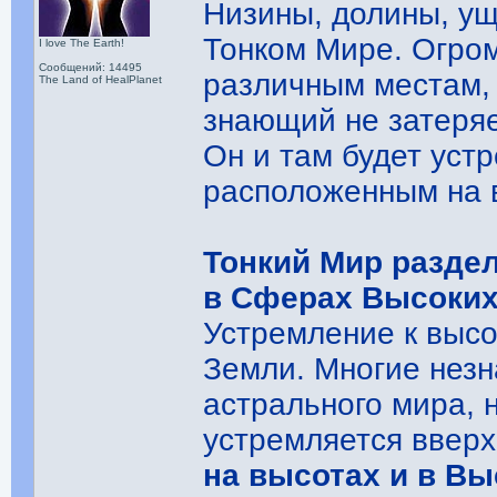
Низины, долины, ущ
Тонком Мире. Огром
I love The Earth!
Сообщений: 14495
различным местам, ч
The Land of HealPlanet
знающий не затеряе
Он и там будет устр
расположенным на 
Тонкий Мир раздел
в Сферах Высоки
Устремление к высо
Земли. Многие нез
астрального мира,
устремляется ввер
на высотах и в Вы