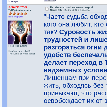
Наверх
Administrator
Re: Memento mori - помни о смерти!
Ответ #32 -
28.05.2021 :: 15:34:52
YaBB Administrator
"Часто судьба обхо
Вне Форума
кого она любит, кто
так?
Суровость жи
трудностей и лише
разгораться огни 
I love The Earth!
Сообщений: 14495
удобств беспечаль
The Land of HealPlanet
делает переход в
надземных услови
Лишенцам при перех
жить, обходясь без 
привыкают, что рас
освобождает их от 