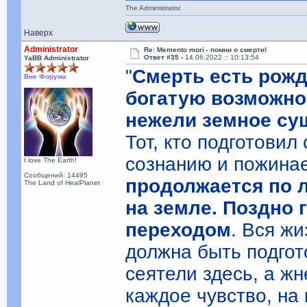
The Administrator.
Наверх
Administrator
Re: Memento mori - помни о смерти!
Ответ #35 -
14.06.2022 :: 10:13:54
YaBB Administrator
"
Смерть есть рожд
Вне Форума
богатую возможно
нежели земное сущ
Тот, кто подготовил
сознанию и пожина
I love The Earth!
Сообщений: 14495
продолжается по 
The Land of HealPlanet
на земле. Поздно
переходом
. Вся жи
должна быть подгот
сеятели здесь, а ж
каждое чувство, на