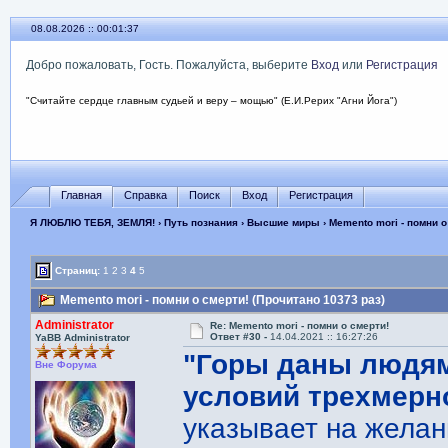
08.08.2026 :: 00:01:38
Добро пожаловать, Гость. Пожалуйста, выберите
Вход
или
Регистрация
"Считайте сердце главным судьей и веру – мощью" (Е.И.Рерих "Агни Йога")
Главная
Справка
Поиск
Вход
Регистрация
Я ЛЮБЛЮ ТЕБЯ, ЗЕМЛЯ!
›
Путь познания
›
Высшие миры
› Memento mori - помни о
Страниц:
1
2
3
4
5
Memento mori - помни о смерти! (Прочитано 10373 раз)
Administrator
Re: Memento mori - помни о смерти!
Ответ #30 -
14.04.2021 :: 16:27:26
YaBB Administrator
"Горы даны людям
Вне Форума
условий трехмерн
указывает на желан