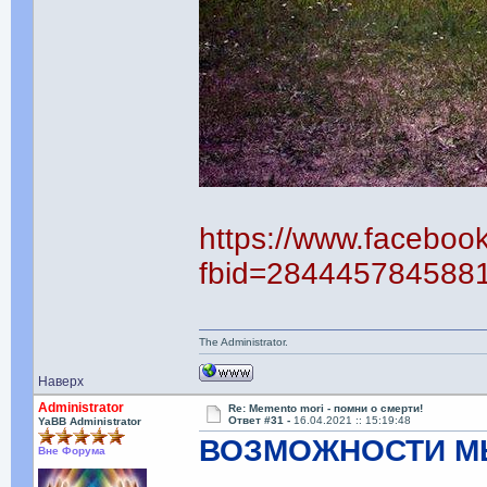
https://www.faceboo
fbid=284445784588
The Administrator.
Наверх
Administrator
Re: Memento mori - помни о смерти!
Ответ #31 -
16.04.2021 :: 15:19:48
YaBB Administrator
ВОЗМОЖНОСТИ М
Вне Форума