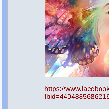
https://www.faceboo
fbid=440488568621