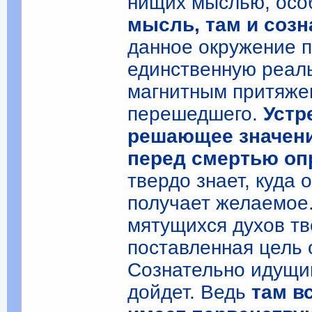
нищих мыслью, осо
мысль, там и созна
данное окружение п
единственную реаль
магнитным притяжен
перешедшего.
Устр
решающее значени
перед смертью оп
твердо знает, куда 
получает желаемое.
мятущихся духов тв
поставленная цель 
Сознательно идущий
дойдет. Ведь
там в