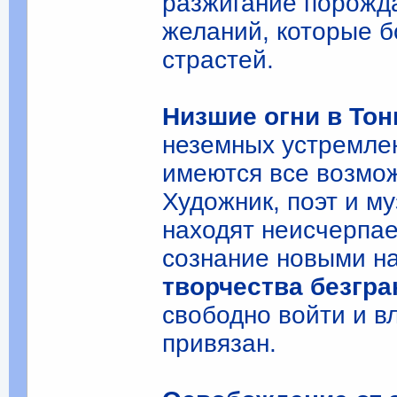
разжигание порожд
желаний, которые б
страстей.
Низшие огни в То
неземных устремлен
имеются все возмож
Художник, поэт и м
находят неисчерпа
сознание новыми н
творчества безгр
свободно войти и вл
привязан.