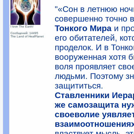
"«Сон в летнюю ноч
совершенно точно 
Тонкого Мира
и пр
I love The Earth!
Сообщений: 14495
его обитателей, ко
The Land of HealPlanet
проделок. И в Тонк
вооруженная хотя б
воля проявляет св
людьми. Поэтому зн
защититься.
Ставленники Иерар
же самозащита нуж
своеволие уявляе
взаимоотношениях
властвует мысль, э