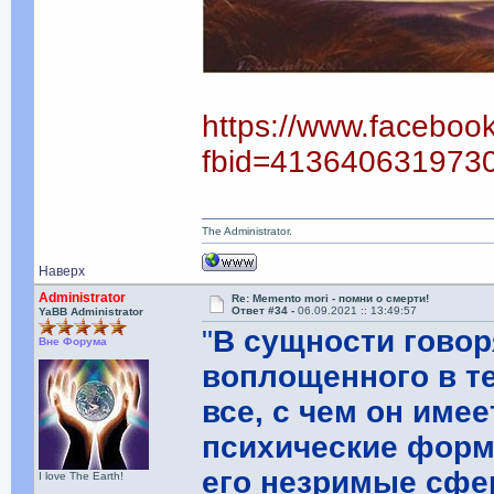
https://www.faceboo
fbid=413640631973
The Administrator.
Наверх
Administrator
Re: Memento mori - помни о смерти!
Ответ #34 -
06.09.2021 :: 13:49:57
YaBB Administrator
"
В сущности говор
Вне Форума
воплощенного в те
все, с чем он имее
психические фор
его незримые сф
I love The Earth!