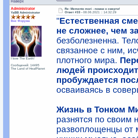
Наверх
Administrator
Re: Memento mori - помни о смерти!
Ответ #33 -
08.06.2021 :: 14:32:29
YaBB Administrator
"
Естественная сме
Вне Форума
не сложнее, чем 
безболезненна. Тело
связанное с ним, и
плотного мира.
Пер
I love The Earth!
Сообщений: 14495
людей происходит
The Land of HealPlanet
пробуждается пос
осваиваясь в совер
Жизнь в Тонком М
разнятся по своим 
развоплощенцы от 