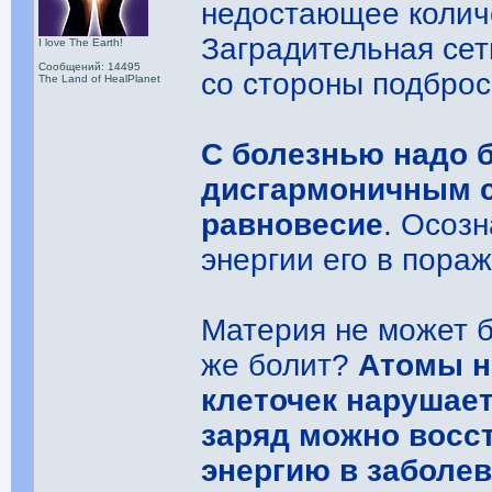
недостающее количе
Заградительная сет
I love The Earth!
Сообщений: 14495
со стороны подброс
The Land of HealPlanet
С болезнью надо б
дисгармоничным с
равновесие
. Осоз
энергии его в пора
Материя не может б
же болит?
Атомы н
клеточек нарушает
заряд можно восс
энергию в заболев