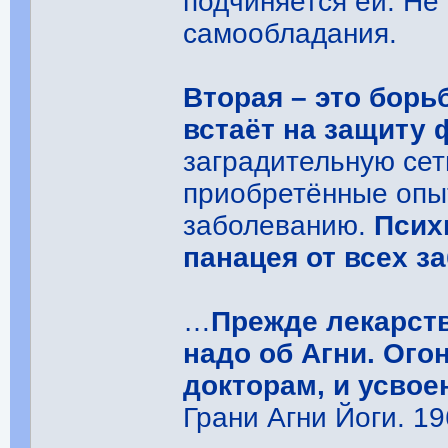
подчиняется ей. Не
самообладания.
Вторая – это борь
встаёт на защиту 
заградительную сет
приобретённые опы
заболеванию.
Псих
панацея от всех з
…
Прежде лекарств
надо об Агни. Ого
докторам, и усвое
Грани Агни Йоги. 196