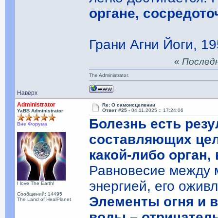
органе, сосредото
Грани Агни Йоги, 19
«
Последня
The Administrator.
Наверх
Administrator
Re: О самоисцелении
Ответ #25 -
04.11.2025 :: 17:24:06
YaBB Administrator
Болезнь есть резу
Вне Форума
составляющих цело
какой-либо орган,
Равновесие между 
энергией, его ожив
I love The Earth!
Сообщений: 14495
Элементы огня и 
The Land of HealPlanet
воды – отрицател