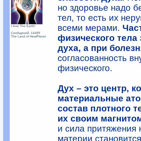
но здоровье надо б
тел, то есть их не
всеми мерами.
Час
I love The Earth!
Сообщений: 14495
физического тела 
The Land of HealPlanet
духа, а при болез
согласованность вн
физического.
Дух – это центр, 
материальные ато
состав плотного т
их своим магнито
и сила притяжения 
материи становитс