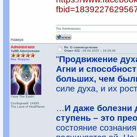
fbid=183922762956
The Administrator.
Наверх
Administrator
Re: О самоисцелении
Ответ #22 -
09.04.2025 :: 16:29:46
YaBB Administrator
"
Продвижение дух
Вне Форума
Агни и способнос
больших, чем был
силе духа, и их рос
I love The Earth!
Сообщений: 14495
…
И даже болезни 
The Land of HealPlanet
ступень – это пре
состояние сознания