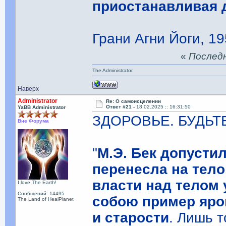
приостанавливая 
Грани Агни Йоги, 19
«
Последня
The Administrator.
Наверх
Administrator
Re: О самоисцелении
Ответ #21 -
18.02.2025 :: 16:31:50
YaBB Administrator
ЗДОРОВЬЕ. БУДЬТ
Вне Форума
"
М.Э. Бек допусти
перенесла на тело,
власти над телом 
I love The Earth!
Сообщений: 14495
собою пример яро
The Land of HealPlanet
и старости
. Лишь т