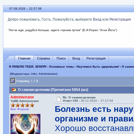
07.08.2026 :: 22:27:40
Добро пожаловать, Гость. Пожалуйста, выберите
Вход
или
Регистрация
"Легче иди, радуйся больше, идите горним путем" (Е.И.Рерих "Агни Йога")
Главная
Справка
Поиск
Вход
Регистрация
Я ЛЮБЛЮ ТЕБЯ, ЗЕМЛЯ!
›
Основные темы
›
Научимся быть здоровыми!
› О само
(Модераторы: imkx, Administrator)
Страниц:
1
2
3
О самоисцелении (Прочитано 5954 раз)
Administrator
Re: О самоисцелении
Ответ #20 -
30.12.2024 :: 17:17:54
YaBB Administrator
Болезнь есть нар
Вне Форума
организме и прави
Хорошо восстанавли