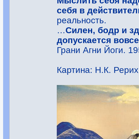
Мыслить себя надо
себя в действите
реальность.
…
Силен, бодр и з
допускается вовс
Грани Агни Йоги. 195
Картина: Н.К. Рери