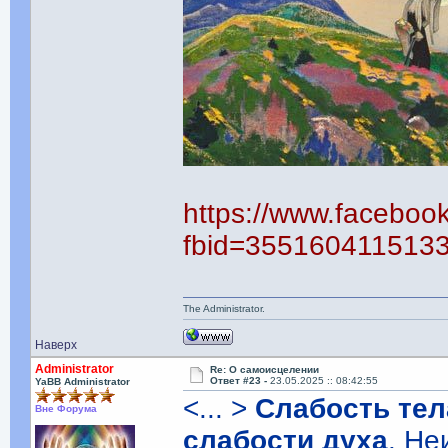
https://www.faceboo
fbid=355160411513
The Administrator.
Наверх
Administrator
Re: О самоисцелении
Ответ #23 -
23.05.2025 :: 08:42:55
YaBB Administrator
<... >
Слабость тел
Вне Форума
слабости духа
. Не