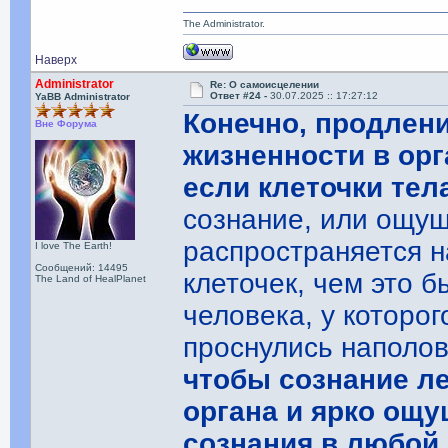
The Administrator.
Наверх
Administrator
Re: О самоисцелении
Ответ #24 -
30.07.2025 :: 17:27:12
YaBB Administrator
Конечно, продлени
Вне Форума
жизненности в ор
если клеточки те
сознание, или ощущ
распространяется н
I love The Earth!
Сообщений: 14495
клеточек, чем это 
The Land of HealPlanet
человека, у которог
проснулись наполо
чтобы сознание ле
органа и ярко ощ
сознания в любой 