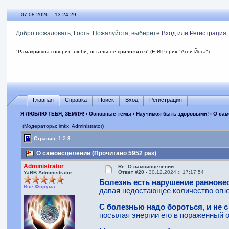
07.08.2026 :: 13:24:30
Добро пожаловать, Гость. Пожалуйста, выберите
Вход
или
Регистрация
"Рамакришна говорит: люби, остальное приложится" (Е.И.Рерих "Агни Йога")
Главная
Справка
Поиск
Вход
Регистрация
Я ЛЮБЛЮ ТЕБЯ, ЗЕМЛЯ!
›
Основные темы
›
Научимся быть здоровыми!
› О са
(Модераторы: imkx, Administrator)
Страниц:
1
2
3
О самоисцелении (Прочитано 5952 раз)
Administrator
Re: О самоисцелении
Ответ #20 -
30.12.2024 :: 17:17:54
YaBB Administrator
Болезнь есть нарушение равновес
Вне Форума
давая недостающее количество огне
С болезнью надо бороться, и не 
посылая энергии его в пораженный о