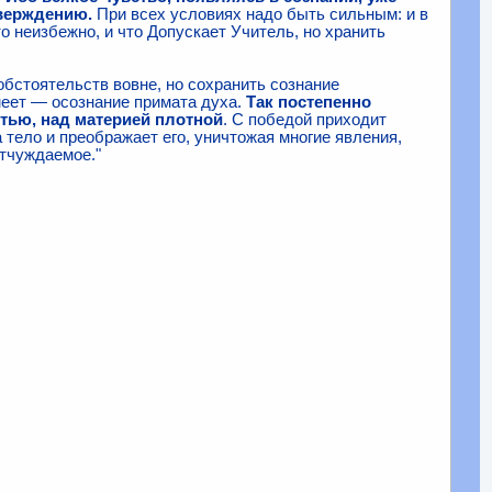
тверждению.
При всех условиях надо быть сильным: и в
то неизбежно, и что Допускает Учитель, но хранить
бстоятельств вовне, но сохранить сознание
меет — осознание примата духа.
Так постепенно
отью, над материей плотной
. С победой приходит
 тело и преображает его, уничтожая многие явления,
отчуждаемое."