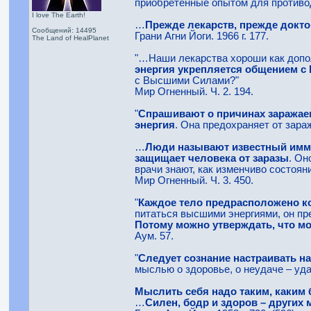
приобретённые опытом для противо
I love The Earth!
…
Прежде лекарств, прежде докто
Сообщений: 14495
Грани Агни Йоги. 1966 г. 177.
The Land of HealPlanet
"…Наши лекарства хороши как допол
энергия укрепляется общением с
с Высшими Силами?"
Мир Огненный. Ч. 2. 194.
"
Спрашивают о причинах заражаем
энергия
. Она предохраняет от зара
…
Люди называют известный иммун
защищает человека от заразы
. Он
врачи знают, как изменчиво состоян
Мир Огненный. Ч. 3. 450.
"
Каждое тело предрасположено ко
питаться высшими энергиями, он пре
Потому можно утверждать, что мо
Аум. 57.
"
Следует сознание настраивать н
мыслью о здоровье, о неудаче – уда
Мыслить себя надо таким, каким 
…
Силен, бодр и здоров – других