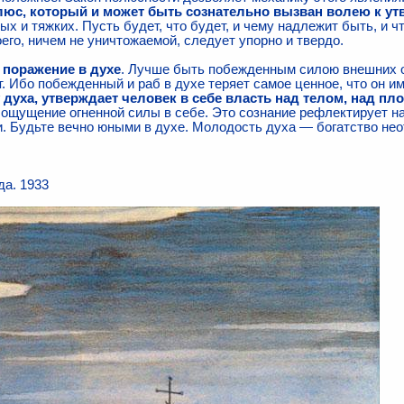
юс, который и может быть сознательно вызван волею к у
ых и тяжких. Пусть будет, что будет, и чему надлежит быть, и ч
его, ничем не уничтожаемой, следует упорно и твердо.
 поражение в духе
. Лучше быть побежденным силою внешних о
. Ибо побежденный и раб в духе теряет самое ценное, что он и
 духа, утверждает человек в себе власть над телом, над пл
ощущение огненной силы в себе. Это сознание рефлектирует на
. Будьте вечно юными в духе. Молодость духа — богатство не
да. 1933