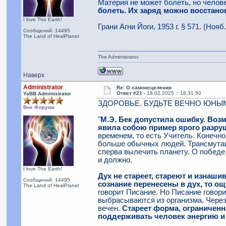
Материя не может болеть, но челове
болеть. Их заряд можно восстан
I love The Earth!
Грани Агни Йоги, 1953 г. § 571. (Нояб
Сообщений: 14495
The Land of HealPlanet
The Administrator.
Наверх
Administrator
Re: О самоисцелении
Ответ #21 -
18.02.2025 :: 16:31:50
YaBB Administrator
ЗДОРОВЬЕ. БУДЬТЕ ВЕЧНО ЮНЫ
Вне Форума
"
М.Э. Бек допустила ошибку. Возмо
явила собою пример ярого разру
временем, то есть Учитель. Конечно
больше обычных людей. Трансмутаци
сперва вылечить планету. О победе
и должно.
I love The Earth!
Дух не стареет, стареют и изнаш
Сообщений: 14495
сознание перенесены в дух, то ощ
The Land of HealPlanet
говорит Писание. Но Писание говор
выбрасываются из организма. Через 
вечен.
Стареет форма, ограниченн
поддерживать человек энергию и