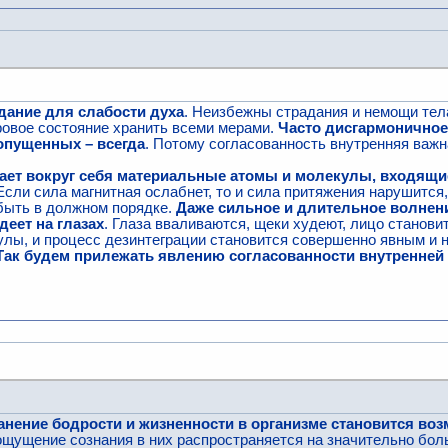
дание для слабости духа
. Неизбежны страдания и немощи тела
оровое состояние хранить всеми мерами.
Часто дисгармоничное 
допущенных – всегда
. Потому согласованность внутренняя важн
ает вокруг себя материальные атомы и молекулы, входящие 
 Если сила магнитная ослабнет, то и сила притяжения нарушится
быть в должном порядке.
Даже сильное и длительное волнени
деет на глазах
. Глаза вваливаются, щеки худеют, лицо станови
улы, и процесс дезинтеграции становится совершенно явным и
Так будем прилежать явлению согласованности внутренней
анение бодрости и жизненности в организме становится во
 ощущение сознания в них распространяется на значительно бол