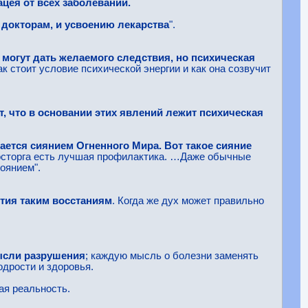
ацея от всех заболеваний.
 докторам, и усвоению лекарства
".
могут дать желаемого следствия, но психическая
ак стоит условие психической энергии и как она созвучит
, что в основании этих явлений лежит психическая
ется сиянием Огненного Мира. Вот такое сияние
 восторга есть лучшая профилактика. …Даже обычные
тоянием".
ития таким восстаниям
. Когда же дух может правильно
ысли разрушения
; каждую мысль о болезни заменять
одрости и здоровья.
ая реальность.