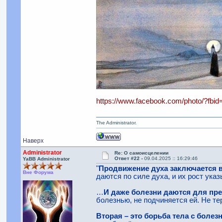
https://www.facebook.com/photo/?f
The Administrator.
Наверх
Administrator
Re: О самоисцелении
Ответ #22 -
09.04.2025 :: 16:29:46
YaBB Administrator
"
Продвижение духа заключается 
Вне Форума
даются по силе духа, и их рост указ
…
И даже болезни даются для пре
болезнью, не подчиняется ей. Не те
Вторая – это борьба тела с болез