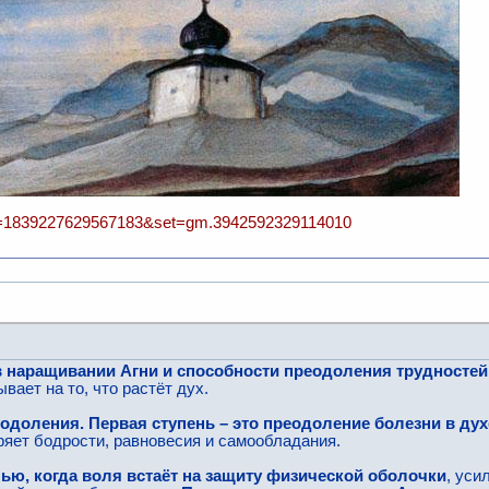
bid=1839227629567183&set=gm.3942592329114010
в наращивании Агни и способности преодоления трудносте
ывает на то, что растёт дух.
одоления. Первая ступень – это преодоление болезни в дух
ряет бодрости, равновесия и самообладания.
нью, когда воля встаёт на защиту физической оболочки
, уси