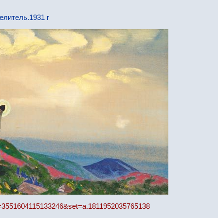
елитель.1931 г
id=3551604115133246&set=a.1811952035765138