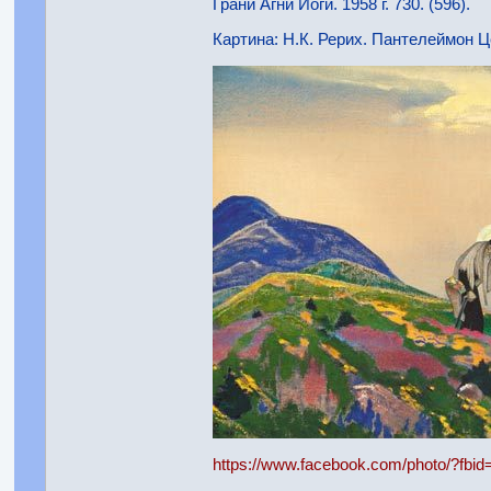
Грани Агни Йоги. 1958 г. 730. (596).
Картина: Н.К. Рерих. Пантелеймон Ц
https://www.facebook.com/photo/?fb