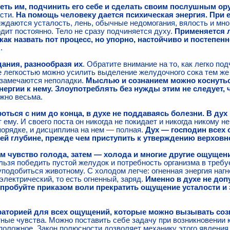
еть им, подчинить его себе и сделать своим послушным о
асти.
На помощь человеку дается психическая энергия. При
еждаются усталость, лень, обычные недомогания, вялость и мно
ит постоянно. Тело не сразу подчиняется духу.
Применяется л
как назвать пот процесс, но упорно, настойчиво и постепен
.
ания, разнообразя их
. Обратите внимание на то, как легко по
е легкостью можно усилить выделение желудочного сока тем же
е замечаются неполадки.
Мыслью и сознанием можно коснуться
ергии к нему. Злоупотреблять без нужды этим не следует,
жно весьма.
ться с ним до конца, в духе не поддаваясь болезни. В дух
 ему. И своего поста он никогда не покидает и никогда никому н
порядке, и дисциплина на нем — полная.
Дух — господин всех 
сей глубине, прежде чем приступить к утверждению верхов
тем чувство голода, затем — холода и многие другие ощущен
льзя победить пустой желудок и потребность организма в требу
подобиться животному. С холодом легче: огненная энергия наг
электрический, то есть огненный, заряд.
Именно в духе не доп
робуйте приказом воли прекратить ощущение усталости и 
раторией для всех ощущений, которые можно вызывать соз
ные чувства. Можно поставить себе задачу при возникновении 
положное. Закон полюсности дозволяет механику этого явления