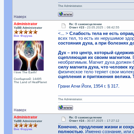
The Administrator.
Наверх
Administrator
Re: О самоисцелении
Ответ #23 -
23.05.2025 :: 08:42:55
YaBB Administrator
<... >
Слабость тела не есть оправ
Вне Форума
всех тел, то есть их нерушимое зд
состояния духа, а при болезнях 
Дух – это центр, который сдержив
сцепляющая их своим магнитом
.
необратимым. Магнит духа должен 
силу магнита духа, что человек ху
физическое тело теряет свои молек
I love The Earth!
сцепления и притяжения велика. 
Сообщений: 14495
The Land of HealPlanet
Грани Агни Йоги, 1954 г. § 317.
The Administrator.
Наверх
Administrator
Re: О самоисцелении
Ответ #24 -
30.07.2025 :: 17:27:12
YaBB Administrator
Конечно, продление жизни и сохр
Вне Форума
полностью
. Именно сознание, или