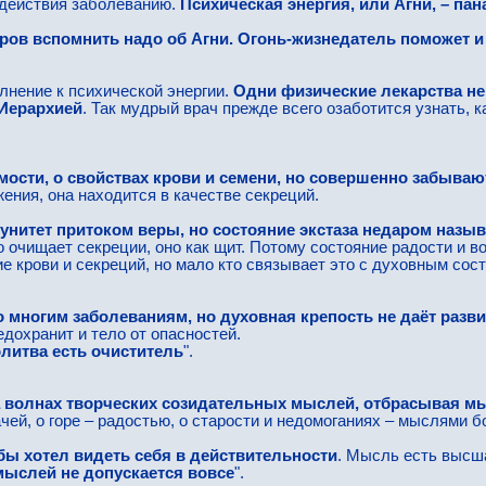
действия заболеванию.
Психическая энергия, или Агни, – пан
ров вспомнить надо об Агни. Огонь-жизнедатель поможет и
нение к психической энергии.
Одни физические лекарства не 
 Иерархией
. Так мудрый врач прежде всего озаботится узнать, к
ости, о свойствах крови и семени, но совершенно забывают
жения, она находится в качестве секреций.
итет притоком веры, но состояние экстаза недаром называ
о очищает секреции, оно как щит. Потому состояние радости и
ие крови и секреций, но мало кто связывает это с духовным сос
 многим заболеваниям, но духовная крепость не даёт разв
дохранит и тело от опасностей.
литва есть очиститель
".
а волнах творческих созидательных мыслей, отбрасывая м
чей, о горе – радостью, о старости и недомоганиях – мыслями б
бы хотел видеть себя в действительности
. Мысль есть высш
 мыслей не допускается вовсе
".