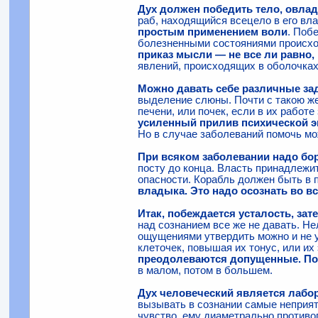
Дух должен победить тело, овлад
раб, находящийся всецело в его вл
простым применением воли
. Поб
болезненными состояниями происход
приказ мысли — не все ли равно, 
явлений, происходящих в оболочках
Можно давать себе различные зад
выделение слюны. Почти с такою ж
печени, или почек, если в их работ
усиленный прилив психической эн
Но в случае заболеваний помочь мо
При всяком заболевании надо боро
посту до конца. Власть принадлежит
опасности. Корабль должен быть в 
владыка. Это надо осознать во в
Итак, побеждается усталость, за
над сознанием все же не давать. Не
ощущениями утвердить можно и не у
клеточек, повышая их тонус, или их 
преодолеваются допущенные. Поп
в малом, потом в большем.
Дух человеческий является лабо
вызывать в сознании самые неприят
чувство, ему диаметрально противо