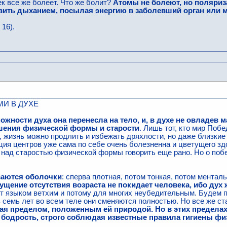
к все же болеет. Что же болит?
Атомы не болеют, но поляриз
овить дыханием, посылая энергию в заболевший орган или 
. 16).
МИ В ДУХЕ
жности духа она перенесла на тело, и, в духе не овладев м
шения физической формы и старости
. Лишь тот, кто мир Поб
, жизнь можно продлить и избежать дряхлости, но даже близкие 
я центров уже сама по себе очень болезненна и цветущего здо
 над старостью физической формы говорить еще рано. Но о поб
иваются оболочки
: сперва плотная, потом тонкая, потом ментал
ущение отсутствия возраста не покидает человека, ибо дух
ит языком ветхим и потому для многих неубедительным. Будем п
семь лет во всем теле они сменяются полностью. Но все же ста
ая пределом, положенным ей природой. Но в этих пределах,
 бодрость, строго соблюдая известные правила гигиены фи