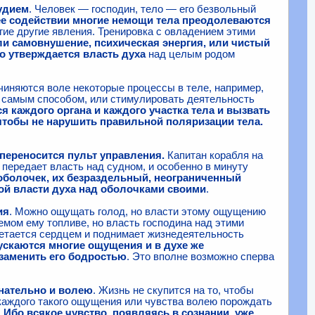
рудием
. Человек — господин, тело — его безвольный
 ее содействии многие немощи тела преодолеваются
гие другие явления. Тренировка с овладением этими
и самовнушение, психическая энергия, или чистый
но утверждается власть духа
над целым родом
дчиняются воле некоторые процессы в теле, например,
 самым способом, или стимулировать деятельность
 каждого органа и каждого участка тела и вызвать
 чтобы не нарушить правильной поляризации тела.
 переносится пульт управления.
Капитан корабля на
е передает власть над судном, и особенно в минуту
оболочек, их безраздельный, неограниченный
ной власти духа над оболочками своими
.
ия
. Можно ощущать голод, но власти этому ощущению
емом ему топливе, но власть господина над этими
нетается сердцем и поднимает жизнедеятельность
ускаются многие ощущения и в духе же
заменить его бодростью
. Это вполне возможно сперва
нательно и волею
. Жизнь не скупится на то, чтобы
каждого такого ощущения или чувства волею порождать
.
Ибо всякое чувство, появляясь в сознании, уже