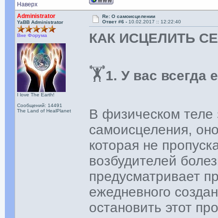
Наверх
Administrator
Re: О самоисцелении
Ответ #6 -
10.02.2017 :: 12:22:40
YaBB Administrator
КАК ИСЦЕЛИТЬ С
Вне Форума
🏋‍
1. У вас всегда
I love The Earth!
Сообщений: 14491
В физическом теле
The Land of HealPlanet
самоисцеления, он
которая не пропуск
возбудителей болез
предусматривает п
ежедневного созда
остановить этот про