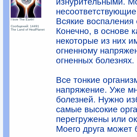
изнурительными. М
несоответствующие 
Всякие воспаления 
I love The Earth!
Сообщений: 14491
Конечно, в основе 
The Land of HealPlanet
некоторые из них 
огненному напряже
огненных болезнях.
Все тонкие органи
напряжение. Уже мн
болезней. Нужно из
самые высокие орга
перегружены или о
Моего друга может