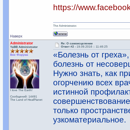
https://www.facebo
The Administrator.
Наверх
Administrator
Re: О самоисцелении
Ответ #2 -
19.09.2016 :: 11:46:25
YaBB Administrator
«Болезнь от греха»
Вне Форума
болезнь от несовер
Нужно знать, как пр
огорчению всех вра
истинной профилакт
I love The Earth!
Сообщений: 14491
совершенствование 
The Land of HealPlanet
только пространств
узкоматериальное.