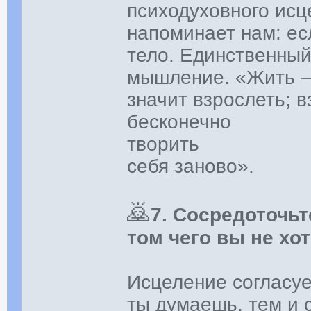
психодуховного исц
напоминает нам: ес
тело. Единственный
мышление. «Жить —
значит взрослеть; 
бесконечно
творить
себя заново».
🙇‍
7. Сосредоточьте
том чего вы не хо
Исцеление согласуе
ты думаешь, тем и 