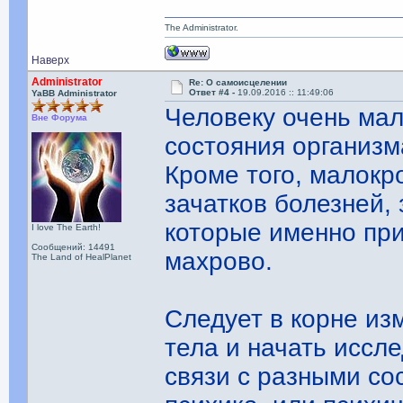
The Administrator.
Наверх
Administrator
Re: О самоисцелении
Ответ #4 -
19.09.2016 :: 11:49:06
YaBB Administrator
Человеку очень мал
Вне Форума
состояния организм
Кроме того, малокр
зачатков болезней,
которые именно пр
I love The Earth!
Сообщений: 14491
махрово.
The Land of HealPlanet
Следует в корне и
тела и начать иссл
связи с разными со