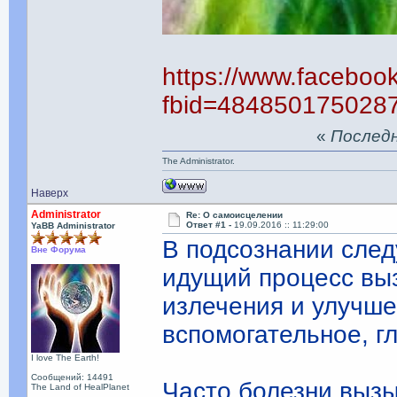
https://www.faceboo
fbid=484850175028
«
Последня
The Administrator.
Наверх
Administrator
Re: О самоисцелении
Ответ #1 -
19.09.2016 :: 11:29:00
YaBB Administrator
В подсознании след
Вне Форума
идущий процесс выз
излечения и улучше
вспомогательное, г
I love The Earth!
Сообщений: 14491
Часто болезни выз
The Land of HealPlanet