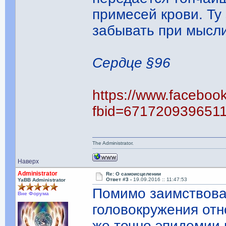
примесей крови. Ту
забывать при мысл
Сердце §96
https://www.faceboo
fbid=671720939651
The Administrator.
Наверх
Administrator
Re: О самоисцелении
Ответ #3 -
19.09.2016 :: 11:47:53
YaBB Administrator
Помимо заимствован
Вне Форума
головокружения отн
же точно эпидемии 