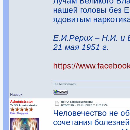
Лучам Великого Вла
нашей головы без Е
ядовитым наркотик
Е.И.Рерих – Н.И. и
21 мая 1951 г.
https://www.facebo
The Administrator.
Наверх
Administrator
Re: О самоисцелении
Ответ #5 -
19.09.2016 :: 11:51:24
YaBB Administrator
Человечество не о
Вне Форума
сочетания болезней