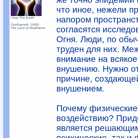
что иное, нежели п
напором пространст
I love The Earth!
Сообщений: 14491
согласятся исследо
The Land of HealPlanet
Огня. Люди, по обы
труден для них. Ме
внимание на всяко
внушению. Нужно от
причине, создающе
внушением.
Почему физические
воздействию? Придё
является решающим
психические, так и