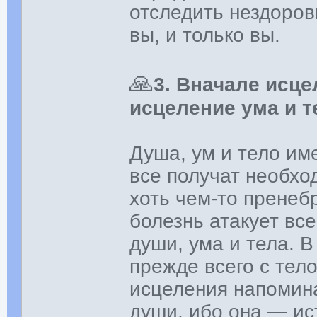
отследить нездоров
вы, и только вы.
🙏
3. Вначале исце
исцеление ума и т
Душа, ум и тело им
все получат необхо
хоть чем-то пренеб
болезнь атакует вс
души, ума и тела. 
прежде всего с тел
исцеления напомина
души, ибо она — ис