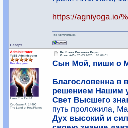
https://agniyo
The Administrator.
Наверх
Administrator
Re: Елена Ивановна Рерих
Ответ #45 -
25.03.2025 :: 08:06:01
YaBB Administrator
Сын Мой, пиши о 
Вне Форума
Благословенна в 
решением Нашим у
Свет Высшего зна
I love The Earth!
Сообщений: 14495
путь проложила, Ма
The Land of HealPlanet
Дух высокий и сил
своею знание дав