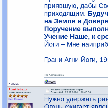
приявшую, дабы Све
приходящим.
Будуч
на Земле и Довер
Поручение выполн
Учение Наше, к ср
Йоги – Мне наипри
Грани Агни Йоги, 19
The Administrator.
Наверх
Administrator
Re: Елена Ивановна Рерих
Ответ #44 -
25.11.2024 :: 10:40:36
YaBB Administrator
Нужно удержать ра
Вне Форума
Огонь сжигает явле