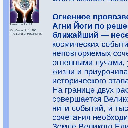
Огненное провозв
Агни Йоги по реш
I love The Earth!
Сообщений: 14495
ближайший — несе
The Land of HealPlanet
космических событи
неповторяемых соче
огненными лучами,
жизни и приурочива
исторического этап
На границе двух рас
совершается Велико
нити событий, и ты
сочетания необход
Земле Великого Еди