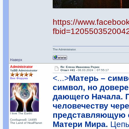
https://www.faceboo
fbid=120550352004
The Administrator.
Наверх
Administrator
Re: Елена Ивановна Рерих
Ответ #41 -
08.03.2024 :: 07:55:17
YaBB Administrator
<...>
Матерь – симв
Вне Форума
символ, но довере
дающего Начала. 
человечеству чере
представляющую 
I love The Earth!
Сообщений: 14495
Матери Мира.
Цепь 
The Land of HealPlanet