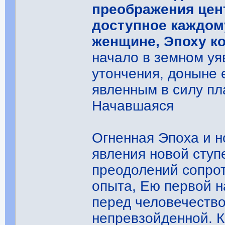
преображения цен
доступное каждому
женщине, Эпоху ко
начало в земном уя
утончения, доныне 
явленным в силу пл
Начавшаяся
Огненная Эпоха и н
явления новой ступ
преодолений сопро
опыта, Ею первой н
перед человечеств
непревзойденной. К