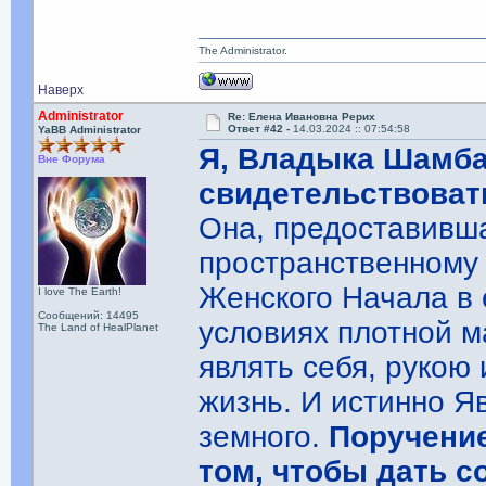
The Administrator.
Наверх
Administrator
Re: Елена Ивановна Рерих
Ответ #42 -
14.03.2024 :: 07:54:58
YaBB Administrator
Я, Владыка Шамба
Вне Форума
свидетельствовать
Она, предоставивш
пространственному 
Женского Начала в 
I love The Earth!
Сообщений: 14495
условиях плотной м
The Land of HealPlanet
являть себя, рукою
жизнь. И истинно Я
земного.
Поручение
том, чтобы дать с