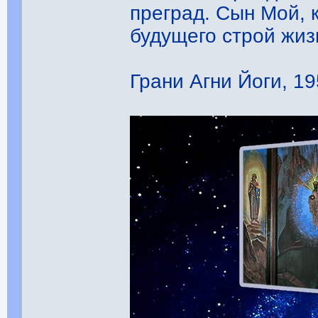
преград. Сын Мой, 
будущего строй жиз
Грани Агни Йоги, 19