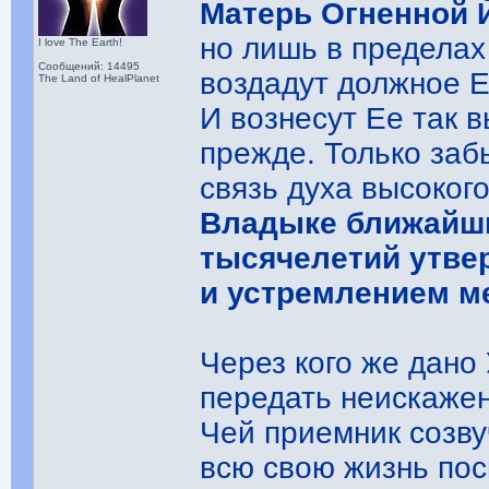
Матерь Огненной 
но лишь в пределах
I love The Earth!
Сообщений: 14495
воздадут должное Е
The Land of HealPlanet
И вознесут Ее так в
прежде. Только заб
связь духа высоког
Владыке ближайший
тысячелетий утв
и устремлением ме
Через кого же дано
передать неискаже
Чей приемник созву
всю свою жизнь пос