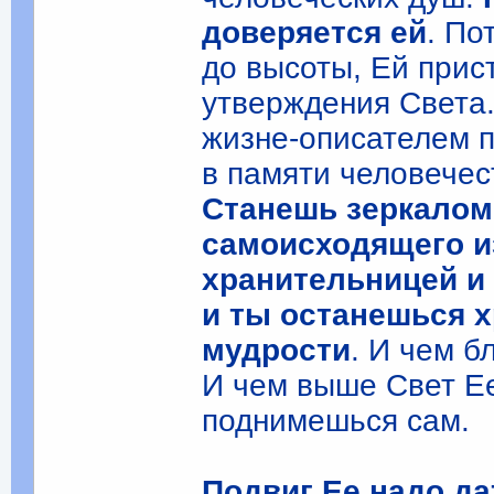
доверяется ей
. По
до высоты, Ей при
утверждения Света
жизне-описателем п
в памяти человече
Станешь зеркалом
самоисходящего из
хранительницей и
и ты останешься 
мудрости
. И чем 
И чем выше Свет Е
поднимешься сам.
Подвиг Ее надо да