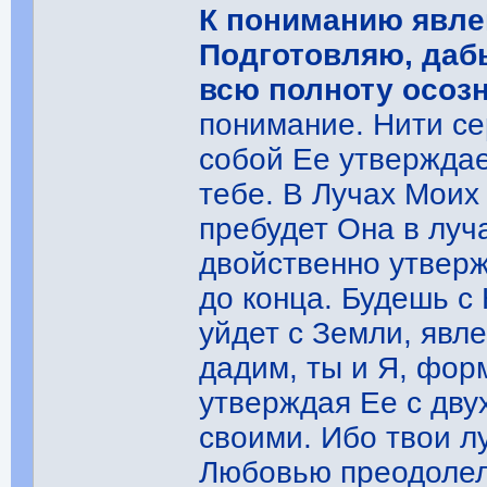
К пониманию явле
Подготовляю, даб
всю полноту осозн
понимание. Нити се
собой Ее утверждае
тебе. В Лучах Моих 
пребудет Она в луча
двойственно утверж
до конца. Будешь с 
уйдет с Земли, явл
дадим, ты и Я, фор
утверждая Ее с двух
своими. Ибо твои л
Любовью преодолел