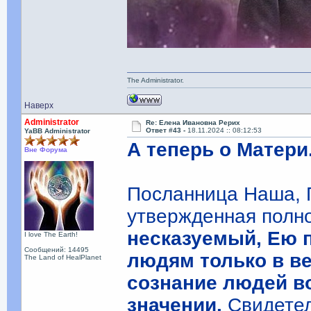
The Administrator.
Наверх
Administrator
Re: Елена Ивановна Рерих
Ответ #43 -
18.11.2024 :: 08:12:53
YaBB Administrator
А теперь о Матери
Вне Форума
Посланница Наша, 
утвержденная полно
несказуемый, Ею 
I love The Earth!
Сообщений: 14495
людям только в ве
The Land of HealPlanet
сознание людей в
значении.
Свидетел