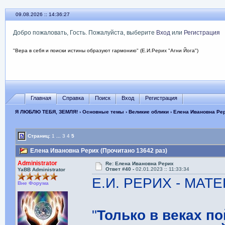
09.08.2026 :: 14:36:28
Добро пожаловать, Гость. Пожалуйста, выберите
Вход
или
Регистрация
"Вера в себя и поиски истины образуют гармонию" (Е.И.Рерих "Агни Йога")
Главная
Справка
Поиск
Вход
Регистрация
Я ЛЮБЛЮ ТЕБЯ, ЗЕМЛЯ!
›
Основные темы
›
Великие облики
› Елена Ивановна Ре
Страниц:
1
...
3
4
5
Елена Ивановна Рерих (Прочитано 13642 раз)
Administrator
Re: Елена Ивановна Рерих
Ответ #40 -
02.01.2023 :: 11:33:34
YaBB Administrator
Е.И. РЕРИХ - МА
Вне Форума
"
Только в веках п