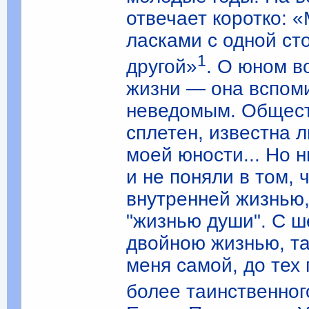
отвечает коротко: 
ласками с одной ст
1
другой»
. О юном в
жизни — она вспоми
неведомым. Общест
сплетен, известна 
моей юности... Но н
и не поняли в том, 
внутренней жизнью,
"жизнью души". С ш
двойною жизнью, та
меня самой, до тех
более таинственног