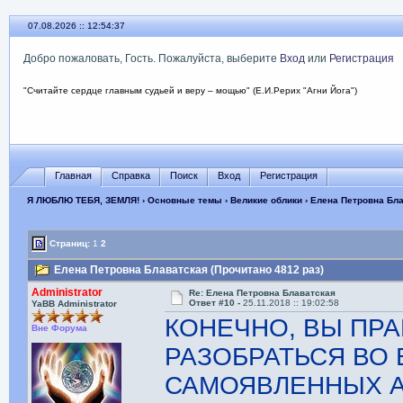
07.08.2026 :: 12:54:38
Добро пожаловать, Гость. Пожалуйста, выберите
Вход
или
Регистрация
"Считайте сердце главным судьей и веру – мощью" (Е.И.Рерих "Агни Йога")
Главная
Справка
Поиск
Вход
Регистрация
Я ЛЮБЛЮ ТЕБЯ, ЗЕМЛЯ!
›
Основные темы
›
Великие облики
› Елена Петровна Бл
Страниц:
1
2
Елена Петровна Блаватская (Прочитано 4812 раз)
Administrator
Re: Елена Петровна Блаватская
Ответ #10 -
25.11.2018 :: 19:02:58
YaBB Administrator
КОНЕЧНО, ВЫ ПРА
Вне Форума
РАЗОБРАТЬСЯ ВО
САМОЯВЛЕННЫХ А