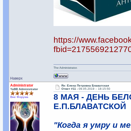
https://www.faceboo
fbid=217556921277
The Administrator.
Наверх
Administrator
Re: Елена Петровна Блаватская
Ответ #11 -
09.05.2019 :: 18:15:50
YaBB Administrator
8 МАЯ - ДЕНЬ БЕ
Вне Форума
Е.П.БЛАВАТСКОЙ
"Когда я умру и м