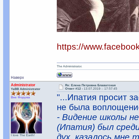
https://www.facebo
The Administrator.
Наверх
Administrator
Re: Елена Петровна Блаватская
Ответ #12 -
13.07.2019 :: 17:57:45
YaBB Administrator
"...Ипатия просит з
Вне Форума
не была воплощени
- Видение школы н
(Ипатия) был среди
дух, казалось мне 
I love The Earth!