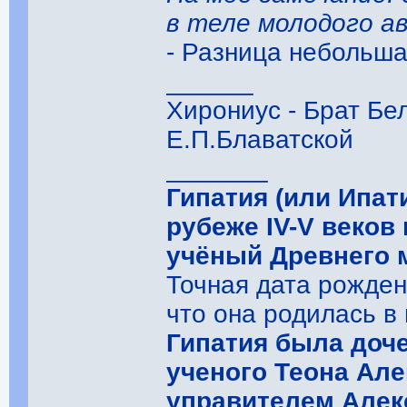
в теле молодого а
- Разница небольшая
______
Хирониус - Брат Бе
Е.П.Блаватской
_______
Гипатия (или Ипат
рубеже IV-V веков 
учёный Древнего 
Точная дата рожден
что она родилась в
Гипатия была доч
ученого Теона Ал
управителем Алек