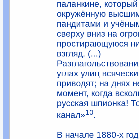
паланкине, который
окружённую высшим
пандитами и учёны
сверху вниз на огр
простирающуюся ниц
взгляд. (...)
Разглагольствован
углах улиц всячески
приводят; на днях 
момент, когда вскол
русская шпионка! Т
10
канал»
.
В начале 1880-х го