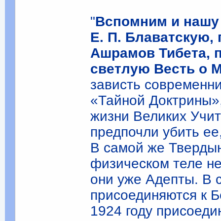
"
Вспомним и нашу
Е. П. Блаватскую,
Ашрамов Тибета, 
светлую Весть о 
зависть современни
«Тайной Доктрины»,
жизни Великих Учит
предпочли убить ее
В самой же Твердын
физическом теле не
они уже Адепты. В 
присоединяются к Бе
1924 году присоеди