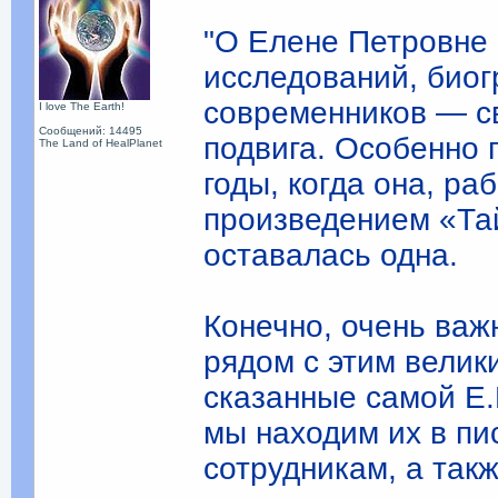
"О Елене Петровне 
исследований, био
современников — св
I love The Earth!
Сообщений: 14495
подвига. Особенно 
The Land of HealPlanet
годы, когда она, р
произведением «Тай
оставалась одна.
Конечно, очень важн
рядом с этим велик
сказанные самой Е.
мы находим их в пи
сотрудникам, а так