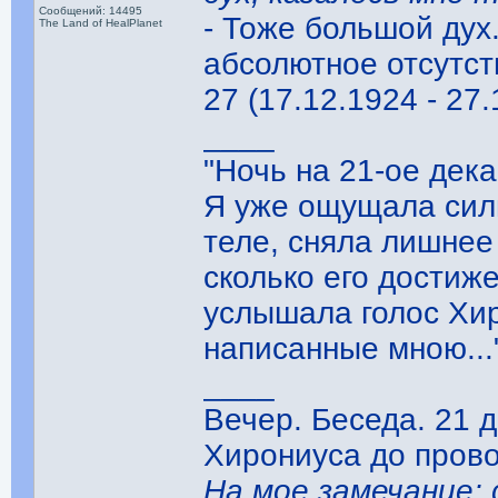
Сообщений: 14495
- Тоже большой дух.
The Land of HealPlanet
абсолютное отсутст
27 (17.12.1924 - 27.
____
"Ночь на 21-ое дек
Я уже ощущала силь
теле, сняла лишнее
сколько его достиже
услышала голос Хир
написанные мною..."
____
Вечер. Беседа. 21 
Хирониуса до прово
На мое замечание: