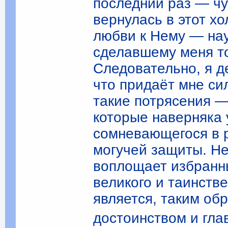
последний раз — чут
вернулась в этот х
любви к Нему — нау
сделавшему меня той
Следовательно, я д
что придаёт мне си
такие потрясения 
которые наверняка 
сомневающегося в 
могучей защиты. Не
воплощает избранны
великого и таинств
является, таким об
достоинством и гла