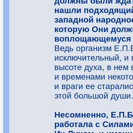
должны были ждат
нашли подходящий
западной народнос
которую Они долж
воплощающемуся в
Ведь организм Е.П
исключительный, и 
высоте духа, в нем
и временами некот
и враги ее старали
этой большой души
Несомненно, Е.П.
работала с Силами