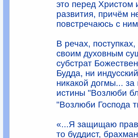
это перед Христом и
развития, причём не
повстречаюсь с ни
В речах, поступках,
своим духовным су
субстрат Божественн
Будда, ни индусски
никакой догмы... з
истины "Возлюби бли
"Возлюби Господа т
«...Я защищаю прав
то буддист, брахман