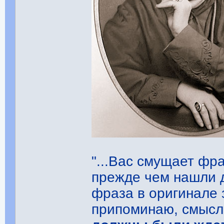
"...Вас смущает фр
прежде чем нашли ду
фраза в оригинале 
припоминаю, смысл 