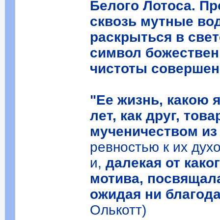
Белого Лотоса. Пр
сквозь мутные вод
раскрыться в свет
символ божествен
чистоты совершенс
"Ее жизнь, какою 
лет, как друг, то
мученичеством из
ревностью к их дух
и,
далекая от како
мотива, посвящала
ожидая ни благода
Олькотт)