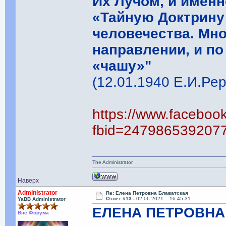
Их Лучом, и имен
«Тайную Доктрину
человечества. Мно
направлении, и по
«чашу»"
(12.01.1940 Е.И.Рер
https://www.faceboo
fbid=247986539207
The Administrator.
Наверх
Administrator
Re: Елена Петровна Блаватская
Ответ #13 -
02.06.2021 :: 16:45:31
YaBB Administrator
ЕЛЕНА ПЕТРОВНА
Вне Форума