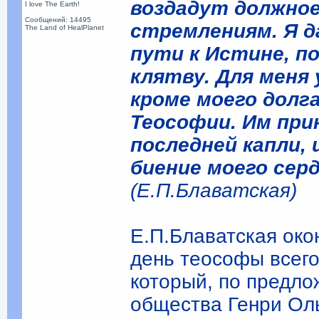
воздадут должно
I love The Earth!
Сообщений: 14495
стремлениям. Я д
The Land of HealPlanet
пути к Истине, по
клятву. Для меня 
кроме моего долг
Теософии. Им при
последней капли,
биение моего серд
(Е.П.Блаватская)
Е.П.Блаватская око
день теософы всего
который, по предл
общества Генри Оль