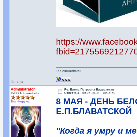
https://www.faceboo
fbid=217556921277
The Administrator.
Наверх
Administrator
Re: Елена Петровна Блаватская
Ответ #11 -
09.05.2019 :: 18:15:50
YaBB Administrator
8 МАЯ - ДЕНЬ БЕ
Вне Форума
Е.П.БЛАВАТСКОЙ
"Когда я умру и м