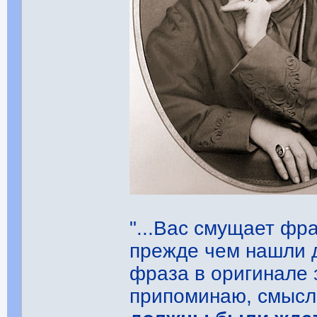
"...Вас смущает фр
прежде чем нашли ду
фраза в оригинале 
припоминаю, смысл 