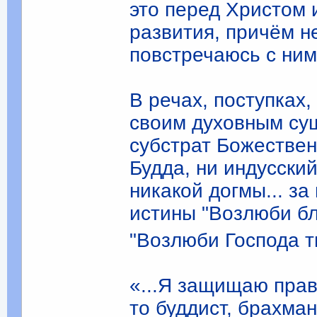
это перед Христом и
развития, причём не
повстречаюсь с ни
В речах, поступках,
своим духовным су
субстрат Божественн
Будда, ни индусски
никакой догмы... з
истины "Возлюби бли
"Возлюби Господа т
«...Я защищаю прав
то буддист, брахман