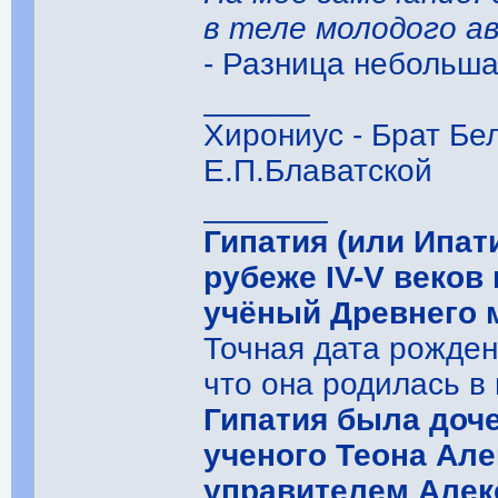
в теле молодого а
- Разница небольшая
______
Хирониус - Брат Бе
Е.П.Блаватской
_______
Гипатия (или Ипат
рубеже IV-V веков 
учёный Древнего 
Точная дата рожден
что она родилась в
Гипатия была доч
ученого Теона Ал
управителем Алек