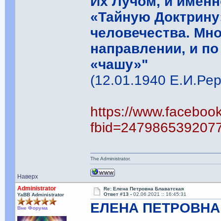
Их Лучом, и имен
«Тайную Доктрину
человечества. Мно
направлении, и по
«чашу»"
(12.01.1940 Е.И.Рер
https://www.faceboo
fbid=247986539207
The Administrator.
Наверх
Administrator
Re: Елена Петровна Блаватская
Ответ #13 -
02.06.2021 :: 16:45:31
YaBB Administrator
ЕЛЕНА ПЕТРОВНА
Вне Форума