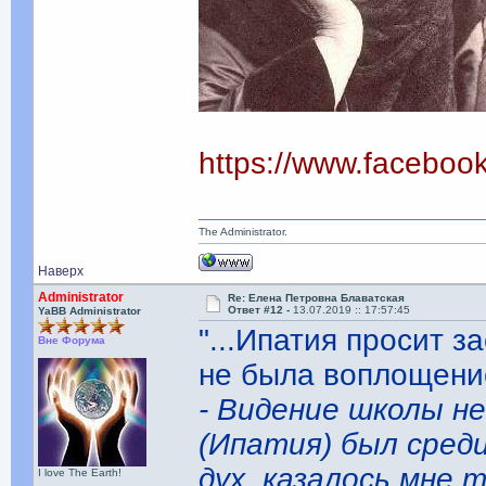
https://www.facebo
The Administrator.
Наверх
Administrator
Re: Елена Петровна Блаватская
Ответ #12 -
13.07.2019 :: 17:57:45
YaBB Administrator
"...Ипатия просит з
Вне Форума
не была воплощени
- Видение школы н
(Ипатия) был среди
дух, казалось мне 
I love The Earth!