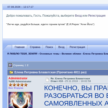
07.08.2026 :: 12:17:18
Добро пожаловать, Гость. Пожалуйста, выберите
Вход
или
Регистрация
"Легче иди, радуйся больше, идите горним путем" (Е.И.Рерих "Агни Йога")
Главная
Справка
Поиск
Вход
Регистрация
Я ЛЮБЛЮ ТЕБЯ, ЗЕМЛЯ!
›
Основные темы
›
Великие облики
› Елена Петровна Бл
Страниц:
1
2
Елена Петровна Блаватская (Прочитано 4811 раз)
Administrator
Re: Елена Петровна Блаватская
Ответ #10 -
25.11.2018 :: 19:02:58
YaBB Administrator
КОНЕЧНО, ВЫ ПРА
Вне Форума
РАЗОБРАТЬСЯ ВО
САМОЯВЛЕННЫХ А