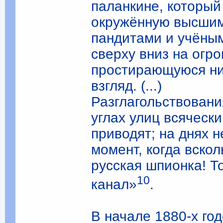
паланкине, который
окружённую высшим
пандитами и учёны
сверху вниз на огр
простирающуюся ниц
взгляд. (...)
Разглагольствован
углах улиц всячески
приводят; на днях 
момент, когда вскол
русская шпионка! Т
10
канал»
.
В начале 1880-х го