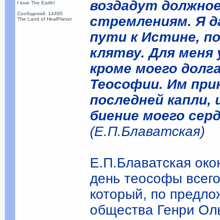
воздадут должно
I love The Earth!
Сообщений: 14495
стремлениям. Я д
The Land of HealPlanet
пути к Истине, по
клятву. Для меня 
кроме моего долг
Теософии. Им при
последней капли,
биение моего серд
(Е.П.Блаватская)
Е.П.Блаватская око
день теософы всего
который, по предл
общества Генри Оль