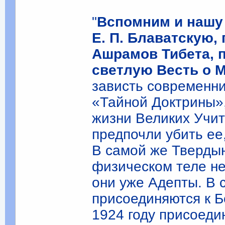
"
Вспомним и нашу
Е. П. Блаватскую,
Ашрамов Тибета, 
светлую Весть о 
зависть современни
«Тайной Доктрины»,
жизни Великих Учит
предпочли убить ее
В самой же Твердын
физическом теле не
они уже Адепты. В 
присоединяются к Бе
1924 году присоеди