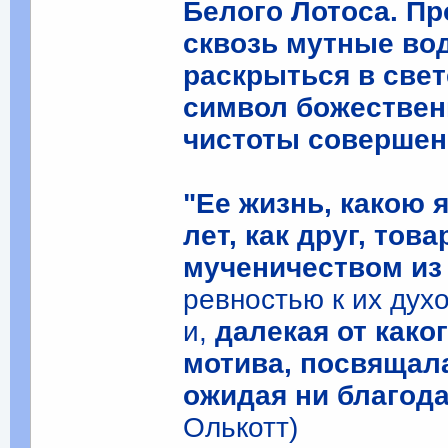
Белого Лотоса. Пр
сквозь мутные вод
раскрыться в свет
символ божествен
чистоты совершенс
"Ее жизнь, какою 
лет, как друг, то
мученичеством из
ревностью к их дух
и,
далекая от како
мотива, посвящала
ожидая ни благода
Олькотт)