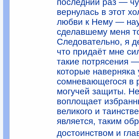
последний раз — чут
вернулась в этот х
любви к Нему — нау
сделавшему меня той
Следовательно, я д
что придаёт мне си
такие потрясения 
которые наверняка 
сомневающегося в 
могучей защиты. Не
воплощает избранны
великого и таинств
является, таким об
достоинством и гла