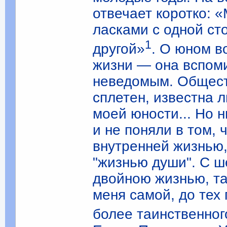
отвечает коротко: 
ласками с одной ст
1
другой»
. О юном в
жизни — она вспоми
неведомым. Общест
сплетен, известна 
моей юности... Но н
и не поняли в том, 
внутренней жизнью,
"жизнью души". С ш
двойною жизнью, та
меня самой, до тех
более таинственног