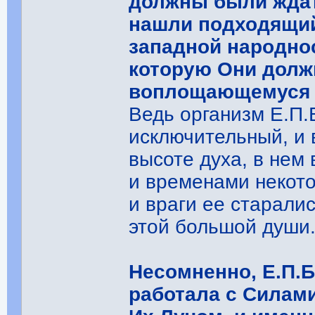
должны были ждат
нашли подходящий
западной народнос
которую Они долж
воплощающемуся в
Ведь организм Е.П
исключительный, и 
высоте духа, в нем
и временами некот
и враги ее старали
этой большой души
Несомненно, Е.П.
работала с Силами