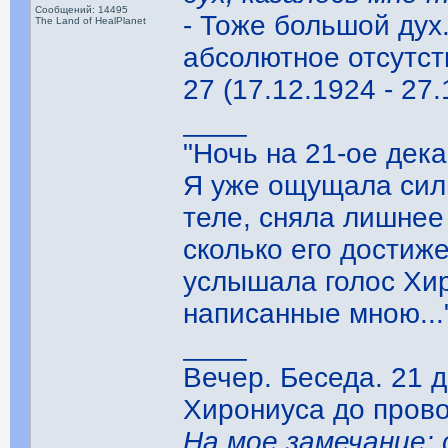
Сообщений: 14495
- Тоже большой дух.
The Land of HealPlanet
абсолютное отсутст
27 (17.12.1924 - 27.
____
"Ночь на 21-ое дек
Я уже ощущала силь
теле, сняла лишнее
сколько его достиже
услышала голос Хир
написанные мною..."
____
Вечер. Беседа. 21 
Хирониуса до прово
На мое замечание: