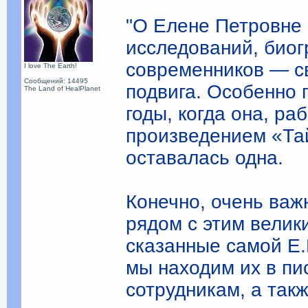
"О Елене Петровне 
исследований, био
современников — св
I love The Earth!
Сообщений: 14495
подвига. Особенно 
The Land of HealPlanet
годы, когда она, р
произведением «Тай
оставалась одна.
Конечно, очень важн
рядом с этим велик
сказанные самой Е.
мы находим их в пи
сотрудникам, а так