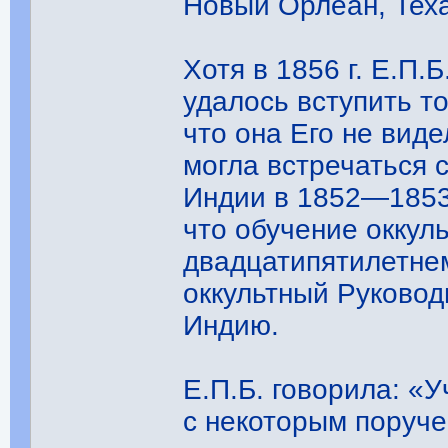
Новый Орлеан, Теха
Хотя в 1856 г. Е.П.Б
удалось вступить то
что она Его не вид
могла встречаться 
Индии в 1852—1853 
что обучение оккул
двадцатипятилетнем
оккультный Руковод
Индию.
Е.П.Б. говорила: «
с некоторым поруче