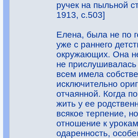
ручек на пыльной ст
1913, с.503]
Елена, была не по 
уже с раннего детс
окружающих. Она н
не прислушивалась 
всем имела собств
исключительно ори
отчаянной. Когда п
жить у ее родствен
всякое терпение, н
отношение к урока
одаренность, особе