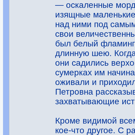
— оскаленные морды
изящные маленькие 
над ними под самым
свои величественн
был белый фламинго
длинную шею. Когда
они садились верхом
сумерках им начина
оживали и приходил
Петровна рассказы
захватывающие ис
Кроме видимой все
кое-что другое. С р