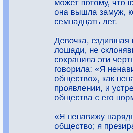
может потому, что 
она вышла замуж, к
семнадцать лет.
Девочка, ездившая 
лошади, не склоняв
сохранила эти черт
говорила: «Я нена
общество», как нен
проявлении, и устр
общества с его нор
«Я ненавижу наряд
общество; я презир