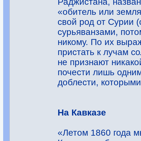
Раджистана, назван
«обитель или земля
свой род от Сурии 
сурьяванзами, пото
никому. По их выра
пристать к лучам со
не признают никако
почести лишь одни
доблести, которыми
На Кавказе
«Летом 1860 года м