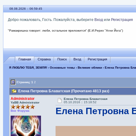
08.08.2026 :: 06:59:46
Добро пожаловать, Гость. Пожалуйста, выберите
Вход
или
Регистрация
"Рамакришна говорит: люби, остальное приложится" (Е.И.Рерих "Агни Йога")
Главная
Справка
Поиск
Вход
Регистрация
Я ЛЮБЛЮ ТЕБЯ, ЗЕМЛЯ!
›
Основные темы
›
Великие облики
› Елена Петровна Бл
Страниц:
1
2
Елена Петровна Блаватская (Прочитано 4813 раз)
Administrator
Елена Петровна Блаватская
05.10.2016 :: 15:18:52
YaBB Administrator
Елена Петровна 
Вне Форума