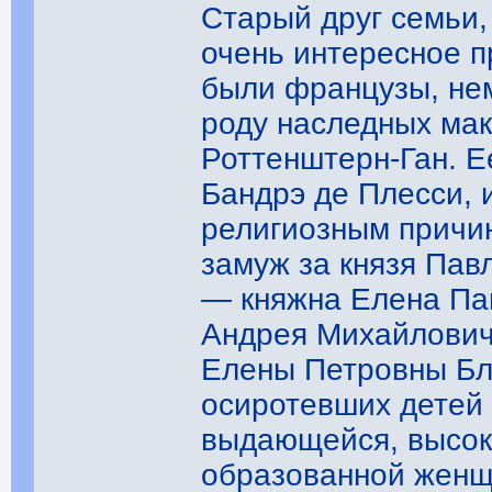
Старый друг семьи, 
очень интересное 
были французы, нем
роду наследных мак
Роттенштерн-Ган. Е
Бандрэ де Плесси, 
религиозным причин
замуж за князя Пав
— княжна Елена Па
Андрея Михайлович
Елены Петровны Бл
осиротевших детей
выдающейся, высок
образованной женщ