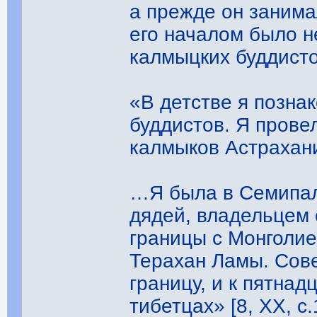
а прежде он занима
его началом было не
калмыцких буддистов
«В детстве я позна
буддистов. Я прове
калмыков Астрахани
…Я была в Семипал
дядей, владельцем
границы с Монголие
Терахан Ламы. Сов
границу, и к пятнад
тибетцах» [8, ХХ, с.