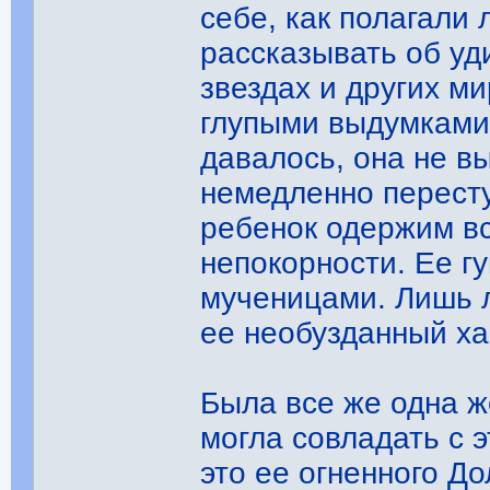
себе, как полагали 
рассказывать об уд
звездах и других ми
глупыми выдумками.
давалось, она не в
немедленно пересту
ребенок одержим в
непокорности. Ее г
мученицами. Лишь 
ее необузданный ха
Была все же одна ж
могла совладать с 
это ее огненного Д