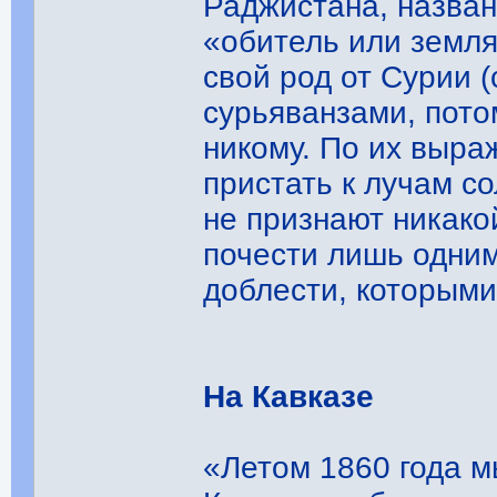
Раджистана, назван
«обитель или земля
свой род от Сурии 
сурьяванзами, пото
никому. По их выра
пристать к лучам со
не признают никако
почести лишь одни
доблести, которыми
На Кавказе
«Летом 1860 года м