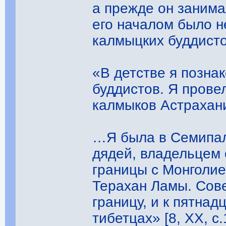
а прежде он занима
его началом было не
калмыцких буддистов
«В детстве я позна
буддистов. Я прове
калмыков Астрахани
…Я была в Семипал
дядей, владельцем
границы с Монголие
Терахан Ламы. Сов
границу, и к пятнад
тибетцах» [8, ХХ, с.