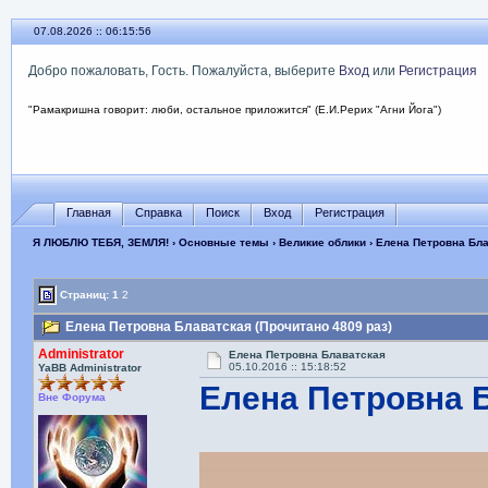
07.08.2026 :: 06:15:58
Добро пожаловать, Гость. Пожалуйста, выберите
Вход
или
Регистрация
"Рамакришна говорит: люби, остальное приложится" (Е.И.Рерих "Агни Йога")
Главная
Справка
Поиск
Вход
Регистрация
Я ЛЮБЛЮ ТЕБЯ, ЗЕМЛЯ!
›
Основные темы
›
Великие облики
› Елена Петровна Бл
Страниц:
1
2
Елена Петровна Блаватская (Прочитано 4809 раз)
Administrator
Елена Петровна Блаватская
05.10.2016 :: 15:18:52
YaBB Administrator
Елена Петровна 
Вне Форума