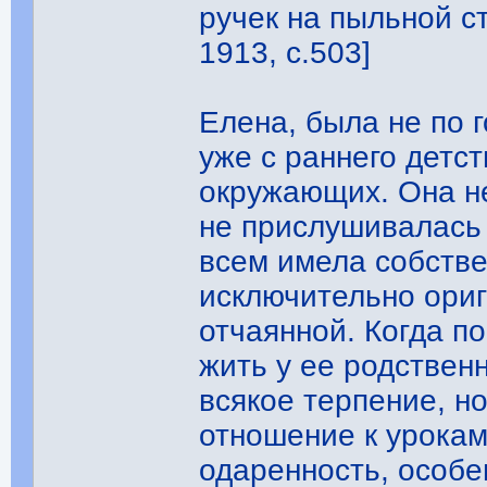
ручек на пыльной ст
1913, с.503]
Елена, была не по 
уже с раннего детс
окружающих. Она н
не прислушивалась 
всем имела собств
исключительно ори
отчаянной. Когда п
жить у ее родствен
всякое терпение, н
отношение к урока
одаренность, особе