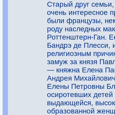
Старый друг семьи, 
очень интересное 
были французы, нем
роду наследных мак
Роттенштерн-Ган. Е
Бандрэ де Плесси, 
религиозным причин
замуж за князя Пав
— княжна Елена Па
Андрея Михайлович
Елены Петровны Бл
осиротевших детей
выдающейся, высок
образованной женщ