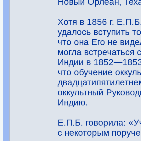
Новый Орлеан, Теха
Хотя в 1856 г. Е.П.Б
удалось вступить то
что она Его не вид
могла встречаться 
Индии в 1852—1853 
что обучение оккул
двадцатипятилетнем
оккультный Руковод
Индию.
Е.П.Б. говорила: «
с некоторым поруче