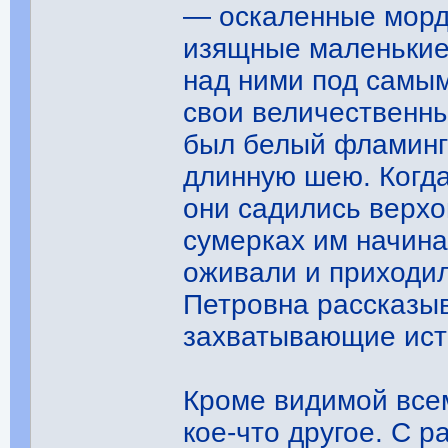
— оскаленные морды
изящные маленькие 
над ними под самым
свои величественн
был белый фламинго
длинную шею. Когда
они садились верхом
сумерках им начина
оживали и приходил
Петровна рассказы
захватывающие ис
Кроме видимой все
кое-что другое. С р