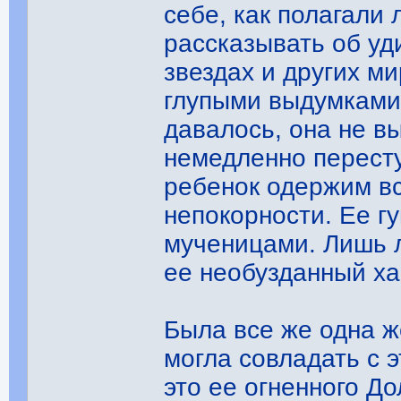
себе, как полагали 
рассказывать об уд
звездах и других ми
глупыми выдумками.
давалось, она не в
немедленно пересту
ребенок одержим в
непокорности. Ее г
мученицами. Лишь 
ее необузданный ха
Была все же одна ж
могла совладать с 
это ее огненного Д