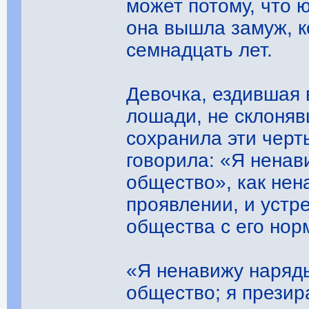
может потому, что 
она вышла замуж, к
семнадцать лет.
Девочка, ездившая 
лошади, не склоняв
сохранила эти черт
говорила: «Я нена
общество», как нен
проявлении, и устр
общества с его нор
«Я ненавижу наряд
общество; я презир