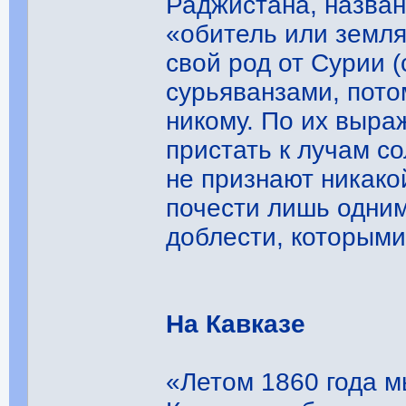
Раджистана, назван
«обитель или земля
свой род от Сурии 
сурьяванзами, пото
никому. По их выра
пристать к лучам со
не признают никако
почести лишь одни
доблести, которыми
На Кавказе
«Летом 1860 года м