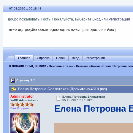
07.08.2026 :: 06:18:49
Добро пожаловать, Гость. Пожалуйста, выберите
Вход
или
Регистрация
"Легче иди, радуйся больше, идите горним путем" (Е.И.Рерих "Агни Йога")
Главная
Справка
Поиск
Вход
Регистрация
Я ЛЮБЛЮ ТЕБЯ, ЗЕМЛЯ!
›
Основные темы
›
Великие облики
› Елена Петровна Бл
Страниц:
1
2
Елена Петровна Блаватская (Прочитано 4810 раз)
Administrator
Елена Петровна Блаватская
05.10.2016 :: 15:18:52
YaBB Administrator
Елена Петровна 
Вне Форума