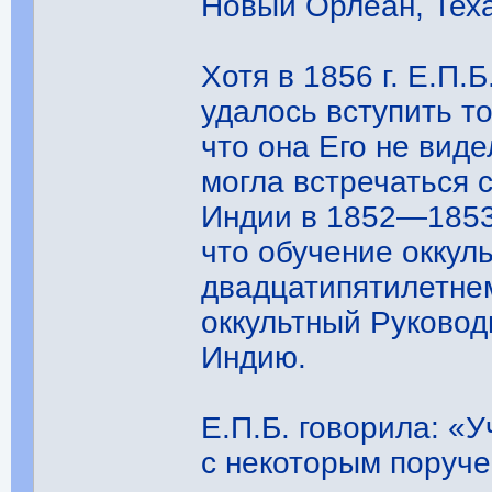
Новый Орлеан, Теха
Хотя в 1856 г. Е.П.Б
удалось вступить то
что она Его не вид
могла встречаться 
Индии в 1852—1853 
что обучение оккул
двадцатипятилетнем
оккультный Руковод
Индию.
Е.П.Б. говорила: «
с некоторым поруче