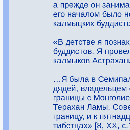
а прежде он занима
его началом было не
калмыцких буддистов
«В детстве я позна
буддистов. Я прове
калмыков Астрахани
…Я была в Семипал
дядей, владельцем
границы с Монголие
Терахан Ламы. Сов
границу, и к пятнад
тибетцах» [8, ХХ, с.