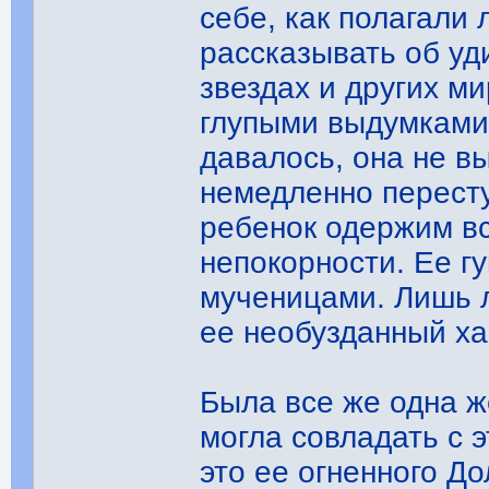
себе, как полагали 
рассказывать об уд
звездах и других ми
глупыми выдумками.
давалось, она не в
немедленно пересту
ребенок одержим в
непокорности. Ее г
мученицами. Лишь 
ее необузданный ха
Была все же одна ж
могла совладать с 
это ее огненного Д