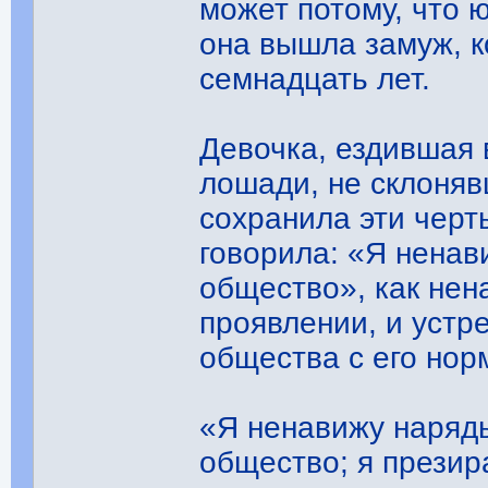
может потому, что 
она вышла замуж, к
семнадцать лет.
Девочка, ездившая 
лошади, не склоняв
сохранила эти черт
говорила: «Я нена
общество», как нен
проявлении, и устр
общества с его нор
«Я ненавижу наряд
общество; я презир