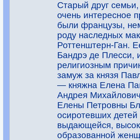
Старый друг семьи, 
очень интересное 
были французы, нем
роду наследных мак
Роттенштерн-Ган. Е
Бандрэ де Плесси, 
религиозным причин
замуж за князя Пав
— княжна Елена Па
Андрея Михайлович
Елены Петровны Бл
осиротевших детей
выдающейся, высок
образованной женщ