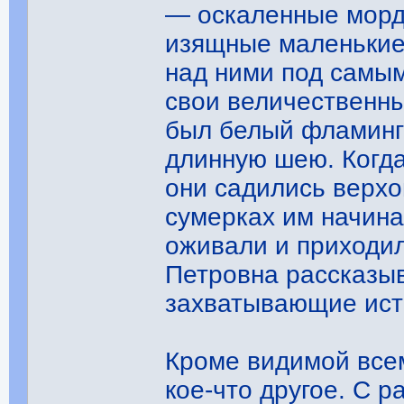
— оскаленные морды
изящные маленькие 
над ними под самым
свои величественн
был белый фламинго
длинную шею. Когда
они садились верхом
сумерках им начина
оживали и приходил
Петровна рассказы
захватывающие ис
Кроме видимой все
кое-что другое. С р