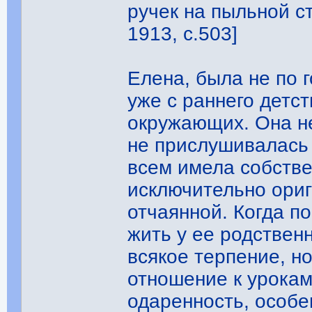
ручек на пыльной ст
1913, с.503]
Елена, была не по 
уже с раннего детс
окружающих. Она н
не прислушивалась 
всем имела собств
исключительно ори
отчаянной. Когда п
жить у ее родствен
всякое терпение, н
отношение к урока
одаренность, особе