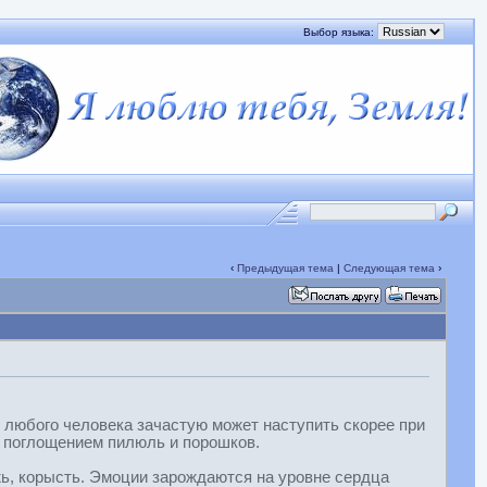
Выбор языка:
‹
Предыдущая тема
|
Следующая тема
›
 любого человека зачастую может наступить скорее при
 поглощением пилюль и порошков.
жь, корысть. Эмоции зарождаются на уровне сердца