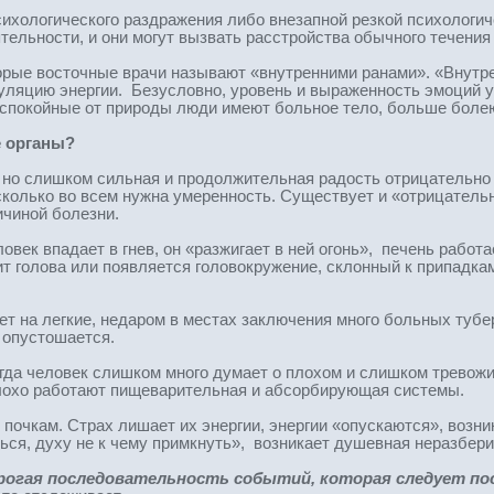
сихологического раздражения либо внезапной резкой психологи
ельности, и они могут вызвать расстройства обычного течения 
торые восточные врачи называют «внутренними ранами». «Внутр
куляцию энергии. Безусловно, уровень и выраженность эмоций 
еспокойные от природы люди имеют больное тело, больше болею
е органы?
но слишком сильная и продолжительная радость отрицательно
асколько во всем нужна умеренность. Существует и «отрицатель
ичиной болезни.
ловек впадает в гнев, он «разжигает в ней огонь», печень работ
ит голова или появляется головокружение, склонный к припадка
ет на легкие, недаром в местах заключения много больных тубе
 опустошается.
огда человек слишком много думает о плохом и слишком тревожи
плохо работают пищеварительная и абсорбирующая системы.
 почкам. Страх лишает их энергии, энергии «опускаются», возни
еться, духу не к чему примкнуть», возникает душевная неразбери
строгая последовательность событий, которая следует по