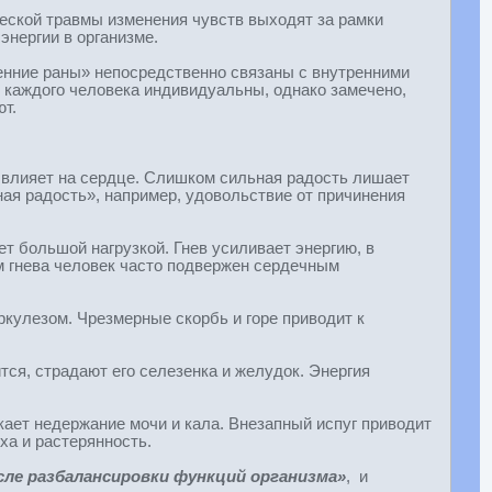
ческой травмы изменения чувств выходят за рамки
энергии в организме.
енние раны» непосредственно связаны с внутренними
у каждого человека индивидуальны, однако замечено,
т.
 влияет на сердце. Слишком сильная радость лишает
ная радость», например, удовольствие от причинения
ает большой нагрузкой. Гнев усиливает энергию, в
м гнева человек часто подвержен сердечным
ркулезом. Чрезмерные скорбь и горе приводит к
тся, страдают его селезенка и желудок. Энергия
кает недержание мочи и кала. Внезапный испуг приводит
ха и растерянность.
сле разбалансировки функций организма»
, и