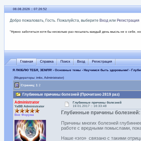
08.08.2026 :: 07:26:53
Добро пожаловать, Гость. Пожалуйста, выберите
Вход
или
Регистрация
"Нужно заботиться хотя бы несколько раз посылать каждый день мысль не о себе, но
Главная
Справка
Поиск
Вход
Регистрация
Я ЛЮБЛЮ ТЕБЯ, ЗЕМЛЯ!
›
Основные темы
›
Научимся быть здоровыми!
› Глуб
(Модераторы: imkx, Administrator)
Страниц:
1
2
Глубинные причины болезней (Прочитано 2819 раз)
Administrator
Глубинные причины болезней
19.01.2017 :: 16:33:48
YaBB Administrator
Глубинные причины болезней: 
Вне Форума
Причины многих болезней глубиннее
работе с вредными помыслами, пок
Наше «эго» связано с такими отрица