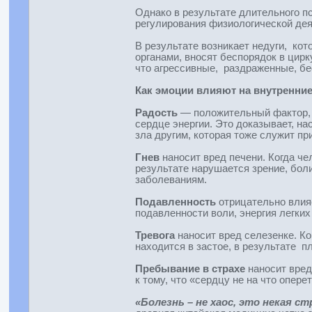
Однако в результате длительного п
регулирования физиологической деят
В результате возникает недуги, ко
органами, вносят беспорядок в цир
что агрессивные, раздраженные, б
Как эмоции влияют на внутренни
Радость
— положительный фактор, 
сердце энергии. Это доказывает, н
зла другим, которая тоже служит пр
Гнев
наносит вред печени. Когда че
результате нарушается зрение, бол
заболеваниям.
Подавленность
отрицательно влия
подавленности воли, энергия легких
Тревога
наносит вред селезенке. К
находится в застое, в результате 
Пребывание в страхе
наносит вред
к тому, что «сердцу не на что опер
«Болезнь – не хаос, это некая 