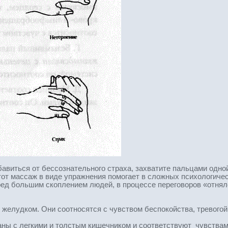
бавиться от бессознательного страха, захватите пальцами одно
тот массаж в виде упражнения помогает в сложных психологичес
еред большим скоплением людей, в процессе переговоров «отнял
желудком. Они соотносятся с чувством беспокойства, тревогой
ны с легкими и толстым кишечником и соответствуют чувствам о