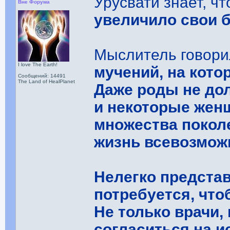
Урусвати знает, ч
Вне Форума
увеличило свои 
Мыслитель говори
I love The Earth!
мучений, на кото
Сообщений: 14491
The Land of HealPlanet
Даже роды не до
и некоторые жен
множества покол
жизнь всевозмож
Нелегко представ
потребуется, что
Не только врачи,
согласиться на и