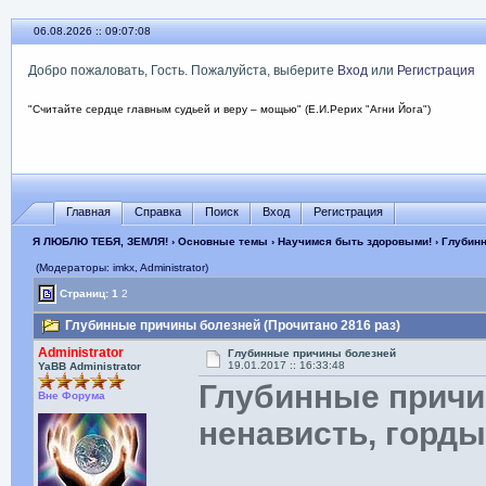
06.08.2026 :: 09:07:09
Добро пожаловать, Гость. Пожалуйста, выберите
Вход
или
Регистрация
"Считайте сердце главным судьей и веру – мощью" (Е.И.Рерих "Агни Йога")
Главная
Справка
Поиск
Вход
Регистрация
Я ЛЮБЛЮ ТЕБЯ, ЗЕМЛЯ!
›
Основные темы
›
Научимся быть здоровыми!
› Глубин
(Модераторы: imkx, Administrator)
Страниц:
1
2
Глубинные причины болезней (Прочитано 2816 раз)
Administrator
Глубинные причины болезней
19.01.2017 :: 16:33:48
YaBB Administrator
Глубинные причи
Вне Форума
ненависть, горд