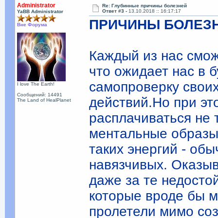
Administrator
Re: Глубинные причины болезней
Ответ #3 -
13.10.2018 :: 16:17:17
YaBB Administrator
ПРИЧИНЫ БОЛЕЗ
Вне Форума
Каждый из нас смож
что ожидает нас в 
самопроверку своих
I love The Earth!
Сообщений: 14491
действий.Но при эт
The Land of HealPlanet
расплачиваться не 
ментальные образы 
таких энергий - об
навязчивых. Оказыв
даже за те недост
которые вроде бы м
пролетели мимо соз