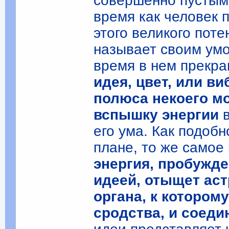
совершенно пустым
время как человек
этого великого пот
называет своим умо
время в нем прекра
идея, цвет, или в
полюса некоего мо
вспышку энергии
в
его ума. Как подоб
плане, то же самое
энергия, пробужд
идеей, отыщет ас
органа, к котором
сродства, и соеди