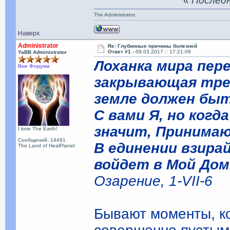
«
Последня
The Administrator.
Наверх
Administrator
Re: Глубинные причины болезней
Ответ #1 -
09.03.2017 :: 17:21:09
YaBB Administrator
Лоханка мира пер
Вне Форума
закрывающая тре
земле должен быт
С вами Я, но ког
значит, Принимаю
I love The Earth!
Сообщений: 14491
В единении взирай
The Land of HealPlanet
войдет в Мой Дом
Озарение, 1-VII-6
Бывают моменты, ко