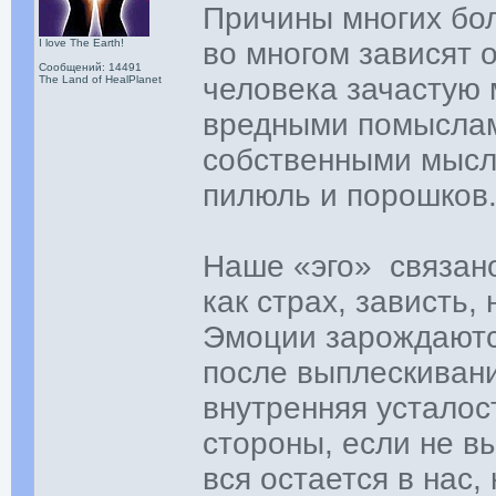
Причины многих бол
I love The Earth!
во многом зависят 
Сообщений: 14491
человека зачастую 
The Land of HealPlanet
вредными помыслам
собственными мысл
пилюль и порошков
Наше «эго» связано
как страх, зависть,
Эмоции зарождаются
после выплескиван
внутренняя усталос
стороны, если не в
вся остается в нас,