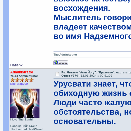
восхождения.
Мыслитель говори
владеет качеством
во имя Надземног
The Administrator.
Наверх
Administrator
Re: Читаем "Агни Йогу". "Братство", часть вт
Ответ #776 -
12.01.2024 :: 09:51:26
YaBB Administrator
Урусвати знает, ч
Вне Форума
обиходную жизнь 
Люди часто жалу
обстоятельства, н
основательны.
I love The Earth!
Сообщений: 14495
The Land of HealPlanet