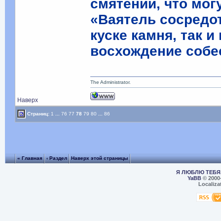
смятении, что мог
«Ваятель сосредо
куске камня, так 
восхождение собес
The Administrator.
Наверх
Страниц:
1
...
76
77
78
79
80
...
86
« Главная
‹ Раздел
Наверх этой страницы
Я ЛЮБЛЮ ТЕБЯ,
YaBB
© 2000
Localiza