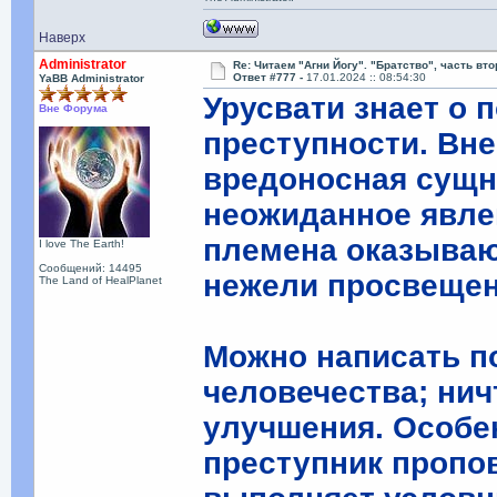
Наверх
Administrator
Re: Читаем "Агни Йогу". "Братство", часть вт
Ответ #777 -
17.01.2024 :: 08:54:30
YaBB Administrator
Урусвати знает о 
Вне Форума
преступности. Вне
вредоносная сущн
неожиданное явле
племена оказываю
I love The Earth!
Сообщений: 14495
нежели просвещен
The Land of HealPlanet
Можно написать п
человечества; ни
улучшения. Особе
преступник пропов