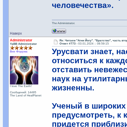
человечества».
The Administrator.
Наверх
Administrator
Re: Читаем "Агни Йогу". "Братство", часть вт
Ответ #773 -
03.01.2024 :: 08:59:15
YaBB Administrator
Урусвати знает, н
Вне Форума
относиться к каж
отставить невеже
наук на утилитарн
жизненны.
I love The Earth!
Сообщений: 14495
The Land of HealPlanet
Ученый в широких
предусмотреть, к
придется приблизи