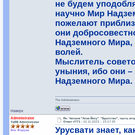
не будем уподобл
научно Мир Надзе
пожелают приблиз
они добросовестн
Надземного Мира,
волей.
Мыслитель совето
уныния, ибо они –
Надземного Мира.
The Administrator.
Наверх
Administrator
Re: Читаем "Агни Йогу". "Братство", часть вт
Ответ #771 -
10.11.2023 :: 15:17:35
YaBB Administrator
Урусвати знает, к
Вне Форума