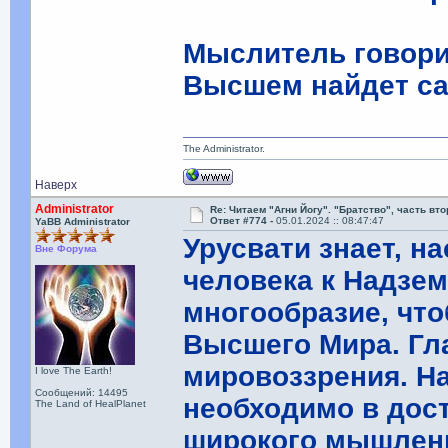
Мыслитель говорил
Высшем найдет са
The Administrator.
Наверх
Administrator
Re: Читаем "Агни Йогу". "Братство", часть вт
Ответ #774 -
05.01.2024 :: 08:47:47
YaBB Administrator
Урусвати знает, н
Вне Форума
человека к Надзем
многообразие, чт
Высшего Мира. Гла
мировоззрения. Н
I love The Earth!
Сообщений: 14495
необходимо в дос
The Land of HealPlanet
широкого мышлени