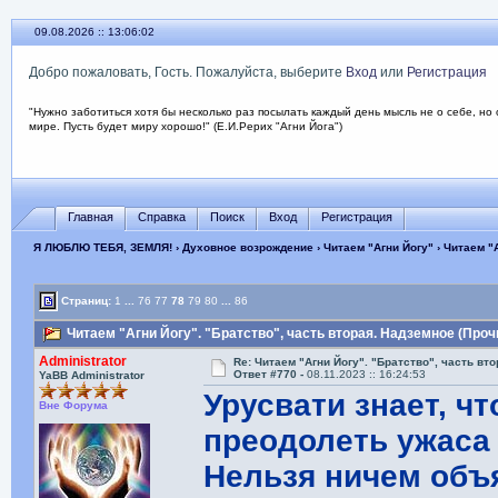
09.08.2026 :: 13:06:03
Добро пожаловать, Гость. Пожалуйста, выберите
Вход
или
Регистрация
"Нужно заботиться хотя бы несколько раз посылать каждый день мысль не о себе, но 
мире. Пусть будет миру хорошо!" (Е.И.Рерих "Агни Йога")
Главная
Справка
Поиск
Вход
Регистрация
Я ЛЮБЛЮ ТЕБЯ, ЗЕМЛЯ!
›
Духовное возрождение
›
Читаем "Агни Йогу"
› Читаем "
Страниц:
1
...
76
77
78
79
80
...
86
Читаем "Агни Йогу". "Братство", часть вторая. Надземное (Проч
Administrator
Re: Читаем "Агни Йогу". "Братство", часть вт
Ответ #770 -
08.11.2023 :: 16:24:53
YaBB Administrator
Урусвати знает, ч
Вне Форума
преодолеть ужаса
Нельзя ничем объя