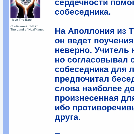
сердечности помог
собеседника.
I love The Earth!
Сообщений: 14495
На Аполлония из Т
The Land of HealPlanet
он ведет поучения
неверно. Учитель 
но согласовывал 
собеседника для л
предпочитал бесе
слова наиболее до
произнесенная для
ибо противоречивы
друга.