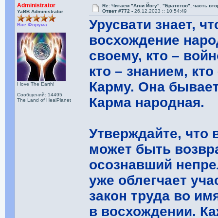
Administrator
Re: Читаем "Агни Йогу". "Братство", часть вт
Ответ #772 -
26.12.2023 :: 10:54:49
YaBB Administrator
Урусвати знает, ч
Вне Форума
восхождение наро
своему, кто – войн
кто – знанием, кт
Карму. Она бывает
I love The Earth!
Сообщений: 14495
Карма народная.
The Land of HealPlanet
Утверждайте, что 
может быть возвр
осознавший непре
уже облегчает уча
закон труда во им
в восхождении. Ка