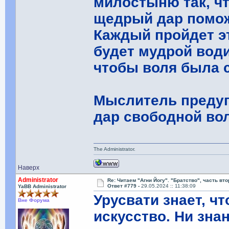
милостыню так, чт
щедрый дар помож
Каждый пройдет э
будет мудрой води
чтобы воля была 
Мыслитель предуп
дар свободной вол
The Administrator.
Наверх
Administrator
Re: Читаем "Агни Йогу". "Братство", часть вт
Ответ #779 -
29.05.2024 :: 11:38:09
YaBB Administrator
Урусвати знает, ч
Вне Форума
искусство. Ни зна