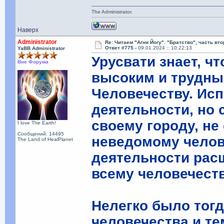
The Administrator.
Наверх
Administrator
Re: Читаем "Агни Йогу". "Братство", часть вт
Ответ #775 -
09.01.2024 :: 10:22:13
YaBB Administrator
Урусвати знает, ч
Вне Форума
высоким и трудн
Человечеству. Ис
деятельности, но 
своему городу, не
I love The Earth!
Сообщений: 14495
неведомому челов
The Land of HealPlanet
деятельности рас
всему человечеств
Нелегко было тог
человечества и т