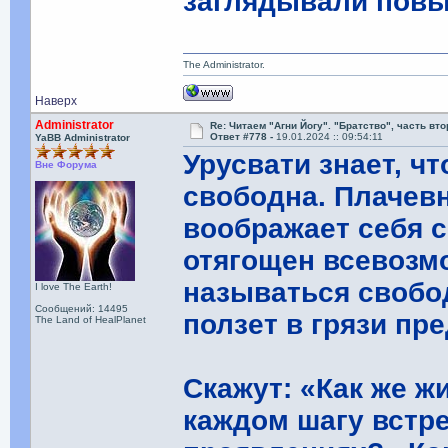
заглядывали повы
The Administrator.
Наверх
Administrator
Re: Читаем "Агни Йогу". "Братство", часть вт
Ответ #778 -
19.01.2024 :: 09:54:11
YaBB Administrator
Урусвати знает, ч
Вне Форума
свободна. Плачевн
воображает себя 
отягощен всевозм
называться свободн
I love The Earth!
Сообщений: 14495
ползет в грязи пр
The Land of HealPlanet
Скажут: «Как же ж
каждом шагу встр