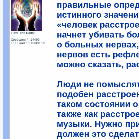
правильные опред
истинного значени
«человек расстрое
начнет убивать бо
I love The Earth!
Сообщений: 14495
о больных нервах,
The Land of HealPlanet
нервов есть рефле
можно сказать, ра
Люди не помыслят
подобен расстрое
таком состоянии о
также как расстро
музыки. Нужно при
должен это сдела