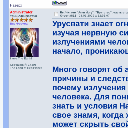
Наверх
Administrator
Re: Читаем "Агни Йогу". "Братство", часть вт
Ответ #812 -
28.01.2025 :: 12:51:07
YaBB Administrator
Урусвати знает ог
Вне Форума
изучая нервную си
излучениями челов
начало, проникаю
I love The Earth!
Сообщений: 14495
Много говорят об 
The Land of HealPlanet
причины и следств
почему излучения
человека. Для пон
знать и условия Н
свое знамя, когда
может скрыть свой