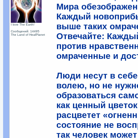
Мира обезображен
Каждый новоприб
выше таких омрач
I love The Earth!
Сообщений: 14495
Отвечайте: Кажды
The Land of HealPlanet
против нравственн
омраченные и дос
Люди несут в себ
волею, но не нужн
образоваться само
как ценный цветок.
расцветет «огнен
состояние не восп
так человек может