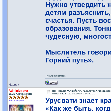
Нужно утвердить ж
детям разъяснить,
счастья. Пусть во
образования. Тонк
чудесную, многос
Мыслитель говори
Горний путь».
The Administrator.
Наверх
Administrator
Re: Читаем "Агни Йогу". "Братство", часть вт
Ответ #813 -
29.01.2025 :: 14:52:20
YaBB Administrator
Урусвати знает кр
Вне Форума
«Как же быть, ког