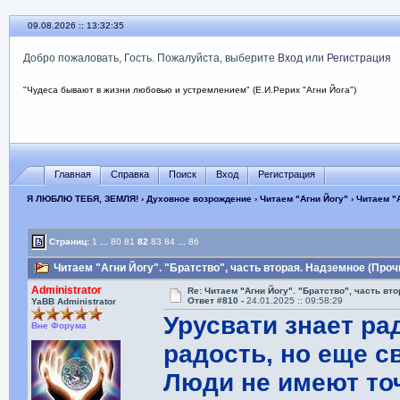
09.08.2026 :: 13:32:36
Добро пожаловать, Гость. Пожалуйста, выберите
Вход
или
Регистрация
"Чудеса бывают в жизни любовью и устремлением" (Е.И.Рерих "Агни Йога")
Главная
Справка
Поиск
Вход
Регистрация
Я ЛЮБЛЮ ТЕБЯ, ЗЕМЛЯ!
›
Духовное возрождение
›
Читаем "Агни Йогу"
› Читаем "
Страниц:
1
...
80
81
82
83
84
...
86
Читаем "Агни Йогу". "Братство", часть вторая. Надземное (Проч
Administrator
Re: Читаем "Агни Йогу". "Братство", часть вт
Ответ #810 -
24.01.2025 :: 09:58:29
YaBB Administrator
Урусвати знает ра
Вне Форума
радость, но еще с
Люди не имеют то