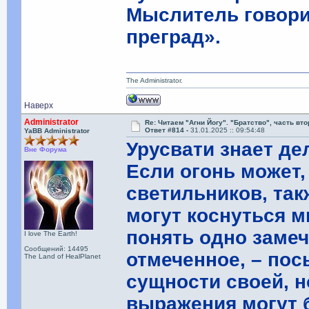
Мыслитель говори
преград».
The Administrator.
Наверх
Administrator
Re: Читаем "Агни Йогу". "Братство", часть вт
Ответ #814 -
31.01.2025 :: 09:54:48
YaBB Administrator
Урусвати знает де
Вне Форума
Если огонь может,
светильников, так
могут коснуться м
понять одно замеч
I love The Earth!
Сообщений: 14495
отмеченное, – пос
The Land of HealPlanet
сущности своей, 
выражения могут 