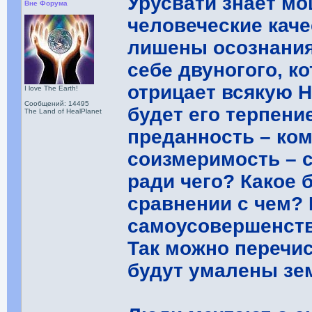
Урусвати знает мо
Вне Форума
человеческие кач
лишены осознания
себе двуногого, к
отрицает всякую 
I love The Earth!
Сообщений: 14495
будет его терпение
The Land of HealPlanet
преданность – ком
соизмеримость – с
ради чего? Какое 
сравнении с чем? 
самоусовершенств
Так можно перечис
будут умалены зе