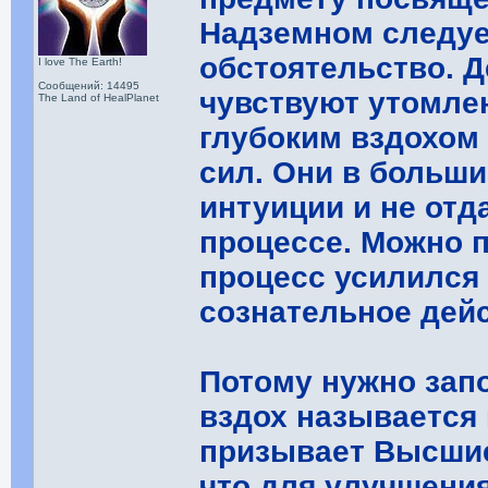
Надземном следуе
обстоятельство. Д
I love The Earth!
Сообщений: 14495
чувствуют утомле
The Land of HealPlanet
глубоким вздохом
сил. Они в больши
интуиции и не отд
процессе. Можно п
процесс усилился
сознательное дейс
Потому нужно зап
вздох называется
призывает Высшие
что для улучшени