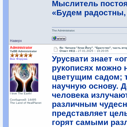
Мыслитель постоя
«Будем радостны,
The Administrator.
Наверх
Administrator
Re: Читаем "Агни Йогу". "Братство", часть вт
Ответ #811 -
27.01.2025 :: 16:20:05
YaBB Administrator
Урусвати знает «о
Вне Форума
рукописях можно 
цветущим садом; 
научную основу. Д
человека излучаю
I love The Earth!
Сообщений: 14495
различным чудесн
The Land of HealPlanet
представляет цел
горят самыми раз