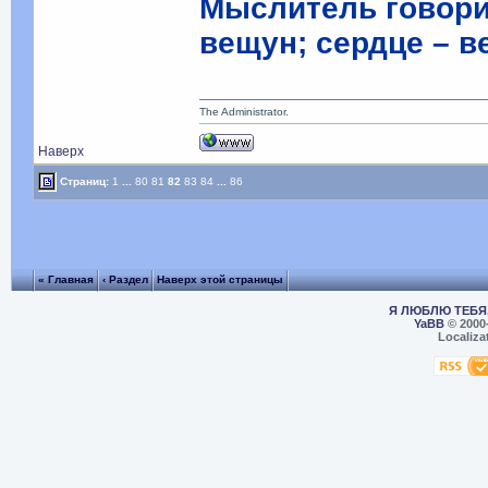
Мыслитель говорил
вещун; сердце – в
The Administrator.
Наверх
Страниц:
1
...
80
81
82
83
84
...
86
« Главная
‹ Раздел
Наверх этой страницы
Я ЛЮБЛЮ ТЕБЯ,
YaBB
© 2000
Localiza