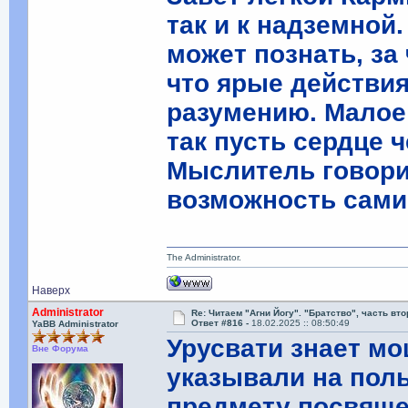
так и к надземной
может познать, за 
что ярые действия
разумению. Малое
так пусть сердце 
Мыслитель говорил
возможность самим
The Administrator.
Наверх
Administrator
Re: Читаем "Агни Йогу". "Братство", часть вт
Ответ #816 -
18.02.2025 :: 08:50:49
YaBB Administrator
Урусвати знает мо
Вне Форума
указывали на пол
предмету посвяще