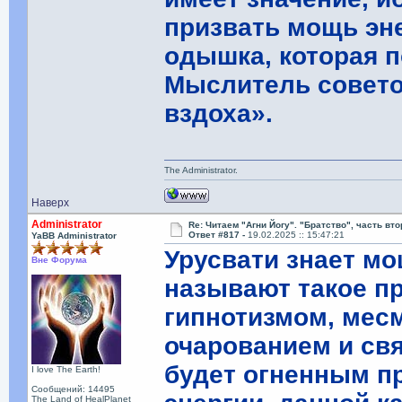
призвать мощь эн
одышка, которая п
Мыслитель совето
вздоха».
The Administrator.
Наверх
Administrator
Re: Читаем "Агни Йогу". "Братство", часть вт
Ответ #817 -
19.02.2025 :: 15:47:21
YaBB Administrator
Урусвати знает мо
Вне Форума
называют такое п
гипнотизмом, месм
очарованием и св
будет огненным п
I love The Earth!
Сообщений: 14495
The Land of HealPlanet