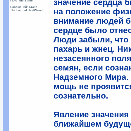
значение сердца 
I love The Earth!
Сообщений: 14495
на положение физи
The Land of HealPlanet
внимание людей б
сердце было отне
Люди забыли, что 
пахарь и жнец. Ни
незасеянного поля
семян, если созн
Надземного Мира.
мощь не проявится
сознательно.
Явление значения
ближайшем будущем