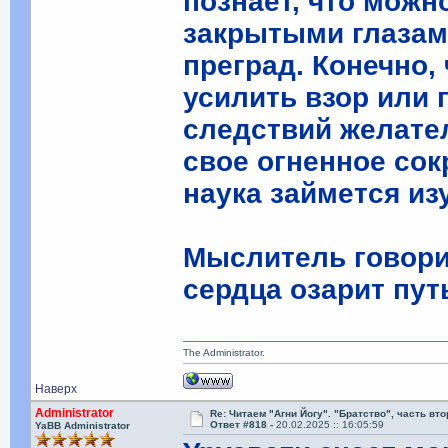
познает, что можн
закрытыми глазам
преград. Конечно,
усилить взор или 
следствий желате
свое огненное сок
наука займется из
Мыслитель говорил
сердца озарит пут
The Administrator.
Наверх
Administrator
Re: Читаем "Агни Йогу". "Братство", часть вт
Ответ #818 -
20.02.2025 :: 16:05:59
YaBB Administrator