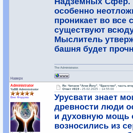
Надземных Сфер. 
особенно неотлож
проникает во все
существуют всюду
Мыслитель утвержд
башня будет прочн
The Administrator.
Наверх
Administrator
Re: Читаем "Агни Йогу". "Братство", часть вт
Ответ #819 -
25.02.2025 :: 14:55:00
YaBB Administrator
Урусвати знает мо
Вне Форума
древности люди о
и духовную мощь 
возносились из се