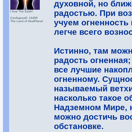
духовной, но ближ
радостью. При во
I love The Earth!
Сообщений: 14495
учуем огненность
The Land of HealPlanet
легче всего возно
Истинно, там можн
радость огненная;
все лучшие накоп
огненному. Сущнос
называемый ветхий
насколько такое о
Надземном Мире, н
можно достичь во
обстановке.