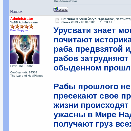
The Administrator.
Наверх
Administrator
Re: Читаем "Агни Йогу". "Братство", часть вт
Ответ #829 -
10.04.2025 :: 15:28:41
YaBB Administrator
Урусвати знает м
Вне Форума
почитают историка
раба предвзятой и
рабов затрудняют
обыденном прошло
I love The Earth!
Сообщений: 14501
The Land of HealPlanet
Рабы прошлого не
пресекают свое пр
жизни происходят 
ужасны в Мире На
получают груз вс