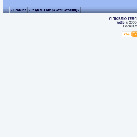
« Главная
‹ Раздел
Наверх этой страницы
Я ЛЮБЛЮ ТЕБЯ,
YaBB
© 2000
Localiza