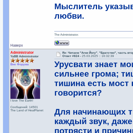
Мыслитель указыва
любви.
The Administrator.
Наверх
Administrator
Re: Читаем "Агни Йогу". "Братство", часть вт
Ответ #824 -
25.03.2025 :: 16:32:39
YaBB Administrator
Урусвати знает м
Вне Форума
сильнее грома; ти
тишина есть мост 
говорится?
I love The Earth!
Сообщений: 14501
Для начинающих т
The Land of HealPlanet
каждый звук, даж
потрясти и причин