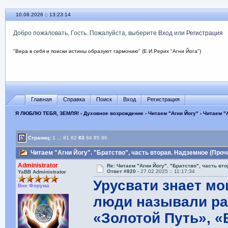
10.08.2026 :: 13:23:15
Добро пожаловать, Гость. Пожалуйста, выберите
Вход
или
Регистрация
"Вера в себя и поиски истины образуют гармонию" (Е.И.Рерих "Агни Йога")
Главная
Справка
Поиск
Вход
Регистрация
Я ЛЮБЛЮ ТЕБЯ, ЗЕМЛЯ!
›
Духовное возрождение
›
Читаем "Агни Йогу"
› Читаем "
Страниц:
1
...
81
82
83
84
85
86
Читаем "Агни Йогу". "Братство", часть вторая. Надземное (Проч
Administrator
Re: Читаем "Агни Йогу". "Братство", часть вт
Ответ #820 -
27.02.2025 :: 11:17:34
YaBB Administrator
Урусвати знает мо
Вне Форума
люди называли ра
«Золотой Путь», «