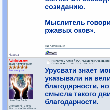
созиданию.
Мыслитель говорил
ржавых оков».
The Administrator.
Наверх
Administrator
Re: Читаем "Агни Йогу". "Братство", часть вт
Ответ #826 -
01.04.2025 :: 16:00:30
YaBB Administrator
Урусвати знает м
Вне Форума
указывали на вели
благодарности, но
смысла такого дви
благодарности.
I love The Earth!
Сообщений: 14501
The Land of HealPlanet