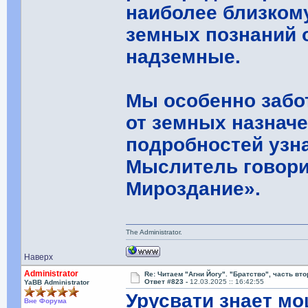
наиболее близкому
земных познаний 
надземные.
Мы особенно забо
от земных назначе
подробностей узн
Мыслитель говори
Мироздание».
The Administrator.
Наверх
Administrator
Re: Читаем "Агни Йогу". "Братство", часть вт
Ответ #823 -
12.03.2025 :: 16:42:55
YaBB Administrator
Урусвати знает мо
Вне Форума