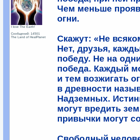
Чем меньше прояв
огни.
I love The Earth!
Сообщений: 14501
Скажут: «Не всяко
The Land of HealPlanet
Нет, друзья, каж
победу. Не на одн
победа. Каждый м
и тем возжигать о
в древности назы
Надземных. Истин
могут вредить зе
привычки могут со
Свободный челове