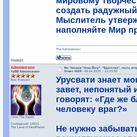
мировому творчес
создать радужный
Мыслитель утверж
наполняйте Мир п
The Administrator.
Наверх
Administrator
Re: Читаем "Агни Йогу". "Братство", часть вт
Ответ #828 -
08.04.2025 :: 12:10:50
YaBB Administrator
Урусвати знает м
Вне Форума
завет, непонятый
говорят: «Где же 
человеку враг?»
I love The Earth!
Сообщений: 14501
Не нужно забывать
The Land of HealPlanet