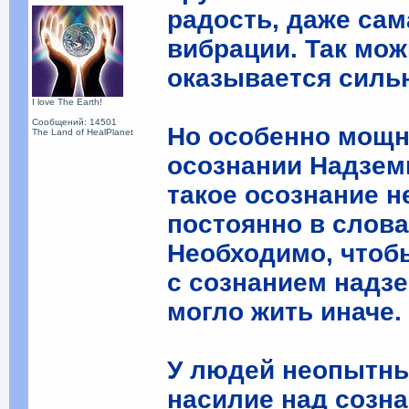
радость, даже са
вибрации. Так мож
оказывается силь
I love The Earth!
Сообщений: 14501
Но особенно мощн
The Land of HealPlanet
осознании Надземн
такое осознание н
постоянно в слов
Необходимо, чтоб
с сознанием надз
могло жить иначе.
У людей неопытны
насилие над созн