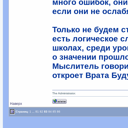
много ошибок, они
если они не ослабя
Только не будем с
есть логическое с
школах, среди уро
о значении прошло
Мыслитель говори
откроет Врата Буд
The Administrator.
Наверх
Страниц:
1
...
81
82
83
84
85
86