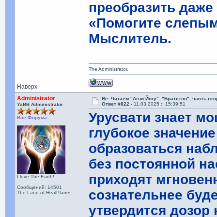
преобразить даже
«Помогите слепым 
Мыслитель.
The Administrator.
Наверх
Administrator
Re: Читаем "Агни Йогу". "Братство", часть вт
Ответ #822 -
11.03.2025 :: 15:39:51
YaBB Administrator
Урусвати знает мо
Вне Форума
глубокое значение
образоваться наб
без постоянной на
приходят мгновенн
I love The Earth!
Сообщений: 14501
сознательнее буде
The Land of HealPlanet
утвердится дозор