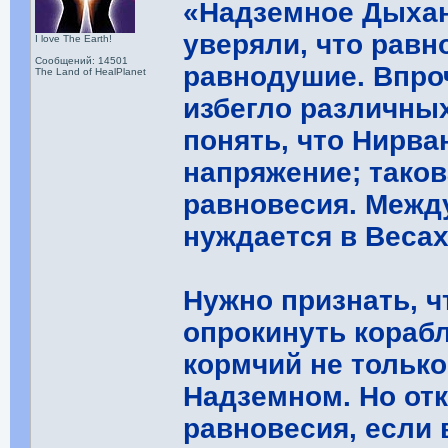
«Надземное Дыхан
уверяли, что равн
I love The Earth!
Сообщений: 14501
равнодушие. Впро
The Land of HealPlanet
избегло различны
понять, что Нирв
напряжение; таков
равновесия. Межд
нуждается в Весах
Нужно признать, ч
опрокинуть кораб
кормчий не только
Надземном. Но от
равновесия, если 