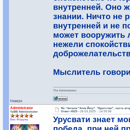
внутренней. Оно ж
знании. Ничто не
внутренней и не п
может вооружить 
нежели спокойстви
доброжелательств
Мыслитель говори
The Administrator.
Наверх
Administrator
Re: Читаем "Агни Йогу". "Братство", часть вт
Ответ #825 -
26.03.2025 :: 14:55:58
YaBB Administrator
Урусвати знает мо
Вне Форума
победа, при ней п