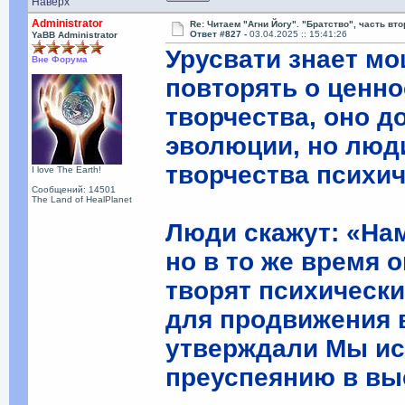
Наверх
Administrator
Re: Читаем "Агни Йогу". "Братство", часть вт
Ответ #827 -
03.04.2025 :: 15:41:26
YaBB Administrator
Урусвати знает мо
Вне Форума
повторять о ценн
творчества, оно д
эволюции, но люд
творчества психич
I love The Earth!
Сообщений: 14501
The Land of HealPlanet
Люди скажут: «Нам
но в то же время 
творят психически
для продвижения 
утверждали Мы ис
преуспеянию в вы