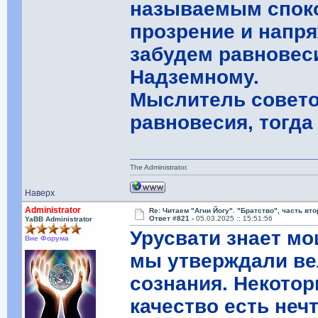
называемым споко
прозрение и напря
забудем равновеси
Надземному.
Мыслитель совето
равновесия, тогда
The Administrator.
Наверх
Administrator
Re: Читаем "Агни Йогу". "Братство", часть вт
Ответ #821 -
05.03.2025 :: 15:51:56
YaBB Administrator
Урусвати знает м
Вне Форума
мы утверждали ве
сознания. Некотор
качество есть неч