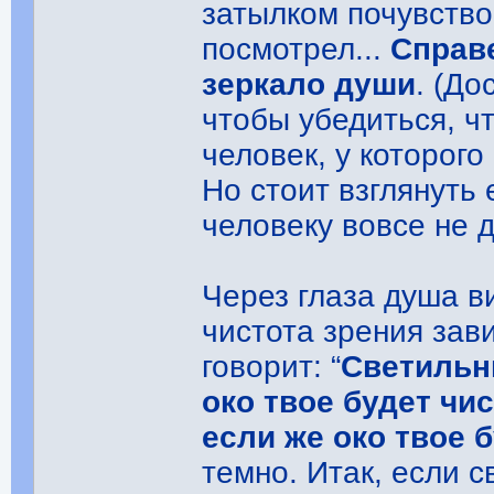
затылком почувствов
посмотрел...
Справе
зеркало души
. (До
чтобы убедиться, чт
человек, у которого
Но стоит взглянуть 
человеку вовсе не 
Через глаза душа в
чистота зрения зав
говорит: “
Светильни
око твое будет чис
если же око твое 
темно. Итак, если с