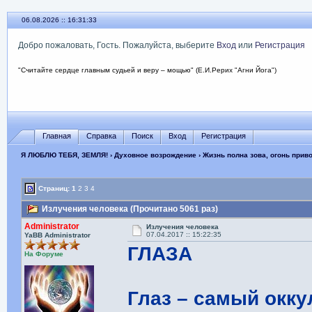
06.08.2026 :: 16:31:34
Добро пожаловать, Гость. Пожалуйста, выберите
Вход
или
Регистрация
"Считайте сердце главным судьей и веру – мощью" (Е.И.Рерих "Агни Йога")
Главная
Справка
Поиск
Вход
Регистрация
Я ЛЮБЛЮ ТЕБЯ, ЗЕМЛЯ!
›
Духовное возрождение
›
Жизнь полна зова, огонь прив
Страниц:
1
2
3
4
Излучения человека (Прочитано 5061 раз)
Administrator
Излучения человека
07.04.2017 :: 15:22:35
YaBB Administrator
ГЛАЗА
На Форуме
Глаз – самый окку