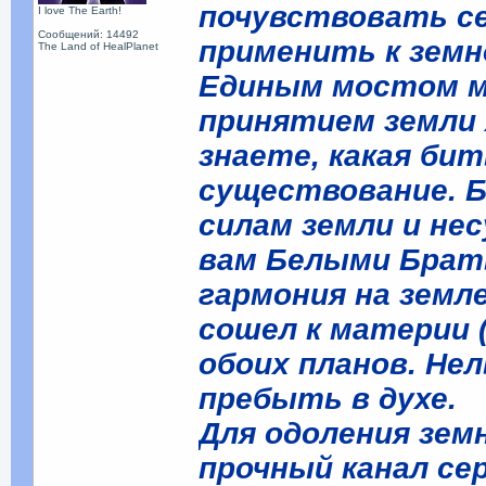
почувствовать се
I love The Earth!
Сообщений: 14492
применить к земн
The Land of HealPlanet
Единым мостом м
принятием земли 
знаете, какая би
существование. 
силам земли и нес
вам Белыми Брат
гармония на земле
сошел к материи (
обоих планов. Нел
пребыть в духе.
Для одоления зе
прочный канал се