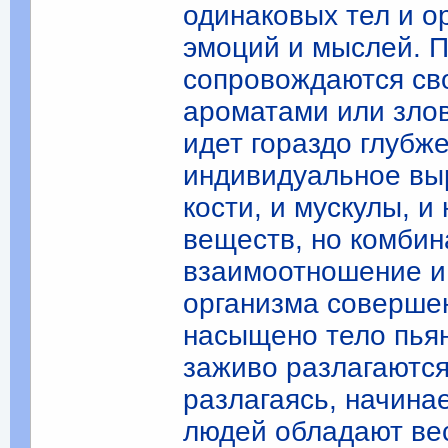
одинаковых тел и о
эмоций и мыслей. П
сопровождаются св
ароматами или зло
идет гораздо глубж
индивидуальное выр
кости, и мускулы, и
веществ, но комбин
взаимоотношение и
организма соверше
насыщено тело пья
заживо разлагаются,
разлагаясь, начина
людей обладают ве