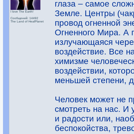
глаза – самое сложн
Земле. Центры (чак
I love The Earth!
Сообщений: 14492
провод огненной эн
The Land of HealPlanet
Огненного Мира. А 
излучающаяся чере
воздействие. Все н
химизме человеческ
воздействии, которо
меньшей степени, д
Человек может не п
смотреть на нас. И 
и радости или, нао
беспокойства, трев