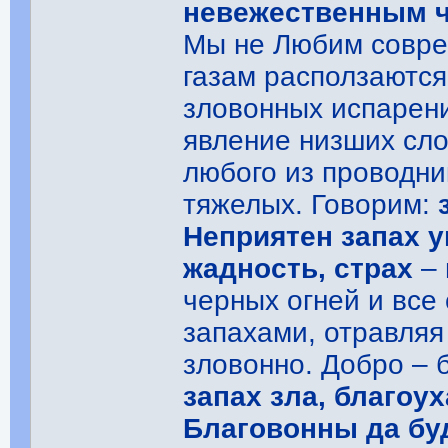
невежественным 
Мы не Любим совре
газам расползаются
зловонных испарени
явление низших сло
любого из проводни
тяжелых. Говорим:
Неприятен запах у
жадность, страх
– 
черных огней и вс
запахами, отравля
зловонно. Добро – 
запах зла, благоух
Благовонны да буд