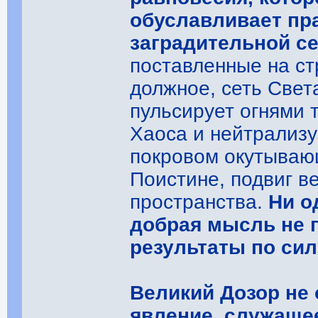
обуславливает пр
заградительной с
поставленные на ст
должное, сеть Свет
пульсирует огнями 
Хаоса и нейтрализ
покровом окутываю
Поистине, подвиг в
пространства.
Ни о
добрая мысль не п
результаты по сил
Великий Дозор не 
явление, служаще