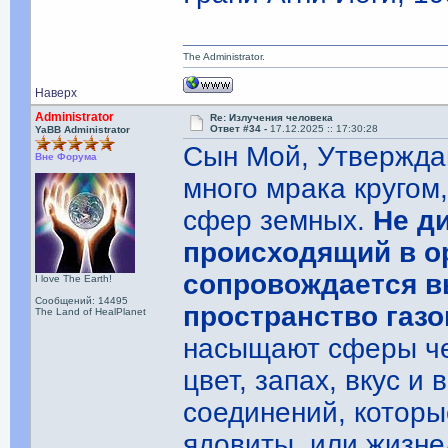
The Administrator.
Наверх
Administrator
Re: Излучения человека
Ответ #34 -
17.12.2025 :: 17:30:28
YaBB Administrator
Сын Мой, Утвержда
Вне Форума
много мрака кругом
сфер земных.
Не д
происходящий в о
сопровождается 
I love The Earth!
Сообщений: 14495
пространство газо
The Land of HealPlanet
насыщают сферы че
цвет, запах, вкус и
соединений, которы
ядовиты, или жизн