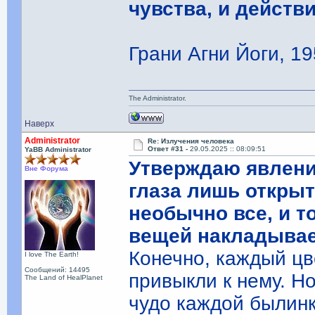
чувства, и действ
Грани Агни Йоги, 19
The Administrator.
Наверх
Administrator
Re: Излучения человека
Ответ #31 -
29.05.2025 :: 08:09:51
YaBB Administrator
Утверждаю явлени
Вне Форума
глаза лишь открыт
необычно все, и 
вещей накладывае
Конечно, каждый цв
I love The Earth!
Сообщений: 14495
привыкли к нему. Н
The Land of HealPlanet
чудо каждой былинк