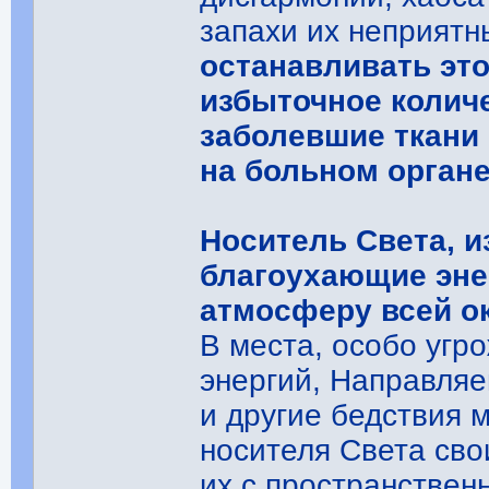
запахи их неприятн
останавливать это
избыточное количе
заболевшие ткани
на больном органе
Носитель Света, 
благоухающие эне
атмосферу всей ок
В места, особо уг
энергий, Направля
и другие бедствия 
носителя Света св
их с пространстве