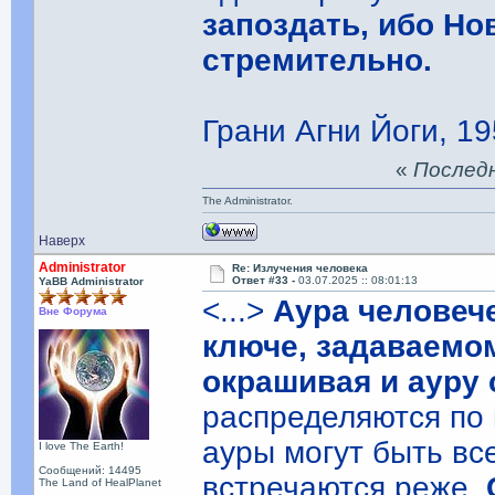
запоздать, ибо Но
стремительно.
Грани Агни Йоги, 19
«
Последня
The Administrator.
Наверх
Administrator
Re: Излучения человека
Ответ #33 -
03.07.2025 :: 08:01:13
YaBB Administrator
<...>
Аура человеч
Вне Форума
ключе, задаваемо
окрашивая и ауру
распределяются по
ауры могут быть в
I love The Earth!
Сообщений: 14495
встречаются реже.
The Land of HealPlanet