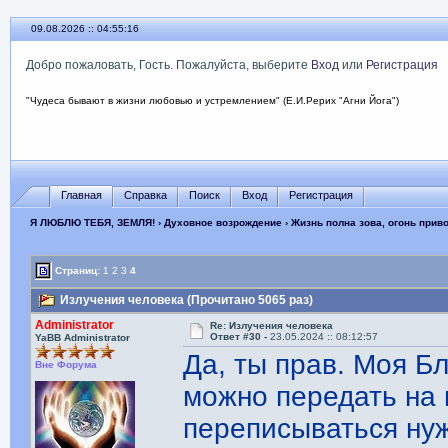
09.08.2026 :: 04:55:18
Добро пожаловать, Гость. Пожалуйста, выберите
Вход
или
Регистрация
"Чудеса бывают в жизни любовью и устремлением" (Е.И.Рерих "Агни Йога")
Главная
Справка
Поиск
Вход
Регистрация
Я ЛЮБЛЮ ТЕБЯ, ЗЕМЛЯ!
›
Духовное возрождение
›
Жизнь полна зова, огонь прив
Страниц:
1
2
3
4
Излучения человека (Прочитано 5065 раз)
Administrator
Re: Излучения человека
Ответ #30 -
23.05.2024 :: 08:12:57
YaBB Administrator
Да, ты прав. Моя Бл
Вне Форума
можно передать на 
переписываться нуж