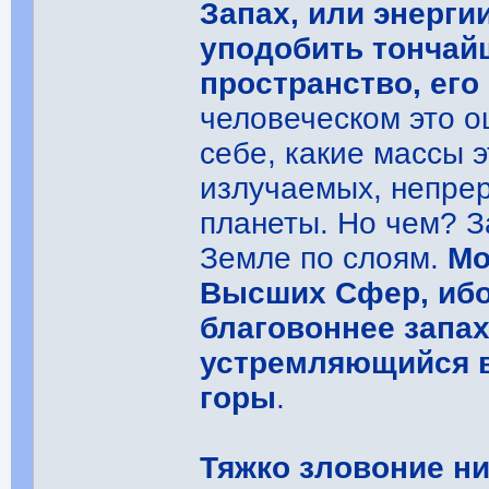
Запах, или энерги
уподобить тончай
пространство, ег
человеческом это 
себе, какие массы 
излучаемых, непре
планеты. Но чем? З
Земле по слоям.
Мо
Высших Сфер, ибо
благовоннее запах,
устремляющийся 
горы
.
Тяжко зловоние н