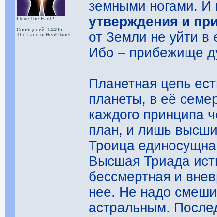
земными ногами. И
утверждения и пр
I love The Earth!
Сообщений: 14495
от Земли не уйти в
The Land of HealPlanet
Ибо – прибежище дух
Планетная цепь ес
планеты, в её семе
каждого принципа ч
план, и лишь высши
Троица единосущная
Высшая Триада ист
бессмертная и вне
нее. Не надо смеши
астральным. Послед