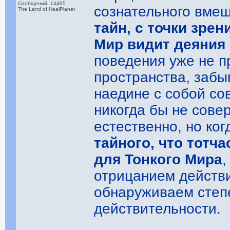
Сообщений: 14495
сознательного вме
The Land of HealPlanet
тайн, с точки зре
Мир видит деяния
поведения уже не п
пространства, забы
наедине с собой со
никогда бы не сове
естественно, но ког
тайного, что тотч
для Тонкого Мира
,
отрицанием действи
обнаруживаем степ
действительности.