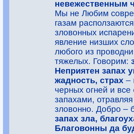
невежественным 
Мы не Любим совре
газам расползаются
зловонных испарени
явление низших сло
любого из проводни
тяжелых. Говорим:
Неприятен запах у
жадность, страх
– 
черных огней и вс
запахами, отравля
зловонно. Добро – 
запах зла, благоух
Благовонны да буд