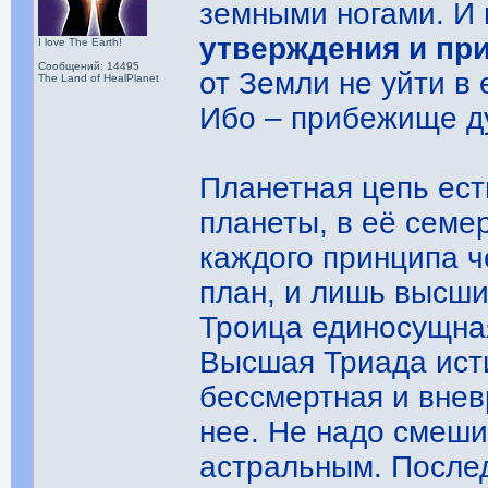
земными ногами. И
утверждения и пр
I love The Earth!
Сообщений: 14495
от Земли не уйти в
The Land of HealPlanet
Ибо – прибежище дух
Планетная цепь ес
планеты, в её семе
каждого принципа ч
план, и лишь высши
Троица единосущная
Высшая Триада ист
бессмертная и вне
нее. Не надо смеши
астральным. Послед