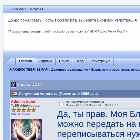
09.08.2026 :: 07:45:16
Добро пожаловать, Гость. Пожалуйста, выберите
Вход
или
Регистрация
"Рамакришна говорит: люби, остальное приложится" (Е.И.Рерих "Агни Йога")
Главная
Справка
Поиск
Вход
Регистрация
Я ЛЮБЛЮ ТЕБЯ, ЗЕМЛЯ!
›
Духовное возрождение
›
Жизнь полна зова, огонь прив
Страниц:
1
2
3
4
Излучения человека (Прочитано 5066 раз)
Administrator
Re: Излучения человека
Ответ #30 -
23.05.2024 :: 08:12:57
YaBB Administrator
Да, ты прав. Моя Бл
Вне Форума
можно передать на 
переписываться нуж