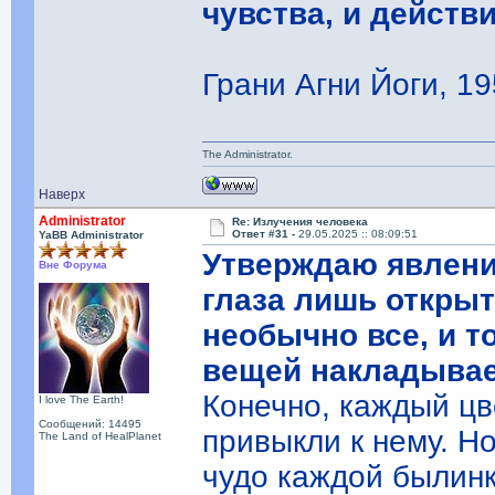
чувства, и действ
Грани Агни Йоги, 19
The Administrator.
Наверх
Administrator
Re: Излучения человека
Ответ #31 -
29.05.2025 :: 08:09:51
YaBB Administrator
Утверждаю явлени
Вне Форума
глаза лишь открыт
необычно все, и 
вещей накладывае
Конечно, каждый цв
I love The Earth!
Сообщений: 14495
привыкли к нему. Н
The Land of HealPlanet
чудо каждой былинк