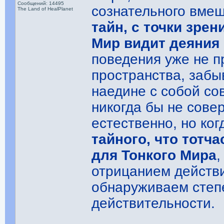
Сообщений: 14495
сознательного вме
The Land of HealPlanet
тайн, с точки зре
Мир видит деяния
поведения уже не п
пространства, забы
наедине с собой со
никогда бы не сове
естественно, но ког
тайного, что тотч
для Тонкого Мира
,
отрицанием действи
обнаруживаем степ
действительности.