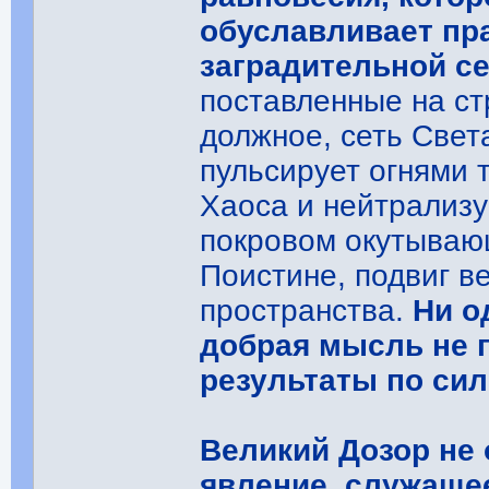
обуславливает пр
заградительной с
поставленные на ст
должное, сеть Свет
пульсирует огнями 
Хаоса и нейтрализ
покровом окутываю
Поистине, подвиг в
пространства.
Ни о
добрая мысль не п
результаты по сил
Великий Дозор не 
явление, служаще