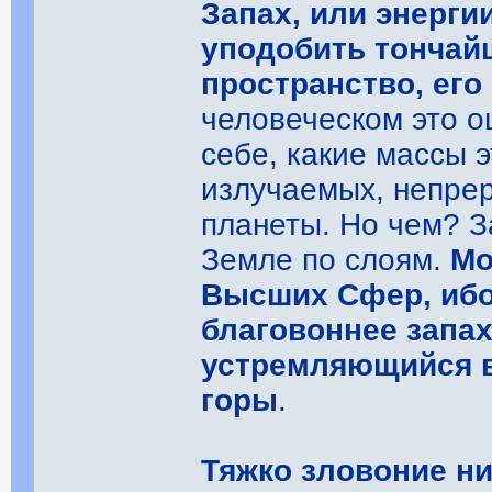
Запах, или энерги
уподобить тончай
пространство, ег
человеческом это 
себе, какие массы 
излучаемых, непре
планеты. Но чем? З
Земле по слоям.
Мо
Высших Сфер, ибо
благовоннее запах,
устремляющийся 
горы
.
Тяжко зловоние н