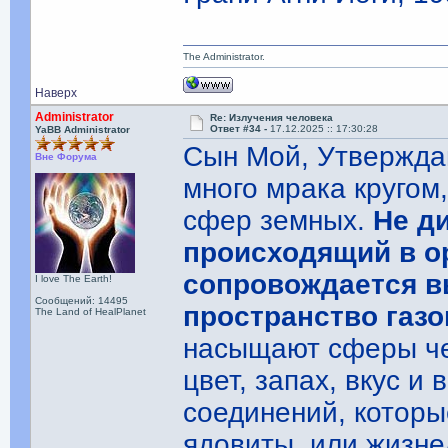
The Administrator.
Наверх
Administrator
Re: Излучения человека
Ответ #34 -
17.12.2025 :: 17:30:28
YaBB Administrator
Сын Мой, Утвержда
Вне Форума
много мрака кругом
сфер земных.
Не д
происходящий в о
сопровождается 
I love The Earth!
Сообщений: 14495
пространство газо
The Land of HealPlanet
насыщают сферы че
цвет, запах, вкус и
соединений, которы
ядовиты, или жизн