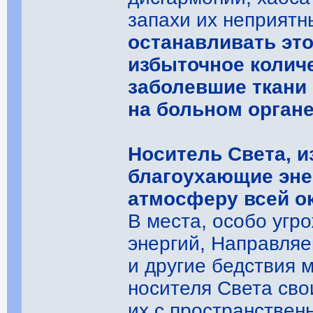
запахи их неприятн
останавливать это
избыточное количе
заболевшие ткани
на больном органе
Носитель Света, 
благоухающие эне
атмосферу всей ок
В места, особо уг
энергий, Направля
и другие бедствия 
носителя Света св
их с пространстве