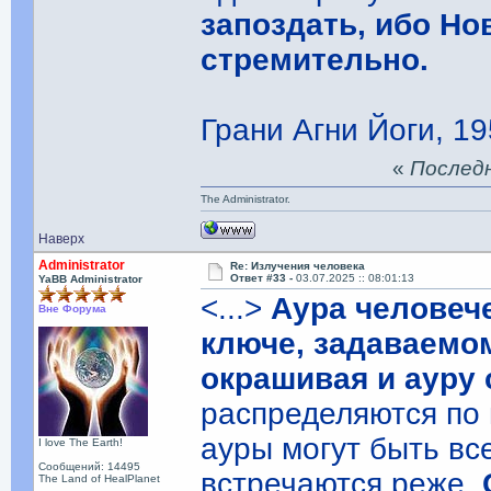
запоздать, ибо Но
стремительно.
Грани Агни Йоги, 19
«
Последня
The Administrator.
Наверх
Administrator
Re: Излучения человека
Ответ #33 -
03.07.2025 :: 08:01:13
YaBB Administrator
<...>
Аура человеч
Вне Форума
ключе, задаваемо
окрашивая и ауру
распределяются по
ауры могут быть в
I love The Earth!
Сообщений: 14495
встречаются реже.
The Land of HealPlanet