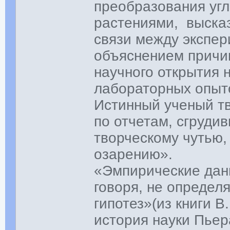
преобразования угл
растениями, высказ
связи между экспе
объяснением причи
научного открытия н
лабораторных опыто
Истинный ученый тв
по отчетам, сгруди
творческому чутью,
озарению».
«Эмпирические данн
говоря, не опреде
гипотез»(из книги 
история науки Пьер