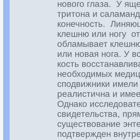
нового глаза. У ящ
тритона и саламан
конечность. Линяющ
клешню или ногу от 
обламывает клешню
или новая нога. У 
кость восстанавлив
необходимых медици
сподвижники имели 
реалистична и име
Однако исследовате
свидетельства, пр
существование энте
подтвержден внутр