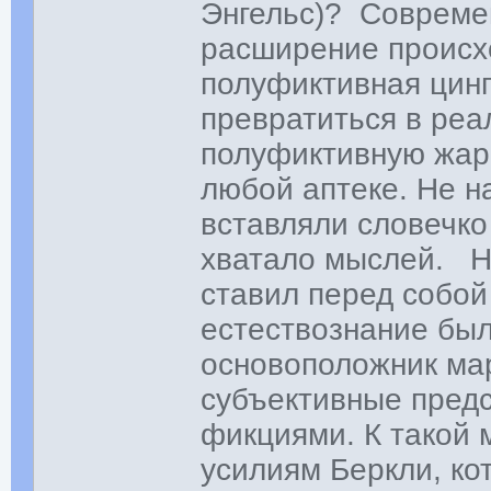
Энгельс)? Современ
расширение происх
полуфиктивная цин
превратиться в реа
полуфиктивную жар
любой аптеке. Не н
вставляли словечко
хватало мыслей. Но
ставил перед собо
естествознание был
основоположник ма
субъективные пред
фикциями. К такой 
усилиям Беркли, ко