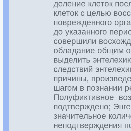
деление клеток пос
клеток с целью вос
поврежденного орга
до указанного пери
совершили восхожде
обладание общим о
выделить энтелехию
следствий энтелехи
причины, произвед
шагом в познании р
Полуфиктивное воз
подтверждено; Энге
значительное коли
неподтверждения по