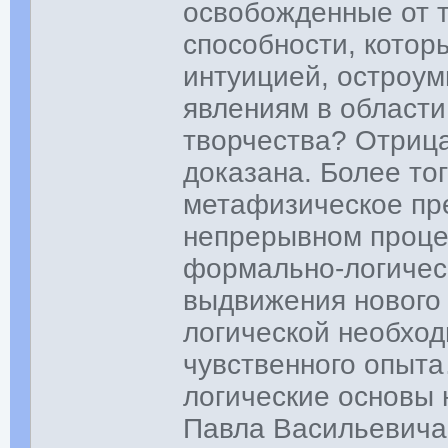
освобожденные от т
способности, кото
интуицией, остроум
явлениям в области
творчества? Отрица
доказана. Более то
метафизическое пр
непрерывном проце
формально-логиче
выдвижения нового 
логической необхо
чувственного опыта
логические основы 
Павла Васильевича 