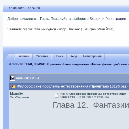
10.08.2026 :: 06:55:00
Добро пожаловать, Гость. Пожалуйста, выберите
Вход
или
Регистрация
"Считайте сердце главным судьей и веру – мощью" (Е.И.Рерих "Агни Йога")
Главная
Справка
Поиск
Вход
Регистрация
Я ЛЮБЛЮ ТЕБЯ, ЗЕМЛЯ!
›
О разном
›
Наше творчество
› Философские проблемы 
Страниц:
1
2
3
4
Философские проблемы естествознания (Прочитано 13176 раз)
kkamliv
Re: Философские проблемы естествознания
Ответ #10 -
26.04.2017 :: 15:00:34
Экс-Участник
Глава 12. Фантази