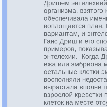
Дришем энтелехией,
организма, взятого
обеспечивала именн
воплощается план. 
вариантам, и энтел
Ганс Дриш и его сп
примеров, показыв
энтелехии. Когда Д
ежа или эмбриона м
остальные клетки э
восполняли недост
вырастала вполне п
взрослой креветки 
клеток на месте от