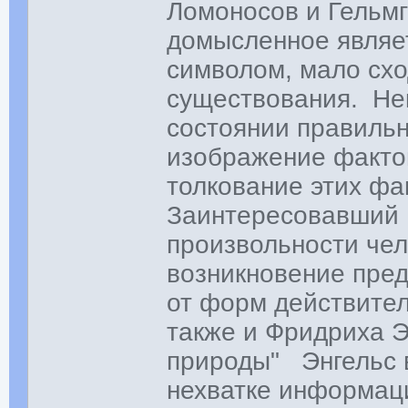
Ломоносов и Гельмг
домысленное являе
символом, мало сх
существования. Нек
состоянии правиль
изображение факто
толкование этих фа
Заинтересовавший 
произвольности че
возникновение пре
от форм действите
также и Фридриха Э
природы" Энгельс в
нехватке информац