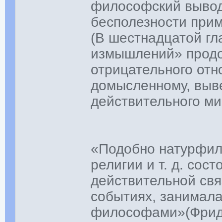
философский вывод 
бесполезности прим
(В шестнадцатой гл
измышлений» продо
отрицательного отн
домысленному, выве
действительного ми
«Подобно натурфил
религии и т. д. сос
действительной свя
событиях, занимал
философами»(Фридр