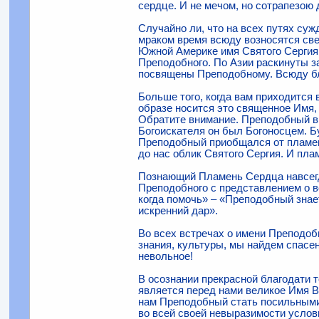
сердце. И не ме­чом, но сотрапезою
Случайно ли, что на всех путях су
мраком время всюду возносятся све
Южной Амери­ке имя Святого Сергия
Преподобного. По Азии раскинуты за
посвящены Преподобному. Всю­ду б
Больше того, когда вам приходится в
образе носится это священное Имя, 
Обратите внимание. Преподобный в 
Богоискателя он был Богоносцем. Б
Преподобный приобщался от пламен
до нас облик Святого Сергия. И пл
Познающий Пламень Сердца навсегда
Преподобного с представлением о в
когда помочь» – «Преподобный знает
искренний дар».
Во всех встречах о имени Преподобн
знания, культуры, мы найдем спасе
невольное!
В осознании прекрасной благодати 
является перед нами великое Имя Во
нам Преподоб­ный стать посильными
во всей своей невыразимости условн