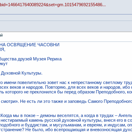
?fbid=1466417640089224&set=gm.1015479692155486...
ИЙ
А НА ОСВЯЩЕНИЕ ЧАСОВНИ
Я,
бщества друзей Музея Рериха
икут
 Духовной Культуры.
 имени повелительно зо­вет нас к непрестанному светлому труд
сех веков и народов. Повторяю, для всех веков и народов, ибо 
ель которого не преклонился бы перед об­разом Преподобного, ко
смотри». Не есть ли это также и заповедь Самого Преподобного
Когда мы в покое – де­моны веселятся, а когда в трудах – Анг
 нестираемый камень русской духовной культуры, внеся его в с
одобного и буддистам, и мусульманам, и евреям, и индусам, ог
отстранение? Не было, ибо всепрощающая и вневозносящая духо