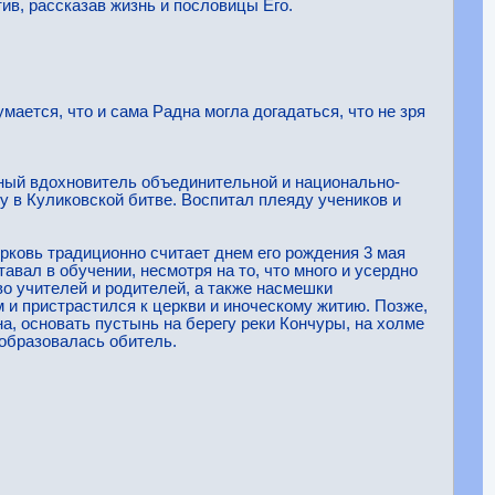
тив, рассказав жизнь и пословицы Его.
ается, что и сама Радна могла догадаться, что не зря
ный вдохновитель объединительной и национально-
ду в Куликовской битве. Воспитал плеяду учеников и
рковь традиционно считает днем его рождения 3 мая
авал в обучении, несмотря на то, что много и усердно
во учителей и родителей, а также насмешки
 и пристрастился к церкви и иноческому житию. Позже,
, основать пустынь на берегу реки Кончуры, на холме
 образовалась обитель.