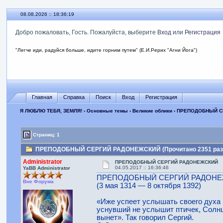
08.08.2026 :: 18:36:20
Добро пожаловать, Гость. Пожалуйста, выберите
Вход
или
Регистрация
"Легче иди, радуйся больше, идите горним путем" (Е.И.Рерих "Агни Йога")
Главная
Справка
Поиск
Вход
Регистрация
Я ЛЮБЛЮ ТЕБЯ, ЗЕМЛЯ!
›
Основные темы
›
Великие облики
› ПРЕПОДОБНЫЙ С
Страниц: 1
ПРЕПОДОБНЫЙ СЕРГИЙ РАДОНЕЖСКИЙ (Прочитано 2351 раз
Administrator
ПРЕПОДОБНЫЙ СЕРГИЙ РАДОНЕЖСКИЙ
04.05.2017 :: 16:36:46
YaBB Administrator
ПРЕПОДОБНЫЙ СЕРГИЙ РАДОН
Вне Форума
(3 мая 1314 — 8 октября 1392)
«Иже успеет услышать своего духа 
уснувший не услышит птичек, Солнц
вынет». Так говорил Сергий.