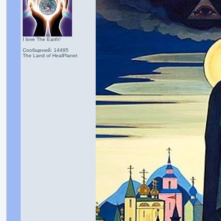
I love The Earth!
Сообщений: 14495
The Land of HealPlanet