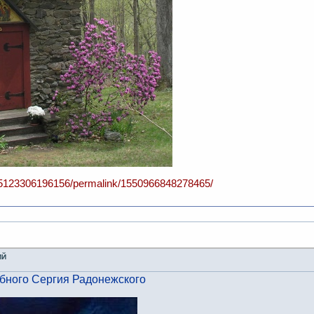
05123306196156/permalink/1550966848278465/
ИЙ
бного Сергия Радонежского