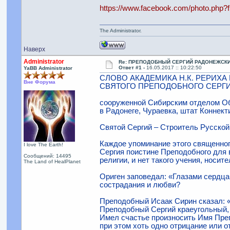
https://www.facebook.com/photo.php
The Administrator.
Наверх
Administrator
Re: ПРЕПОДОБНЫЙ СЕРГИЙ РАДОНЕЖСК
Ответ #1 -
16.05.2017 :: 10:22:50
YaBB Administrator
СЛОВО АКАДЕМИКА Н.К. РЕРИХ
Вне Форума
СВЯТОГО ПРЕПОДОБНОГО СЕРГИ
сооруженной Сибирским отделом О
в Радонеге, Чураевка, штат Коннект
Святой Сергий – Строитель Русской
Каждое упоминание этого священного
I love The Earth!
Сергия поистине Преподобного для в
Сообщений: 14495
религии, и нет такого учения, носит
The Land of HealPlanet
Ориген заповедал: «Глазами сердца 
сострадания и любви?
Преподобный Исаак Сирин сказал: «
Преподобный Сергий краеуголь­ный,
Имел счастье произносить Имя Преп
при этом хоть одно отрицание или 