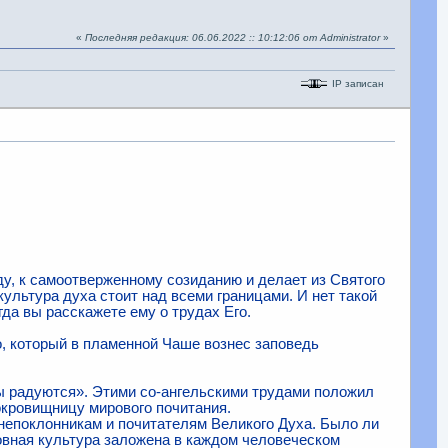
«
Последняя редакция: 06.06.2022 :: 10:12:06 от Administrator
»
IP записан
у, к самоотверженному со­зиданию и делает из Святого
культура духа стоит над всеми границами. И нет такой
гда вы расскажете ему о трудах Его.
, который в пламенной Ча­ше вознес заповедь
елы радуются». Этими со-ангельскими трудами положил
окровищницу мирового почитания.
непоклонникам и почитате­лям Великого Духа. Было ли
в­ная культура заложена в каждом человеческом