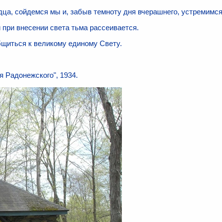
дца, сойдемся мы и, забыв темноту дня вчерашнего, устремимся
 и при внесении света тьма рассеивается.
иться к великому еди­ному Свету.
я Радонежского", 1934.