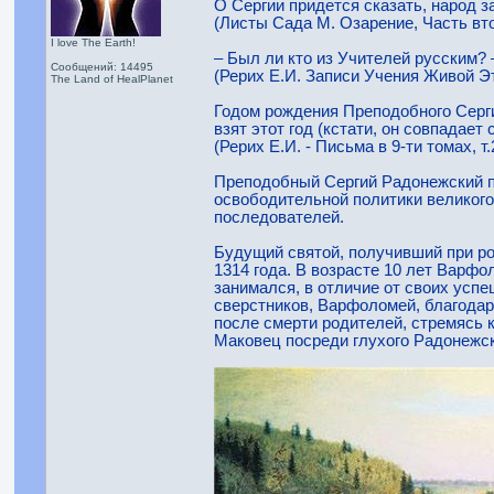
О Сергии придется сказать, народ з
(Листы Сада М. Озарение, Часть втор
I love The Earth!
– Был ли кто из Учителей русским?
Сообщений: 14495
(Рерих Е.И. Записи Учения Живой Эт
The Land of HealPlanet
Годом рождения Преподобного Сергия
взят этот год (кстати, он совпадае
(Рерих Е.И. - Письма в 9-ти томах, т.2
Преподобный Сергий Радонежский п
освободительной политики великого 
последователей.
Будущий святой, получивший при ро
1314 года. В возрасте 10 лет Варфо
занимался, в отличие от своих успе
сверстников, Варфоломей, благодар
после смерти родителей, стремясь 
Маковец посреди глухого Радонежско