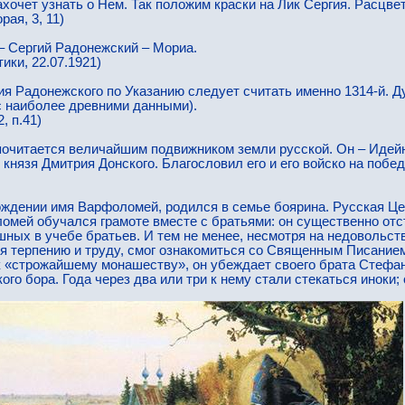
ахочет узнать о Нем. Так положим краски на Лик Сергия. Расцве
ая, 3, 11)
 – Сергий Радонежский – Мориа.
ики, 22.07.1921)
 Радонежского по Указанию следует считать именно 1314-й. Дум
т с наиболее древними данными).
, п.41)
очитается величайшим подвижником земли русской. Он – Идей
князя Дмитрия Донского. Благословил его и его войско на побе
ждении имя Варфоломей, родился в семье боярина. Русская Це
ломей обучался грамоте вместе с братьями: он существенно отст
шных в учебе братьев. И тем не менее, несмотря на недовольст
я терпению и труду, смог ознакомиться со Священным Писанием
к «строжайшему монашеству», он убеждает своего брата Стефана
го бора. Года через два или три к нему стали стекаться иноки;