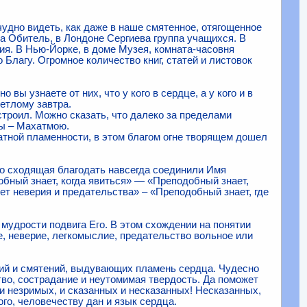
удно видеть, как даже в наше смятенное, отягощенное
а Обитель, в Лондоне Сергиева группа учащихся. В
ия. В Нью-Йорке, в доме Музея, комната-часовня
Благу. Огромное ко­личество книг, статей и листовок
вы узнаете от них, что у кого в сердце, а у кого и в
етло­му завтра.
строил. Можно сказать, что далеко за пределами
ы – Ма­хатмою.
ной пламенности, в этом благом огне творящем дошел
о сходящая благодать на­всегда соединили Имя
обный знает, когда явиться» — «Преподобный знает,
нет неверия и предательства» – «Преподобный знает, где
 мудрости подвига Его. В этом схождении на понятии
, неверие, легкомыслие, предательство вольное или
ний и смятений, выдувающих пламень сердца. Чудесно
тво, сострадание и неутомимая твердость. Да поможет
и незримых, и сказанных и несказанных! Несказанных,
го, человечеству дан и язык сердца.