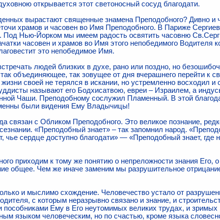
 духовною открывается этот светоносный сосуд благодати.
жденных вырастают свя­щенные знамена Преподобного? Дивно и ч
­точи храмов и часовен во Имя Преподобного. В Париже Сергиев
. Под Нью-Йорком мы имеем радость освя­тить часовню Св.Серг
чатки часовен и хра­мов во Имя этого непобедимого Водителя ко 
лаговестит это непобедимое Имя.
стречать людей близких в духе, рано или поздно, но безошибочно 
так объединяющее, так зовущее от дня вчерашнего перейти к св
жизни своей не терялся в искании, но устремленно восходил и 
уддисты называют его Бодхисатвою, евреи – Израилем, а индус
ной Чаши. Преподобному сослужил Пламенный. В этой благодат
а­менны были видения Ему Владычицы!
 связан с Обликом Пре­подобного. Это великое познание, редк
сезна­нии. «Преподобный знает» – так запомнил народ. «Препод
, чье сердце доступно благодати» — «Препо­добный знает, где 
ого приходим к тому же понятию о непреложности знания Его, о
­ние общее. Чем же иначе заменим мы разрушительное отрицание
только и мыслимо схожде­ние. Человечество устало от разруше
ди­теля, с которым неразрывно связано и знание, и строительс
 пособниками Ему в Его неутомимых вели­ких трудах, и зримых 
ым языком че­ловеческим, но по счастью, кроме языка словесно