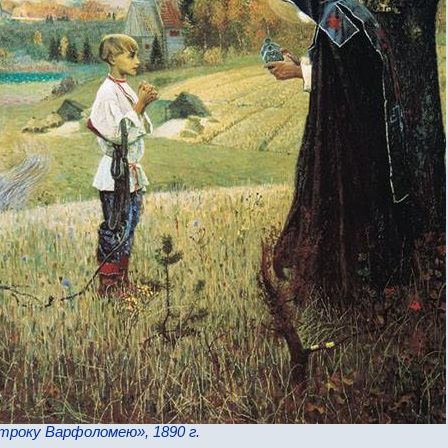
троку Варфоломею», 1890 г.