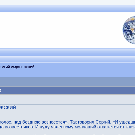
ЕРГИЙ РАДОНЕЖСКИЙ
)
ЕЖСКИЙ
голос, над бездною вознесется». Так говорил Сергий. «И ушедш
а возвестников. И чуду явленному молчащий откажется от глаза