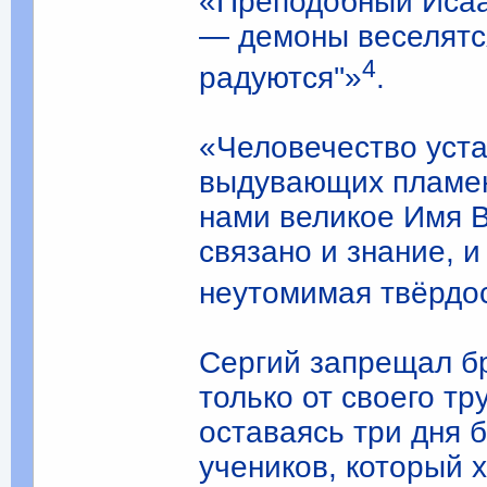
«Преподобный Исаак
— демоны веселятся
4
радуются''»
.
«Человечество уста
выдувающих пламен
нами великое Имя В
связано и знание, и
неутомимая твёрдо
Сергий запрещал бр
только от своего тр
оставаясь три дня 
учеников, который х