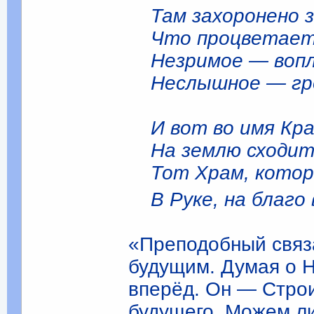
Там захоронено з
Что процветает, 
Незримое — вопл
Неслышное — гро
И вот во имя Кр
На землю сходит 
Тот Храм, котор
В Руке, на благо 
«Преподобный связа
будущим. Думая о Н
вперёд. Он — Строи
будущего. Можем л