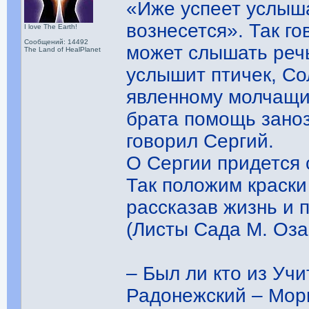
«Иже успеет услыша
вознесется». Так г
I love The Earth!
Сообщений: 14492
может слышать речь
The Land of HealPlanet
услышит птичек, Со
явленному молчащий
брата помощь заноз
говорил Сергий.
О Сергии придется с
Так положим краски
рассказав жизнь и 
(Листы Сада М. Озар
– Был ли кто из Уч
Радонежский – Мор