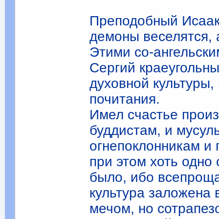
Преподобный Исаак 
де­моны веселятся, 
Этими со-ангельск
Сергий краеуголь­н
духовной культуры,
почитания.
Имел счастье прои
буддистам, и мусул
огнепоклонникам и 
при этом хоть одно
было, ибо всепрощ
культура заложена 
ме­чом, но сотрапе