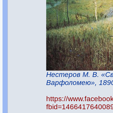
Нестеров М. В. «С
Варфоломею», 1890
https://www.faceboo
fbid=146641764008