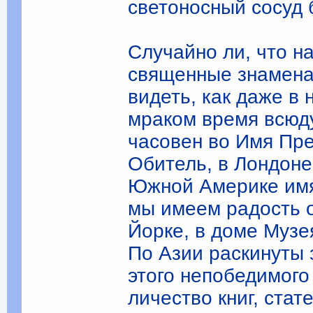
светоносный сосуд 
Случайно ли, что н
свя­щенные знамена
видеть, как даже в
мраком время всюду
часовен во Имя Пр
Обитель, в Лондоне
Южной Амери­ке им
мы имеем радость о
Йорке, в доме Музе
По Азии раскинуты 
этого непобедимого
личество книг, ста