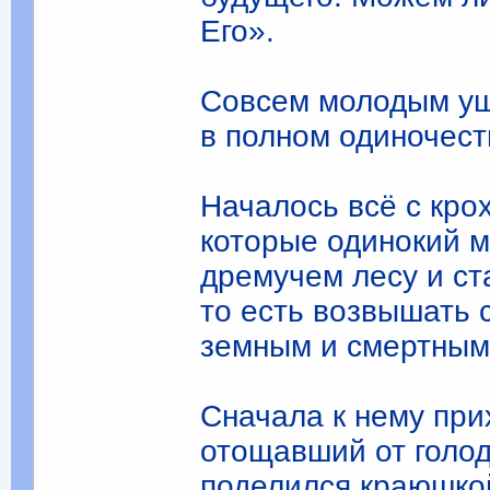
Его».
Совсем молодым ушё
в полном одиночест
Началось всё с кро
которые одинокий 
дремучем лесу и ста
то есть возвышать 
земным и смертным
Сначала к нему при
отощавший от голод
поделился краюшкой