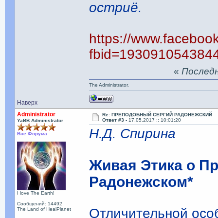
остриё.
https://www.faceboo
fbid=193091054384
«
Последня
The Administrator.
Наверх
Administrator
Re: ПРЕПОДОБНЫЙ СЕРГИЙ РАДОНЕЖСКИЙ
Ответ #3 -
17.05.2017 :: 10:01:20
YaBB Administrator
Н.Д. Спирина
Вне Форума
Живая Этика о П
Радонежском*
I love The Earth!
Сообщений: 14492
Отличительной особ
The Land of HealPlanet