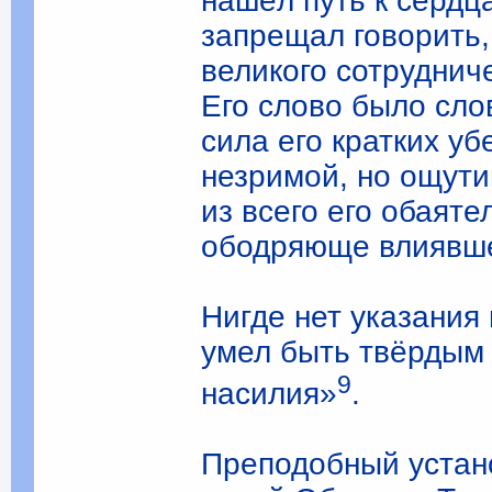
нашёл путь к сердца
запрещал говорить
великого сотрудниче
Его слово было сло
сила его кратких у
незримой, но ощути
из всего его обаят
ободряюще влиявшег
Нигде нет указания
умел быть твёрдым 
9
насилия»
.
Преподобный устан