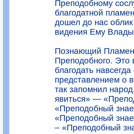
Преподобному сосл
благодатной пламен
дошел до нас облик
видения Ему Влады
Познающий Пламень
Пре­подобного. Это
благодать на­всегд
представлением о в
так запомнил народ
явиться» — «Препод
«Преподобный знает
«Препо­добный знае
– «Преподобный зна