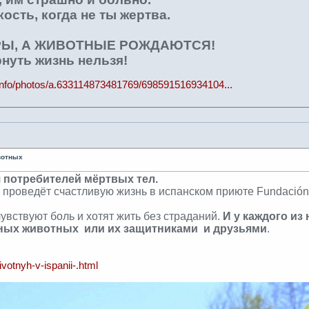
ость, когда не ты жертва.
Ы, А ЖИВОТНЫЕ РОЖДАЮТСЯ!
нуть жизнь нельзя!
info/photos/a.633114873481769/698591516934104...
ивотных
я потребителей мёртвых тел.
 проведёт счастливую жизнь в испанском приюте Fundación 
увствуют боль и хотят жить без страданий.
И у каждого из
тных животных или их защитниками и друзьями
.
ivotnyh-v-ispanii-.html