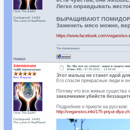
Легко оправдывать жесток
I love The Earth!
Сообщений: 14492
ВЫРАЩИВАЮТ ПОМИДОР
The Land of HealPlanet
Заменить мясо можно, вер
https://www.facebook.com/veganstvo.
The Administrator.
Наверх
Administrator
Re: Мы все их голоса! - марш в защиту ж
Ответ #31 -
07.05.2021 :: 12:04:40
YaBB Administrator
Этот малыш не станет едой дл
Вне Форума
Его спасли прекрасные люди и он
Потому что все живые существа ч
заказчиками убийств беззащи
Подробнее о приюте на русском:
http://veganstvo.info/175-priyut-dlya-zh
I love The Earth!
Сообщений: 14492
The Land of HealPlanet