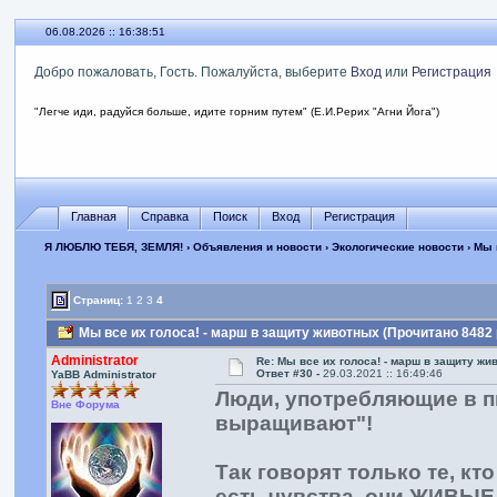
06.08.2026 :: 16:38:52
Добро пожаловать, Гость. Пожалуйста, выберите
Вход
или
Регистрация
"Легче иди, радуйся больше, идите горним путем" (Е.И.Рерих "Агни Йога")
Главная
Справка
Поиск
Вход
Регистрация
Я ЛЮБЛЮ ТЕБЯ, ЗЕМЛЯ!
›
Объявления и новости
›
Экологические новости
› Мы 
Страниц:
1
2
3
4
Мы все их голоса! - марш в защиту животных (Прочитано 8482 
Administrator
Re: Мы все их голоса! - марш в защиту ж
Ответ #30 -
29.03.2021 :: 16:49:46
YaBB Administrator
Люди, употребляющие в пи
Вне Форума
выращивают"!
Так говорят только те, кт
есть чувства, они ЖИВЫЕ,