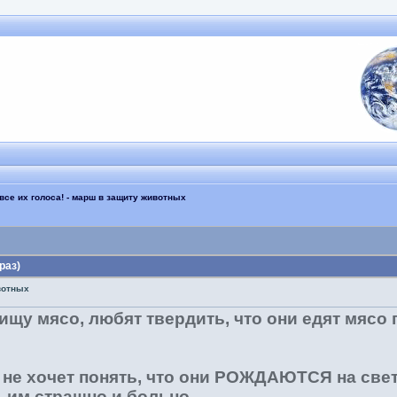
все их голоса! - марш в защиту животных
раз)
ивотных
щу мясо, любят твердить, что они едят мясо 
о не хочет понять, что они РОЖДАЮТСЯ на свет,
 им страшно и больно.