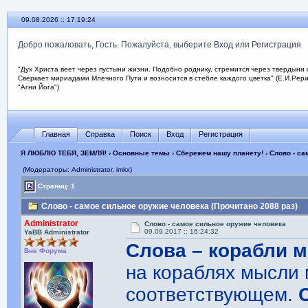
09.08.2026 :: 17:19:25
Добро пожаловать, Гость. Пожалуйста, выберите
Вход
или
Регистрация
"Дух Христа веет через пустыни жизни. Подобно роднику, стремится через твердыни 
Сверкает мириадами Млечного Пути и возносится в стебле каждого цветка" (Е.И.Рер
"Агни Йога")
Главная
Справка
Поиск
Вход
Регистрация
Я ЛЮБЛЮ ТЕБЯ, ЗЕМЛЯ!
›
Основные темы
›
Сбережем нашу планету!
› Слово - с
(Модераторы: Administrator, imkx)
Страниц: 1
Слово - самое сильное оружие человека (Прочитано 2088 раз)
Administrator
Слово - самое сильное оружие человека
09.09.2017 :: 16:24:32
YaBB Administrator
Слова – корабли 
Вне Форума
на кораблях мысли 
соответствующем.