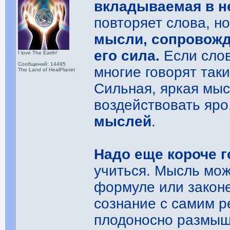
вкладываемая в не
повторяет слова, н
мысли, сопровожд
его сила.
Если слов
I love The Earth!
Сообщений: 14495
многие говорят так
The Land of HealPlanet
Сильная, яркая мыс
воздействовать яро
мыслей
.
Надо еще короче 
учиться. Мысль мож
формуле или законе
сознание с самим р
плодоносно размыш