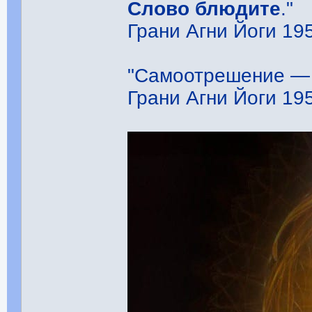
Слово блюдите
."
Грани Агни Йоги 195
"Самоотрешение — 
Грани Агни Йоги 195