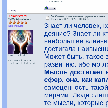
The Administrator.
Наверх
Administrator
Re: Слово - самое сильное оружие человека
Ответ #4 -
10.11.2022 :: 09:46:32
YaBB Administrator
Знает ли человек, 
Вне Форума
деяние? Знает ли кт
наибольшее влияние
достигала наивысши
Может быть, такое 
I love The Earth!
Сообщений: 14495
развитию, ибо могл
The Land of HealPlanet
Мысль достигает 
сфер, она, как кап
самоценность тако
мерами. Люди слиш
те мысли, которые 