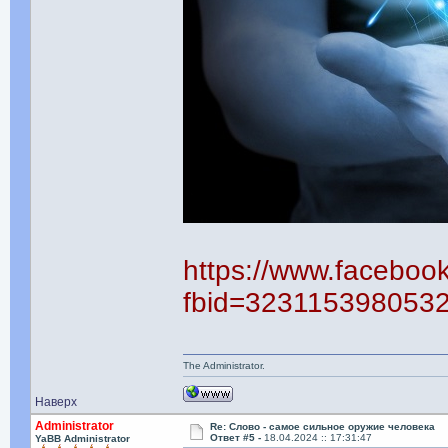
https://www.faceboo
fbid=323115398053
The Administrator.
Наверх
Administrator
Re: Слово - самое сильное оружие человека
Ответ #5 -
18.04.2024 :: 17:31:47
YaBB Administrator