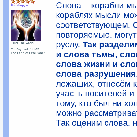
Слова – корабли мы
Вне Форума
кораблях мысли мож
соответствующем. С
повторяемые, могу
руслу.
Так раздели
I love The Earth!
Сообщений: 14495
и слова тьмы, сло
The Land of HealPlanet
слова жизни и сло
слова разрушения
лежащих, отнесём к
участь носителей и
тому, кто был ни хо
можно рассматриват
Так оценим слова, 