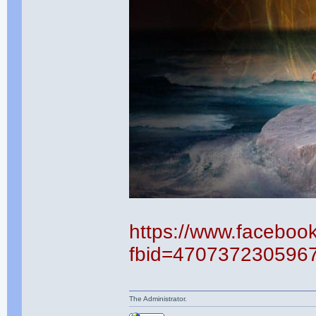
https://www.faceboo
fbid=470737230596
The Administrator.