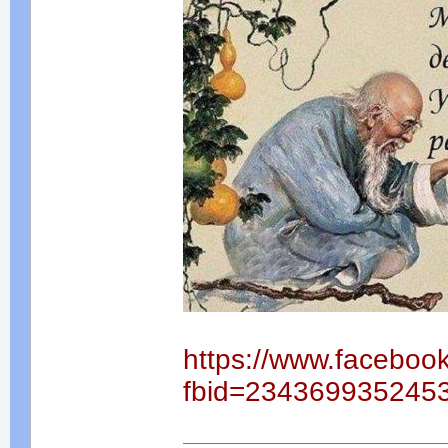
https://www.faceboo
fbid=234369935245