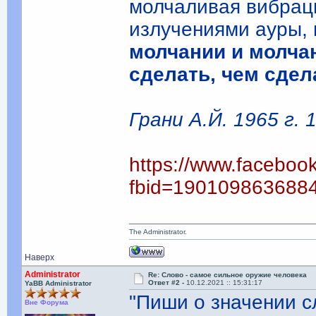
молчаливая вибрац
излучениями ауры, 
молчании и молча
сделать, чем сдел
Грани А.Й. 1965 г. 1
https://www.faceboo
fbid=190109863688
The Administrator.
Наверх
Administrator
Re: Слово - самое сильное оружие человека
Ответ #2 -
10.12.2021 :: 15:31:17
YaBB Administrator
"Пиши о значении 
Вне Форума