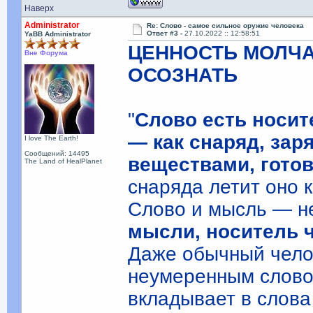
Наверх
Administrator
Re: Слово - самое сильное оружие человека
Ответ #3 -
27.10.2022 :: 12:58:51
YaBB Administrator
ЦЕННОСТЬ МОЛЧ
Вне Форума
ОСОЗНАТЬ
"
Слово есть носит
— как снаряд, за
I love The Earth!
Сообщений: 14495
веществами, гото
The Land of HealPlanet
снаряда летит оно 
Слово и мысль — н
мысли, носитель ч
Даже обычный чело
неумеренным слово
вкладывает в слова 