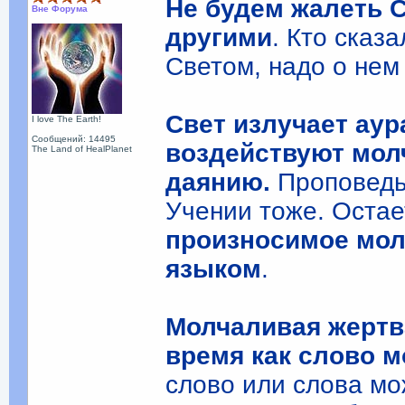
Не будем жалеть 
Вне Форума
другими
. Кто сказ
Светом, надо о нем
Свет излучает аур
I love The Earth!
Сообщений: 14495
воздействуют мол
The Land of HealPlanet
даянию.
Проповедь
Учении тоже. Остае
произносимое мол
языком
.
Молчаливая жертва
время как слово м
слово или слова мо