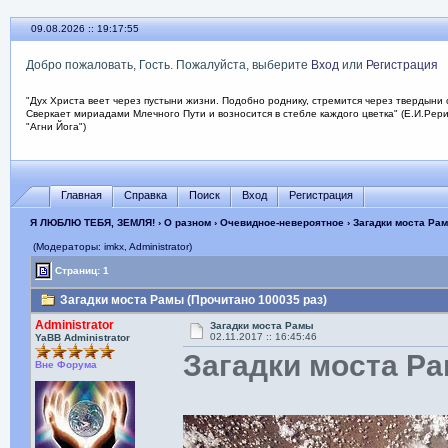
09.08.2026 :: 19:17:57
Добро пожаловать, Гость. Пожалуйста, выберите
Вход
или
Регистрация
"Дух Христа веет через пустыни жизни. Подобно роднику, стремится через твердыни 
Сверкает мириадами Млечного Пути и возносится в стебле каждого цветка" (Е.И.Рер
"Агни Йога")
Главная
Справка
Поиск
Вход
Регистрация
Я ЛЮБЛЮ ТЕБЯ, ЗЕМЛЯ!
›
О разном
›
Очевидное-невероятное
› Загадки моста Ра
(Модераторы: imkx, Administrator)
Страниц: 1
Загадки моста Рамы (Прочитано 100035 раз)
Administrator
Загадки моста Рамы
02.11.2017 :: 16:45:46
YaBB Administrator
Загадки моста Р
Вне Форума