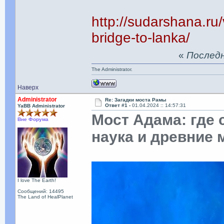
http://sudarshana.ru
bridge-to-lanka/
«
Последня
The Administrator.
Наверх
Administrator
Re: Загадки моста Рамы
Ответ #1 -
01.04.2024 :: 14:57:31
YaBB Administrator
Мост Адама: где
Вне Форума
наука и древние
I love The Earth!
Сообщений: 14495
The Land of HealPlanet