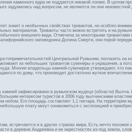
еления каменного ядра не поддается никакой логике. В целом п
ьез задумались над вопросом, не являются ли они неизвестной
лет знают о необычных свойствах тровантов, но особого внима
льных материалов. Трованты часто можно встретить и на румын
необычного внешнего вида. Отмечена за некоторыми тровантами
лифорнийского заповедника Долина Смерти, они порой передви
х достопримечательностей Центральной Румынии, поглазеть на к
вливают из небольших тровантов сувениры и украшения, а потом
 чуда. Многие владельцы камней-сувениров утверждают, что пам
щаются по дому, что производит достаточно жуткое впечатлени
 камней зафиксировано в румынском жудеце (области) Вылча. 
с большим интересом туристов в 2006 году вылчинскими властя
ым небом. Его площадь составляет 1,1 гектара. На территории
 небольшую плату могут ознакомиться с экспозицией и приобре
м, встречаются и в других странах мира. Есть нечто похожее и 
асти в деревне Андреевка и ее окрестностях из-под земли, сло