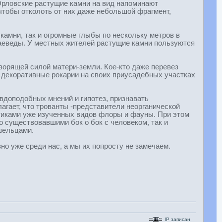
 Орловские растущие камни на вид напоминают
 чтобы отколоть от них даже небольшой фрагмент,
камни, так и огромные глыбы по нескольку метров в
раеведы. У местных жителей растущие камни пользуются
ворящей силой матери-земли. Кое-кто даже перевез
й декоративные рокарии на своих приусадебных участках
вдоподобных мнений и гипотез, признавать
агает, что трованты -представители неорганической
стиками уже изученных видов флоры и фауны. При этом
 существовавшими бок о бок с человеком, так и
шельцами.
о уже среди нас, а мы их попросту не замечаем.
IP записан