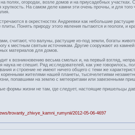
на полях, огородах, возле домов и на приусадебных участках.
 хрупкость. На самом деле камни эти очень прочны, и для того
лия.
стречаются в окрестностях Андреевки как небольшие растущие 
плиты. Понять природу этого явления пытаются и геологи, и к
ми, считают, что валуны, растущие из-под земли, богаты живот
рогу к местным святым источникам. Другие сооружают из камне
чных материалов для домов.
дит к возникновению весьма смелых и, на первый взгляд, непра
наука не спешит. Ряд исследователей, как уже говорилось, пол
ания и строение не имеют ничего общего с теми же характери
к коренными жителями нашей планеты, тысячелетиями незаметно
зни, попавшими на землю с метеоритами или завезенными при
ые формы жизни не там, где следует, настоящие пришельцы давн
/news/trovanty_zhivye_kamni_rumynii/2012-05-06-4697