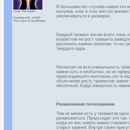
В большинстве случаев камни эти и
валунов, коих в этих местах множес
I love The Earth!
увеличиваться в размерах.
Сообщений: 14492
The Land of HealPlanet
Каждый тровант весом всего лишь н
возрастом же рост трованта замедл
распилить камень пополам, то на с
твердого ядра.
Несмотря на всю уникальность тров
камни хоть и необычны, но их приро
происходившего миллионы лет в нед
объяснение росту тровантов: камн
оболочкой. Когда поверхность намок
Размножение почкованием
Тем не менее есть у тровантов одна
размножаться. Происходит это так: 
когда же вес нового камня становит
старых камней. Внутри также присут