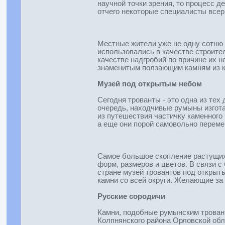
научной точки зрения, то процесс д
отчего некоторые специалисты всер
Местные жители уже не одну сотню 
использовались в качестве строите
качестве надгробий по причине их 
знаменитым ползающим камням из ка
Музей под открытым небом
Сегодня трованты - это одна из те
очередь, находчивые румыны изгота
из путешествия частичку каменного
а еще они порой самовольно переме
Самое большое скопление растущих
форм, размеров и цветов. В связи 
стране музей тровантов под открыт
камни со всей округи. Желающие за
Русские сородичи
Камни, подобные румынским трованта
Колпнянского района Орловской обл