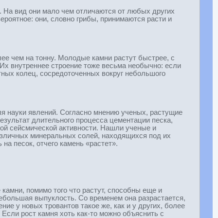
 На вид они мало чем отличаются от любых других
ероятное: они, словно грибы, принимаются расти и
ее чем на тонну. Молодые камни растут быстрее, с
 Их внутреннее строение тоже весьма необычно: если
стных колец, сосредоточенных вокруг небольшого
ля науки явлений. Согласно мнению ученых, растущие
результат длительного процесса цементации песка,
ной сейсмической активности. Нашли ученые и
азличных минеральных солей, находящихся под их
на песок, отчего камень «растет».
 камни, помимо того что растут, способны еще и
 небольшая выпуклость. Со временем она разрастается,
ие у новых тровантов такое же, как и у других, более
 Если рост камня хоть как-то можно объяснить с