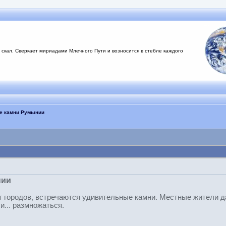
 скал. Сверкает мириадами Млечного Пути и возносится в стебле каждого
ые камни Румынии
нии
от городов, встречаются удивительные камни. Местные жители д
и... размножаться.