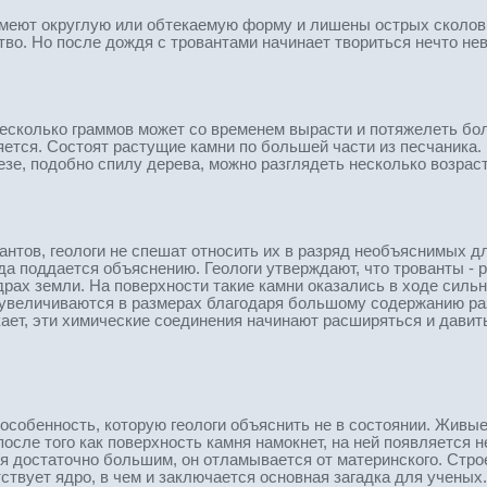
меют округлую или обтекаемую форму и лишены острых сколов.
тво. Но после дождя с тровантами начинает твориться нечто нев
есколько граммов может со временем вырасти и потяжелеть бол
яется. Состоят растущие камни по большей части из песчаника.
резе, подобно спилу дерева, можно разглядеть несколько возра
антов, геологи не спешат относить их в разряд необъяснимых д
да поддается объяснению. Геологи утверждают, что трованты - 
рах земли. На поверхности такие камни оказались в ходе силь
и увеличиваются в размерах благодаря большому содержанию р
ает, эти химические соединения начинают расширяться и давить 
 особенность, которую геологи объяснить не в состоянии. Живые
после того как поверхность камня намокнет, на ней появляется
ся достаточно большим, он отламывается от материнского. Строен
ствует ядро, в чем и заключается основная загадка для ученых.