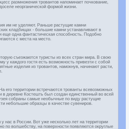
роцесс размножения тровантов напоминает почкование,
 доселе неорганической формой жизни.
ния им не уделяют. Раньше растущие камни
ских кладбищах - большие камни устанавливают в
 и еще одна фантастическая способность. Подобно
гаются с места на место.
оторую съезжаются туристы из всех стран мира. В свою
у у каждого гостя есть возможность привезти с собой
ятные изделия из тровантов, намокнув, начинают расти,
е.
На его территории встречаются трованты всевозможных
ми в деревне Костешть был создан единственный во всей
 музея собраны самые необычные по виду растущие
сти небольшие образцы в качестве сувениров.
у нас в России. Вот уже несколько лет на территории
вно по волшебству, на поверхности появляются округлые