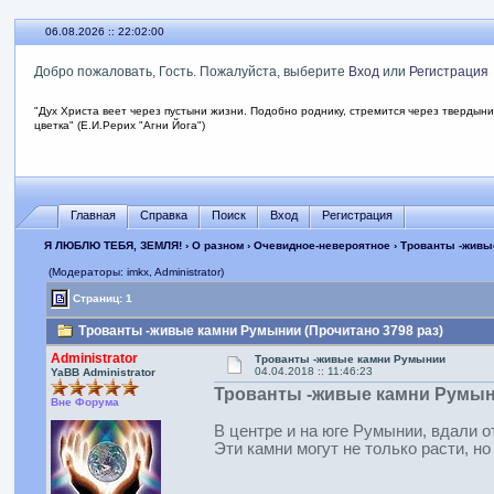
06.08.2026 :: 22:02:00
Добро пожаловать, Гость. Пожалуйста, выберите
Вход
или
Регистрация
"Дух Христа веет через пустыни жизни. Подобно роднику, стремится через твердыни
цветка" (Е.И.Рерих "Агни Йога")
Главная
Справка
Поиск
Вход
Регистрация
Я ЛЮБЛЮ ТЕБЯ, ЗЕМЛЯ!
›
О разном
›
Очевидное-невероятное
› Трованты -жив
(Модераторы: imkx, Administrator)
Страниц: 1
Трованты -живые камни Румынии (Прочитано 3798 раз)
Administrator
Трованты -живые камни Румынии
04.04.2018 :: 11:46:23
YaBB Administrator
Трованты -живые камни Румы
Вне Форума
В центре и на юге Румынии, вдали 
Эти камни могут не только расти, но 