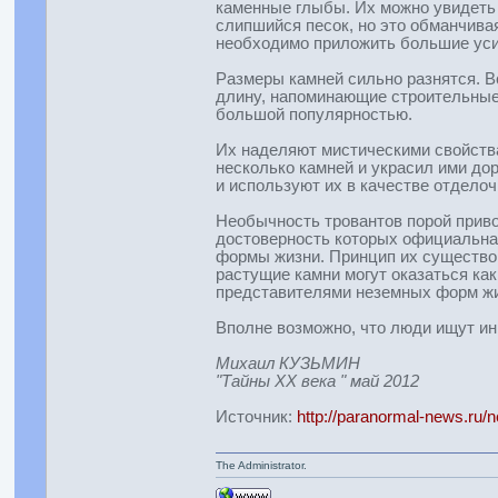
каменные глыбы. Их можно увидеть 
слипшийся песок, но это обманчивая
необходимо приложить большие уси
Размеры камней сильно разнятся. В
длину, напоминающие строительные 
большой популярностью.
Их наделяют мистическими свойства
несколько камней и украсил ими до
и используют их в качестве отдело
Необычность тровантов порой приво
достоверность которых официальная 
формы жизни. Принцип их существов
растущие камни могут оказаться ка
представителями неземных форм жи
Вполне возможно, что люди ищут ин
Михаил КУЗЬМИН
"Тайны ХХ века " май 2012
Источник:
http://paranormal-news.ru
The Administrator.