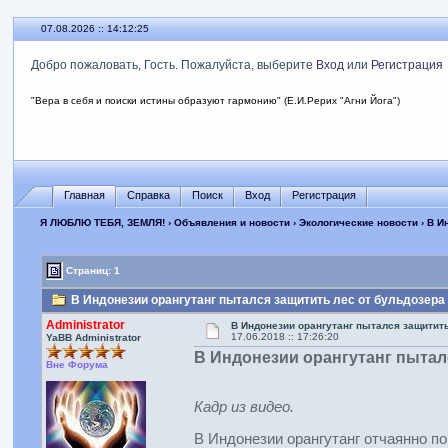
07.08.2026 :: 14:12:25
Добро пожаловать, Гость. Пожалуйста, выберите
Вход
или
Регистрация
"Вера в себя и поиски истины образуют гармонию" (Е.И.Рерих "Агни Йога")
Главная
Справка
Поиск
Вход
Регистрация
Я ЛЮБЛЮ ТЕБЯ, ЗЕМЛЯ!
›
Объявления и новости
›
Экологические новости
› В И
Страниц: 1
В Индонезии орангутанг пытался защитить лес от бульдозера 
Administrator
В Индонезии орангутанг пытался защитить
17.06.2018 :: 17:26:20
YaBB Administrator
В Индонезии орангутанг пытал
Вне Форума
Кадр из видео.
В Индонезии орангутанг отчаянно п