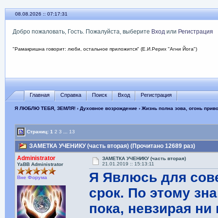
08.08.2026 :: 07:17:32
Добро пожаловать, Гость. Пожалуйста, выберите
Вход
или
Регистрация
"Рамакришна говорит: люби, остальное приложится" (Е.И.Рерих "Агни Йога")
Главная
Справка
Поиск
Вход
Регистрация
Я ЛЮБЛЮ ТЕБЯ, ЗЕМЛЯ!
›
Духовное возрождение
›
Жизнь полна зова, огонь прив
Страниц:
1
2
3
...
13
ЗАМЕТКА УЧЕНИКУ (часть вторая) (Прочитано 12689 раз)
Administrator
ЗАМЕТКА УЧЕНИКУ (часть вторая)
21.01.2019 :: 15:13:11
YaBB Administrator
Я Явлюсь для сов
Вне Форума
срок. По этому зн
пока, невзирая ни