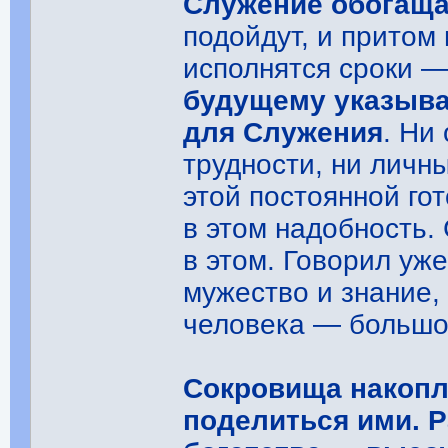
Служение обогаща
подойдут, и притом
исполнятся сроки 
будущему указывае
для Служения
. Ни
трудности, ни личн
этой постоянной гот
в этом надобность.
в этом. Говорил уж
мужество и знание,
человека ― большо
Сокровища накоп
поделиться ими. 