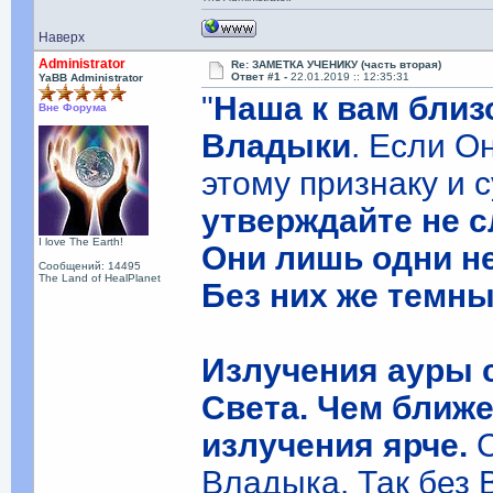
Наверх
Administrator
Re: ЗАМЕТКА УЧЕНИКУ (часть вторая)
Ответ #1 -
22.01.2019 :: 12:35:31
YaBB Administrator
"
Наша к вам близ
Вне Форума
Владыки
. Если О
этому признаку и 
утверждайте не с
I love The Earth!
Они лишь одни не
Сообщений: 14495
The Land of HealPlanet
Без них же темн
Излучения ауры 
Света. Чем ближе
излучения ярче.
Владыка. Так без 