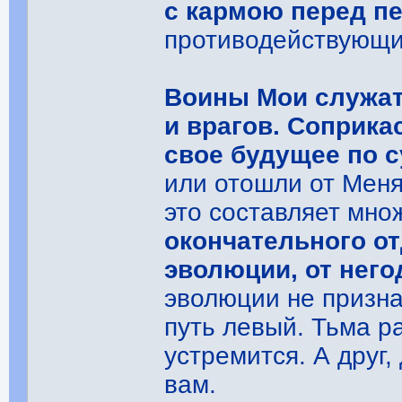
с кармою перед п
противодействующи
Воины Мои служат 
и врагов. Соприка
свое будущее по с
или отошли от Меня
это составляет мно
окончательного о
эволюции, от нег
эволюции не признаю
путь левый. Тьма р
устремится. А друг,
вам.