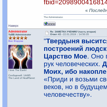
fbid=209890041681
«
Последня
The Administrator.
Наверх
Administrator
Re: ЗАМЕТКА УЧЕНИКУ (часть вторая)
Ответ #2 -
22.01.2019 :: 14:50:35
YaBB Administrator
"
Твердыня выситс
Вне Форума
построений людски
Царство Мое
. Оно
рук человеческих.
Д
Моих, ибо накопле
I love The Earth!
Сообщений: 14495
«Приди и возьми св
The Land of HealPlanet
веков, но в будуще
человечеству».