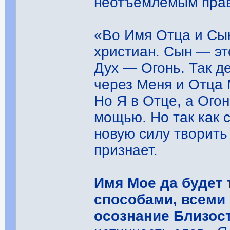
неотъемлемым пра
«Во Имя Отца и Сы
христиан. Сын ― эт
Дух ― Огонь. Так д
через Меня и Отца 
Но Я в Отце, а Ого
мощью. Но так как 
новую силу творить
признает.
Имя Мое да будет
способами, всеми
осознание Близос