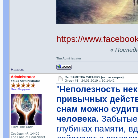
https://www.facebo
«
Последня
The Administrator.
Наверх
Administrator
Re: ЗАМЕТКА УЧЕНИКУ (часть вторая)
Ответ #3 -
24.01.2019 :: 10:14:42
YaBB Administrator
"
Неполезность не
Вне Форума
привычных действи
снам можно судит
человека.
Забытые 
глубинах памяти, вд
I love The Earth!
Сообщений: 14495
The Land of HealPlanet