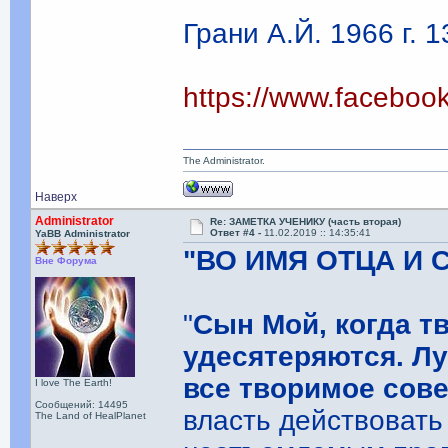
Грани А.Й. 1966 г. 1
https://www.facebo
The Administrator.
Наверх
Administrator
Re: ЗАМЕТКА УЧЕНИКУ (часть вторая)
Ответ #4 -
11.02.2019 :: 14:35:41
YaBB Administrator
"ВО ИМЯ ОТЦА И 
Вне Форума
"
Сын Мой, когда т
удесятеряются. Лу
все творимое сов
I love The Earth!
Сообщений: 14495
власть действоват
The Land of HealPlanet