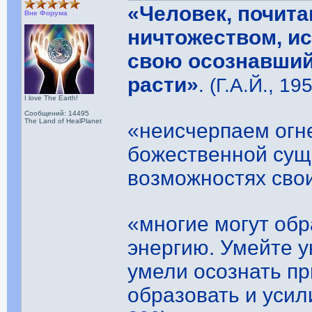
«Человек, почит
Вне Форума
ничтожеством, ис
свою осознавший 
расти»
. (Г.А.Й., 19
I love The Earth!
Сообщений: 14495
The Land of HealPlanet
«неисчерпаем огн
божественной сущ
возможностях сво
«многие могут об
энергию. Умейте у
умели осознать пр
образовать и усил