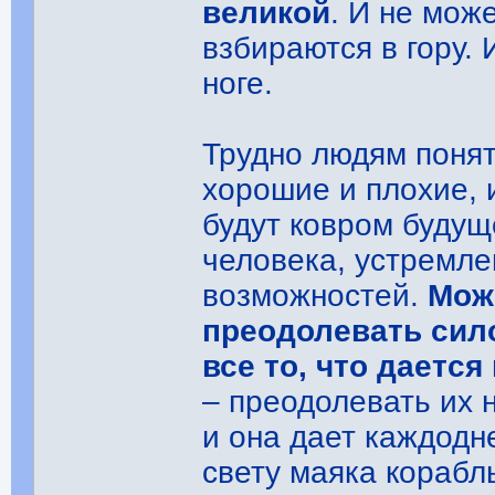
великой
. И не мож
взбираются в гору. 
ноге.
Трудно людям понят
хорошие и плохие, 
будут ковром будуще
человека, устремле
возможностей.
Мож
преодолевать сило
все то, что даетс
– преодолевать их 
и она дает каждодн
свету маяка корабл