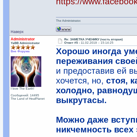
https://www.facebo
The Administrator.
Наверх
Administrator
Re: ЗАМЕТКА УЧЕНИКУ (часть вторая)
Ответ #5 -
11.02.2019 :: 15:14:25
YaBB Administrator
Хорошо иногда ум
Вне Форума
переживания свое
и предоставив ей в
хочется, но,
стоя, 
холодно, равноду
I love The Earth!
Сообщений: 14495
выкрутасы.
The Land of HealPlanet
Можно даже вступи
никчемность всех 