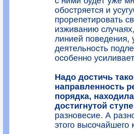
с ними будет уже м
обостряется и усуг
прорепетировать с
изживанию случаях,
линией поведения,
деятельность подле
особенно усиливает
Надо достичь тако
направленность р
порядка, находила
достигнутой ступе
разновесие. А разн
этого высочайшего 