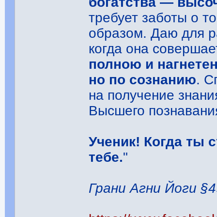
богатства ― высо
требует заботы о т
образом. Даю для р
когда она совершае
полною и нагнетен
но по сознанию
. 
на получение знани
Высшего познавани
Ученик! Когда ты 
тебе.
"
Грани Агни Йоги §4