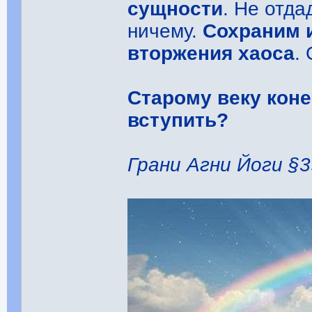
сущности
. Не отд
ничему.
Сохраним 
вторжения хаоса
.
Старому веку коне
вступить?
Грани Агни Йоги §3