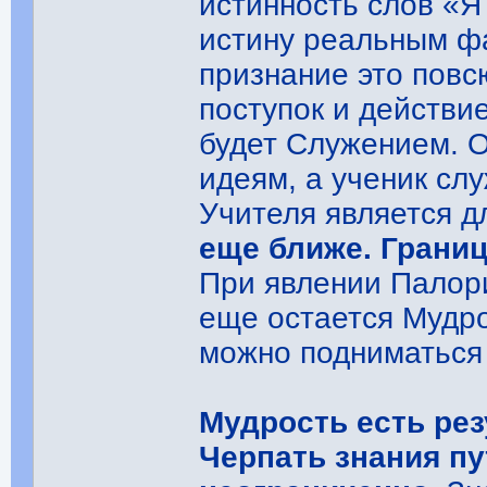
истинность слов «Я 
истину реальным ф
признание это повс
поступок и действи
будет Служением. О
идеям, а ученик сл
Учителя является д
еще ближе. Границ
При явлении Палори
еще остается Мудр
можно подниматься 
Мудрость есть рез
Черпать знания п