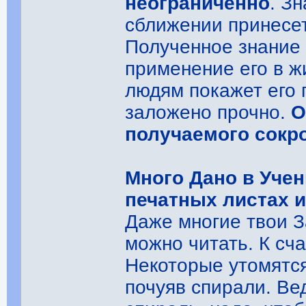
неограниченно
. З
сближении принесе
Полученное знание 
применение его в ж
людям покажет его г
заложено прочно.
О
получаемого сокр
Много Дано в Учен
печатных листах 
Даже многие твои За
можно читать. К сч
Некоторые утомятс
почуяв спирали. Ве