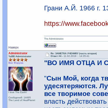
Грани А.Й. 1966 г. 1
https://www.facebo
The Administrator.
Наверх
Administrator
Re: ЗАМЕТКА УЧЕНИКУ (часть вторая)
Ответ #4 -
11.02.2019 :: 14:35:41
YaBB Administrator
"ВО ИМЯ ОТЦА И 
Вне Форума
"
Сын Мой, когда т
удесятеряются. Лу
все творимое сов
I love The Earth!
Сообщений: 14495
власть действоват
The Land of HealPlanet