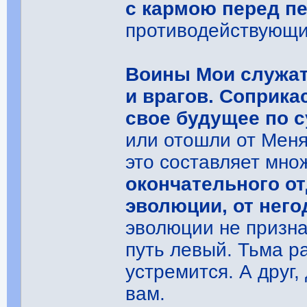
с кармою перед п
противодействующи
Воины Мои служат 
и врагов. Соприка
свое будущее по с
или отошли от Меня
это составляет мно
окончательного о
эволюции, от нег
эволюции не признаю
путь левый. Тьма р
устремится. А друг,
вам.