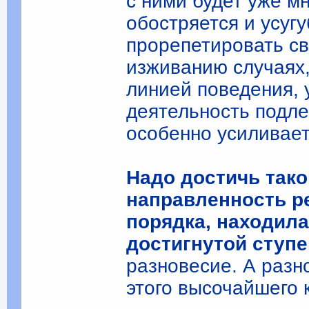
с ними будет уже м
обостряется и усуг
прорепетировать с
изживанию случаях,
линией поведения,
деятельность подле
особенно усиливает
Надо достичь тако
направленность р
порядка, находила
достигнутой ступе
разновесие. А разн
этого высочайшего 