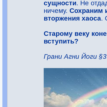
сущности
. Не отд
ничему.
Сохраним 
вторжения хаоса
.
Старому веку коне
вступить?
Грани Агни Йоги §3