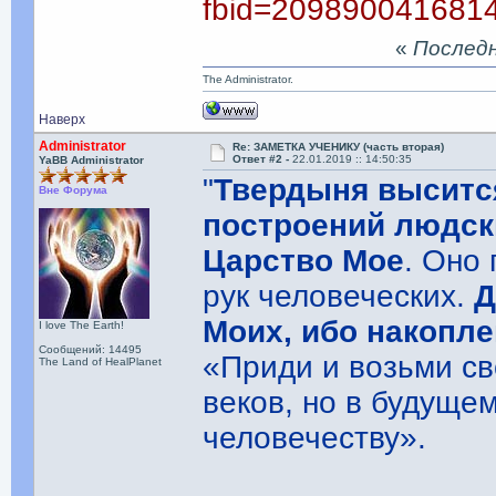
fbid=209890041681
«
Последня
The Administrator.
Наверх
Administrator
Re: ЗАМЕТКА УЧЕНИКУ (часть вторая)
Ответ #2 -
22.01.2019 :: 14:50:35
YaBB Administrator
"
Твердыня выситс
Вне Форума
построений людски
Царство Мое
. Оно
рук человеческих.
Д
Моих, ибо накопле
I love The Earth!
Сообщений: 14495
«Приди и возьми св
The Land of HealPlanet
веков, но в будуще
человечеству».