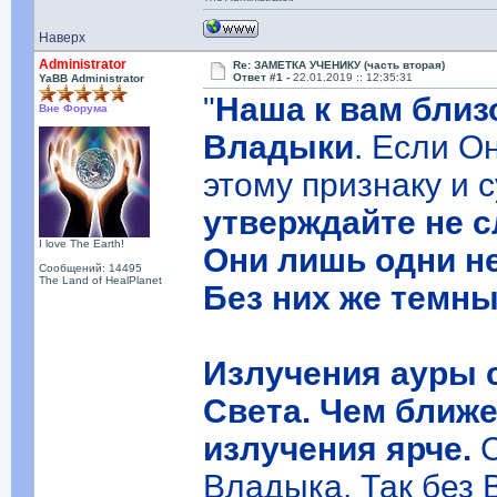
Наверх
Administrator
Re: ЗАМЕТКА УЧЕНИКУ (часть вторая)
Ответ #1 -
22.01.2019 :: 12:35:31
YaBB Administrator
"
Наша к вам близ
Вне Форума
Владыки
. Если О
этому признаку и 
утверждайте не с
I love The Earth!
Они лишь одни не
Сообщений: 14495
The Land of HealPlanet
Без них же темн
Излучения ауры 
Света. Чем ближе
излучения ярче.
Владыка. Так без 