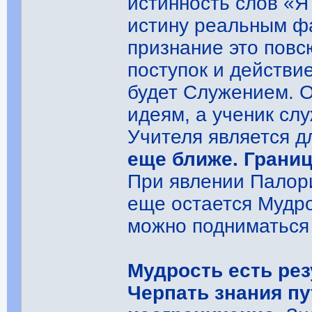
истинность слов «Я 
истину реальным ф
признание это повс
поступок и действи
будет Служением. О
идеям, а ученик сл
Учителя является д
еще ближе. Границ
При явлении Палори
еще остается Мудр
можно подниматься 
Мудрость есть рез
Черпать знания п