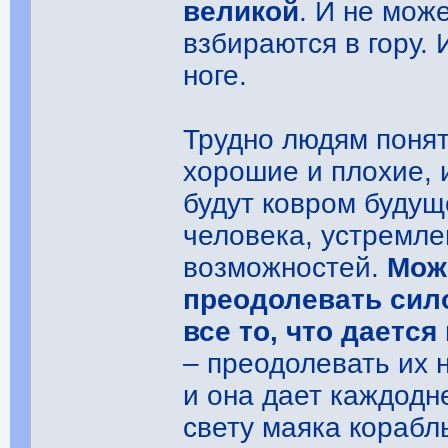
великой
. И не мож
взбираются в гору. 
ноге.
Трудно людям понят
хорошие и плохие, 
будут ковром будуще
человека, устремле
возможностей.
Мож
преодолевать сило
все то, что даетс
– преодолевать их 
и она дает каждодн
свету маяка корабл