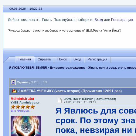
09.08.2026 :: 10:22:25
Добро пожаловать, Гость. Пожалуйста, выберите
Вход
или
Регистрация
"Чудеса бывают в жизни любовью и устремлением" (Е.И.Рерих "Агни Йога")
Главная
Справка
Поиск
Вход
Регистрация
Я ЛЮБЛЮ ТЕБЯ, ЗЕМЛЯ!
›
Духовное возрождение
›
Жизнь полна зова, огонь прив
Страниц:
1
2
3
...
13
ЗАМЕТКА УЧЕНИКУ (часть вторая) (Прочитано 12691 раз)
Administrator
ЗАМЕТКА УЧЕНИКУ (часть вторая)
21.01.2019 :: 15:13:11
YaBB Administrator
Я Явлюсь для сов
Вне Форума
срок. По этому зн
пока, невзирая ни