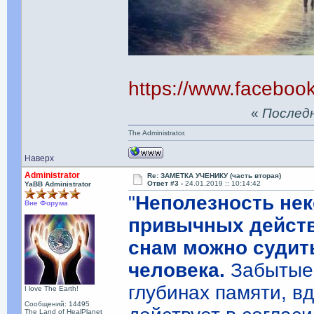
https://www.facebo
«
Последня
The Administrator.
Наверх
Administrator
Re: ЗАМЕТКА УЧЕНИКУ (часть вторая)
Ответ #3 -
24.01.2019 :: 10:14:42
YaBB Administrator
"
Неполезность не
Вне Форума
привычных действи
снам можно судит
человека.
Забытые 
глубинах памяти, вд
I love The Earth!
Сообщений: 14495
The Land of HealPlanet