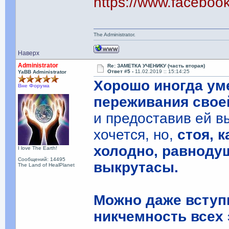
https://www.facebo
The Administrator.
Наверх
Administrator
Re: ЗАМЕТКА УЧЕНИКУ (часть вторая)
Ответ #5 -
11.02.2019 :: 15:14:25
YaBB Administrator
Хорошо иногда ум
Вне Форума
переживания свое
и предоставив ей в
хочется, но,
стоя, 
холодно, равноду
I love The Earth!
Сообщений: 14495
выкрутасы.
The Land of HealPlanet
Можно даже вступи
никчемность всех 