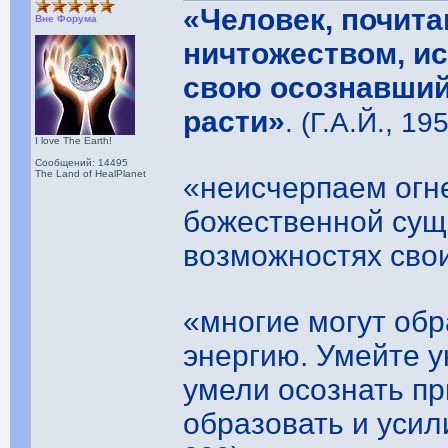
«Человек, почит
Вне Форума
ничтожеством, ис
свою осознавший 
расти»
. (Г.А.Й., 19
I love The Earth!
Сообщений: 14495
The Land of HealPlanet
«неисчерпаем огн
божественной сущ
возможностях сво
«многие могут об
энергию. Умейте у
умели осознать пр
образовать и усил