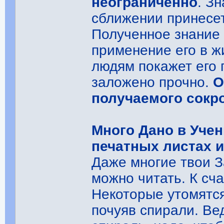
неограниченно
. З
сближении принесе
Полученное знание 
применение его в ж
людям покажет его г
заложено прочно.
О
получаемого сокр
Много Дано в Учен
печатных листах 
Даже многие твои За
можно читать. К сч
Некоторые утомятс
почуяв спирали. Ве