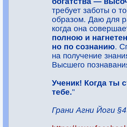
богатства ― высо
требует заботы о т
образом. Даю для р
когда она совершае
полною и нагнетен
но по сознанию
. 
на получение знани
Высшего познавани
Ученик! Когда ты 
тебе.
"
Грани Агни Йоги §4