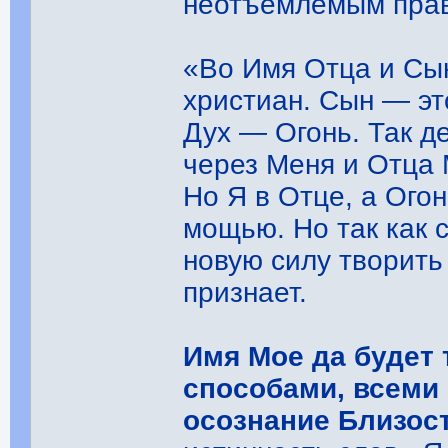
неотъемлемым пра
«Во Имя Отца и Сы
христиан. Сын ― эт
Дух ― Огонь. Так д
через Меня и Отца 
Но Я в Отце, а Ого
мощью. Но так как 
новую силу творить
признает.
Имя Мое да будет
способами, всеми
осознание Близос