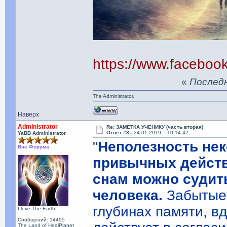
https://www.facebo
«
Последня
The Administrator.
Наверх
Administrator
Re: ЗАМЕТКА УЧЕНИКУ (часть вторая)
Ответ #3 -
24.01.2019 :: 10:14:42
YaBB Administrator
"
Неполезность не
Вне Форума
привычных действи
снам можно судит
человека.
Забытые 
глубинах памяти, вд
I love The Earth!
Сообщений: 14495
The Land of HealPlanet