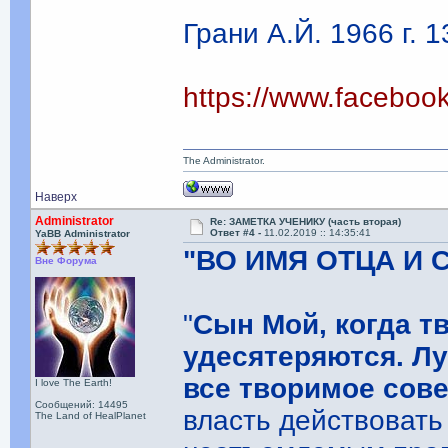
Грани А.Й. 1966 г. 1
https://www.facebo
The Administrator.
Наверх
Administrator
Re: ЗАМЕТКА УЧЕНИКУ (часть вторая)
Ответ #4 -
11.02.2019 :: 14:35:41
YaBB Administrator
"ВО ИМЯ ОТЦА И 
Вне Форума
"
Сын Мой, когда т
удесятеряются. Лу
все творимое сов
I love The Earth!
Сообщений: 14495
власть действоват
The Land of HealPlanet