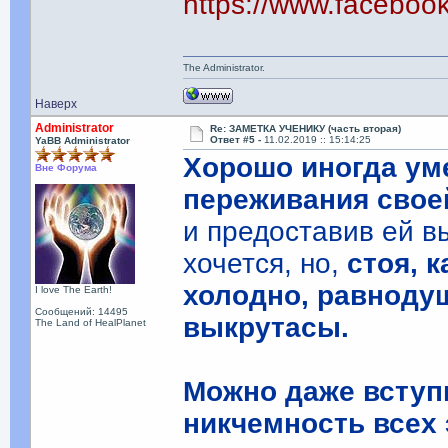
https://www.facebo
The Administrator.
Наверх
Administrator
Re: ЗАМЕТКА УЧЕНИКУ (часть вторая)
Ответ #5 -
11.02.2019 :: 15:14:25
YaBB Administrator
Хорошо иногда ум
Вне Форума
переживания свое
и предоставив ей в
хочется, но,
стоя, 
холодно, равноду
I love The Earth!
Сообщений: 14495
выкрутасы.
The Land of HealPlanet
Можно даже вступи
никчемность всех 