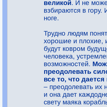
великой
. И не мож
взбираются в гору. 
ноге.
Трудно людям понят
хорошие и плохие, 
будут ковром будуще
человека, устремле
возможностей.
Мож
преодолевать сило
все то, что даетс
– преодолевать их 
и она дает каждодн
свету маяка корабл