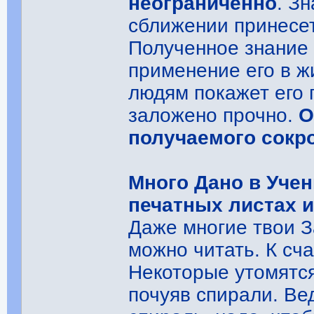
неограниченно
. З
сближении принесе
Полученное знание 
применение его в ж
людям покажет его г
заложено прочно.
О
получаемого сокр
Много Дано в Учен
печатных листах 
Даже многие твои За
можно читать. К сч
Некоторые утомятс
почуяв спирали. Ве