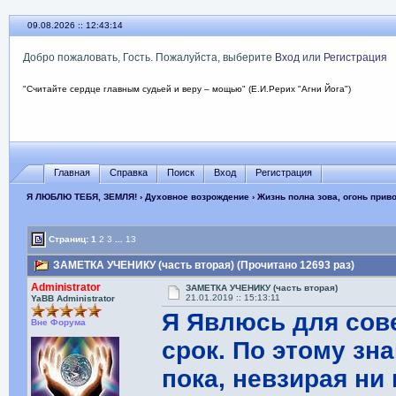
09.08.2026 :: 12:43:15
Добро пожаловать, Гость. Пожалуйста, выберите
Вход
или
Регистрация
"Считайте сердце главным судьей и веру – мощью" (Е.И.Рерих "Агни Йога")
Главная
Справка
Поиск
Вход
Регистрация
Я ЛЮБЛЮ ТЕБЯ, ЗЕМЛЯ!
›
Духовное возрождение
›
Жизнь полна зова, огонь прив
Страниц:
1
2
3
...
13
ЗАМЕТКА УЧЕНИКУ (часть вторая) (Прочитано 12693 раз)
Administrator
ЗАМЕТКА УЧЕНИКУ (часть вторая)
21.01.2019 :: 15:13:11
YaBB Administrator
Я Явлюсь для сов
Вне Форума
срок. По этому зн
пока, невзирая ни