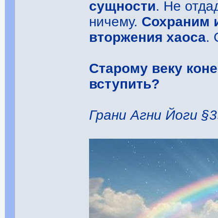
сущности
. Не отд
ничему.
Сохраним 
вторжения хаоса
.
Старому веку коне
вступить?
Грани Агни Йоги §3