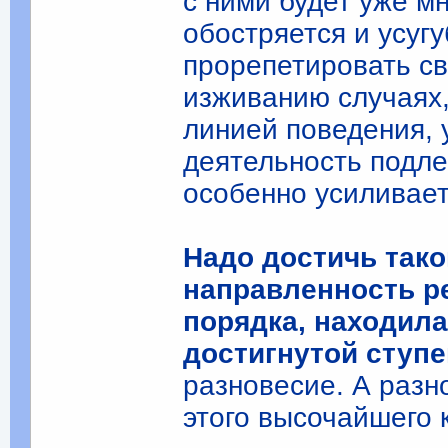
с ними будет уже м
обостряется и усуг
прорепетировать с
изживанию случаях,
линией поведения,
деятельность подле
особенно усиливает
Надо достичь тако
направленность р
порядка, находила
достигнутой ступе
разновесие. А разн
этого высочайшего 