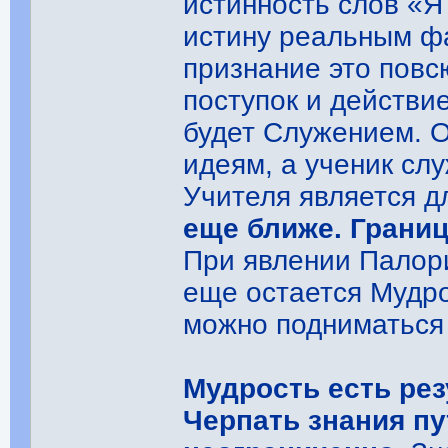
истинность слов «Я 
истину реальным ф
признание это повс
поступок и действи
будет Служением. О
идеям, а ученик сл
Учителя является д
еще ближе. Границ
При явлении Палори
еще остается Мудр
можно подниматься 
Мудрость есть рез
Черпать знания п