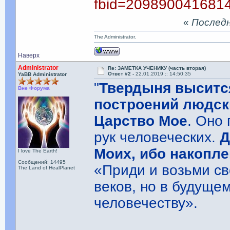
fbid=209890041681
«
Последня
The Administrator.
Наверх
Administrator
Re: ЗАМЕТКА УЧЕНИКУ (часть вторая)
Ответ #2 -
22.01.2019 :: 14:50:35
YaBB Administrator
"
Твердыня выситс
Вне Форума
построений людски
Царство Мое
. Оно
рук человеческих.
Д
Моих, ибо накопле
I love The Earth!
Сообщений: 14495
«Приди и возьми св
The Land of HealPlanet
веков, но в будуще
человечеству».