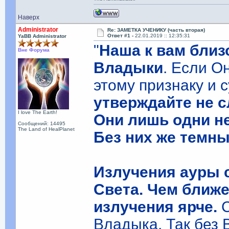
Наверх
Administrator
Re: ЗАМЕТКА УЧЕНИКУ (часть вторая)
Ответ #1 -
22.01.2019 :: 12:35:31
YaBB Administrator
"
Наша к вам близ
Вне Форума
Владыки
. Если О
этому признаку и 
утверждайте не с
I love The Earth!
Они лишь одни не
Сообщений: 14495
The Land of HealPlanet
Без них же темн
Излучения ауры 
Света. Чем ближе
излучения ярче.
Владыка. Так без 