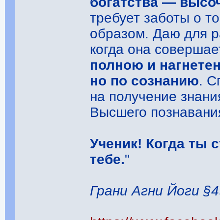
богатства ― высо
требует заботы о т
образом. Даю для р
когда она совершае
полною и нагнетен
но по сознанию
. 
на получение знани
Высшего познавани
Ученик! Когда ты 
тебе.
"
Грани Агни Йоги §4