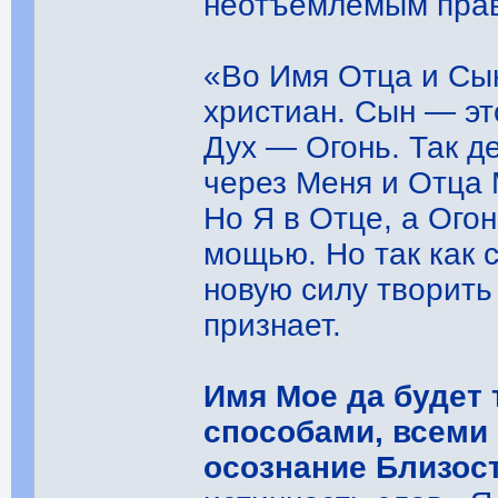
неотъемлемым пра
«Во Имя Отца и Сы
христиан. Сын ― эт
Дух ― Огонь. Так д
через Меня и Отца 
Но Я в Отце, а Ого
мощью. Но так как 
новую силу творить
признает.
Имя Мое да будет
способами, всеми
осознание Близос