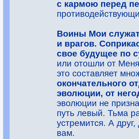
с кармою перед п
противодействующи
Воины Мои служат 
и врагов. Соприка
свое будущее по с
или отошли от Меня
это составляет мно
окончательного о
эволюции, от нег
эволюции не признаю
путь левый. Тьма р
устремится. А друг,
вам.