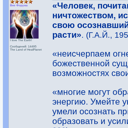
«Человек, почит
Вне Форума
ничтожеством, ис
свою осознавший 
расти»
. (Г.А.Й., 19
I love The Earth!
Сообщений: 14495
The Land of HealPlanet
«неисчерпаем огн
божественной сущ
возможностях сво
«многие могут об
энергию. Умейте у
умели осознать пр
образовать и усил