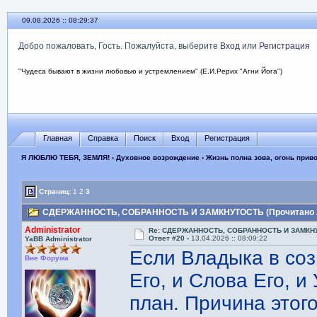
09.08.2026 :: 08:29:38
Добро пожаловать, Гость. Пожалуйста, выберите
Вход
или
Регистрация
"Чудеса бывают в жизни любовью и устремлением" (Е.И.Рерих "Агни Йога")
Главная
Справка
Поиск
Вход
Регистрация
Я ЛЮБЛЮ ТЕБЯ, ЗЕМЛЯ!
›
Духовное возрождение
›
Жизнь полна зова, огонь прив
Страниц:
1
2
3
СДЕРЖАННОСТЬ, СОБРАННОСТЬ И ЗАМКНУТОСТЬ (Прочитано 2
Administrator
Re: СДЕРЖАННОСТЬ, СОБРАННОСТЬ И ЗАМКН
Ответ #20 -
13.04.2026 :: 08:09:22
YaBB Administrator
Если Владыка в соз
Вне Форума
Его, и Слова Его, и
план. Причина этого