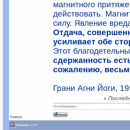
магнитного притяж
действовать. Магни
силу. Явление вред
Отдача, совершенн
усиливает обе ст
Этот благодетельн
сдержанность есть
сожалению, весьм
Грани Агни Йоги, 19
«
Последня
The Administrator.
Наверх
Страниц:
1
2
3