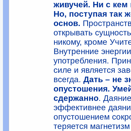
живучей. Ни с кем
Но, поступая так 
основ.
Пространств
открывать сущност
никому, кроме Учите
Внутренние энергии
употребления. Прин
силе и является за
всегда.
Дать – не 
опустошения. Уме
сдержанно
. Даяни
эффективнее даяни
опустошением сокр
теряется магнетизм