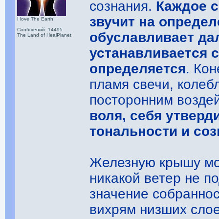
сознания.
Каждое 
звучит на определ
I love The Earth!
Сообщений: 14495
обуславливает да
The Land of HealPlanet
устанавливается с
определяется
. Ко
пламя свечи, колеб
посторонним воздей
воля, себя утверд
тональности и соз
Железную крышу мож
никакой ветер не по
значение собраннос
вихрям низших слое