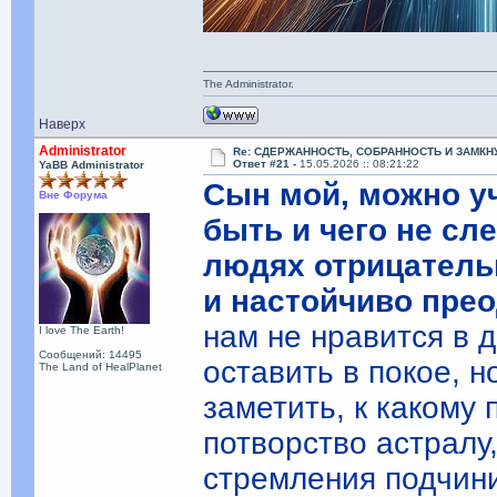
The Administrator.
Наверх
Administrator
Re: СДЕРЖАННОСТЬ, СОБРАННОСТЬ И ЗАМКН
Ответ #21 -
15.05.2026 :: 08:21:22
YaBB Administrator
Сын мой, можно уч
Вне Форума
быть и чего не сл
людях отрицатель
и настойчиво прео
нам не нравится в д
I love The Earth!
Сообщений: 14495
оставить в покое, н
The Land of HealPlanet
заметить, к какому
потворство астралу,
стремления подчинит