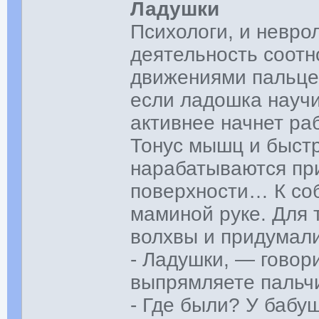
Ладушки
Психологи, и невро
деятельность соотн
движениями пальцев
если ладошка научи
активнее начнет ра
Тонус мышц и быстр
нарабатываются при
поверхности… К соб
маминой руке. Для 
волхвы и придумали
- Ладушки, — говор
выпрямляете пальч
- Где были? У бабуш