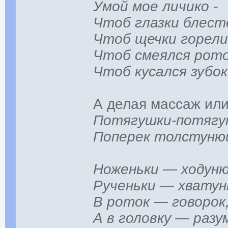
Умой мое личико -
Чтоб глазки блест
Чтоб щечки горели
Чтоб смеялся рото
Чтоб кусался зубок
А делая массаж или
Потягушки-потягу
Поперек толстуню
Ноженьки — ходун
Рученьки — хвату
В роток — говорок
А в головку — раз