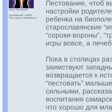
Пестование, чтоб в
настройки родителе
I love The Earth!
Сообщений: 14495
ребенка на биополе
The Land of HealPlanet
старославянские “и
“сороки-вороны”, “т
игры вовсе, а лече
Пока в столицах ра
заимствуют западны
возвращается к ист
“пестовать” малыше
сильными, рассказа
воспитания самарс
что хорошо для мла