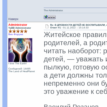
The Administrator.
Наверх
Administrator
Re: В ДРЕВНОСТИ ДЕТЕЙ НЕ ВОСПИТЫВАЛИ, 
Ответ #1 -
01.11.2022 :: 15:14:33
YaBB Administrator
Житейское правил
Вне Форума
родителей, а род
читать наоборот:
детей, — уважать 
I love The Earth!
пылкую, готовую о
Сообщений: 14495
The Land of HealPlanet
а дети должны тол
непременно они бу
это уважение к себ
Василий Розанов