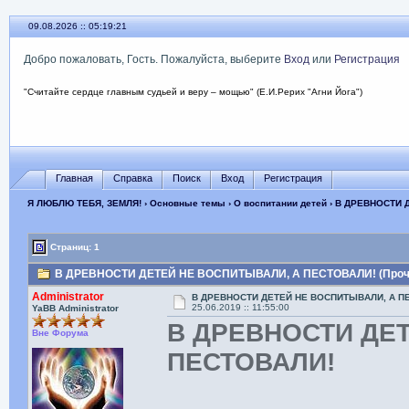
09.08.2026 :: 05:19:22
Добро пожаловать, Гость. Пожалуйста, выберите
Вход
или
Регистрация
"Считайте сердце главным судьей и веру – мощью" (Е.И.Рерих "Агни Йога")
Главная
Справка
Поиск
Вход
Регистрация
Я ЛЮБЛЮ ТЕБЯ, ЗЕМЛЯ!
›
Основные темы
›
О воспитании детей
› В ДРЕВНОСТИ 
Страниц: 1
В ДРЕВНОСТИ ДЕТЕЙ НЕ ВОСПИТЫВАЛИ, А ПЕСТОВАЛИ! (Прочит
Administrator
В ДРЕВНОСТИ ДЕТЕЙ НЕ ВОСПИТЫВАЛИ, А П
25.06.2019 :: 11:55:00
YaBB Administrator
В ДРЕВНОСТИ ДЕ
Вне Форума
ПЕСТОВАЛИ!