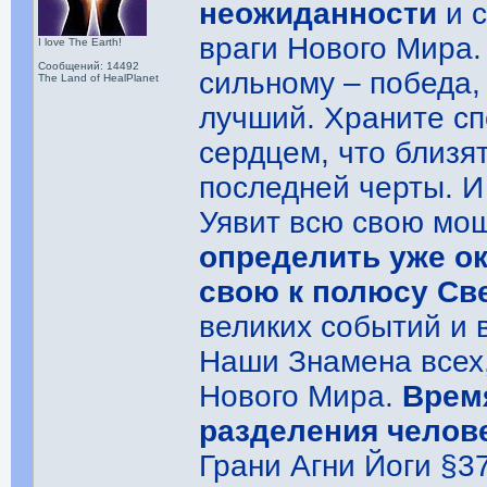
неожиданности
и с
враги Нового Мира. 
I love The Earth!
Сообщений: 14492
сильному – победа,
The Land of HealPlanet
лучший. Храните сп
сердцем, что близят
последней черты. И
Уявит всю свою мо
определить уже о
свою к полюсу Св
великих событий и 
Наши Знамена всех,
Нового Мира.
Врем
разделения челов
Грани Агни Йоги §37