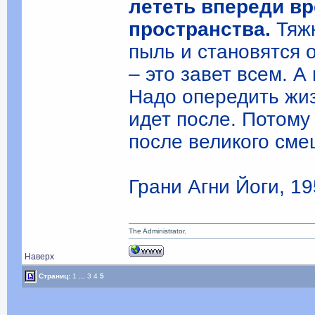
лететь впереди в
пространства.
Тяжк
пыль и становятся 
– это завет всем. А
Надо опередить жиз
идет после. Потому
после великого сме
Грани Агни Йоги, 195
The Administrator.
Наверх
Страниц:
1
...
3
4
5