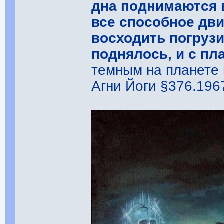
дна поднимаются 
все способное дв
восходить погрузи
поднялось, и с п
темным на планете 
Агни Йоги §376.1967 