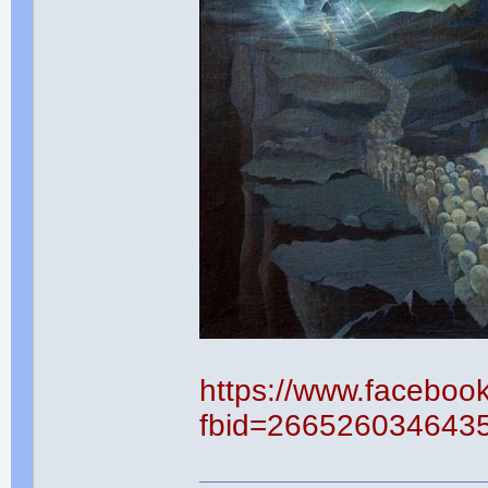
https://www.faceboo
fbid=266526034643