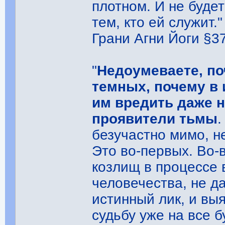
плотном. И не будет
тем, кто ей служит."
Грани Агни Йоги §375
"
Недоумеваете, по
темных, почему в
им вредить даже 
проявители тьмы
.
безучастно мимо, н
Это во-первых. Во-в
козлищ в процессе 
человечества, не д
истинный лик, и вы
судьбу уже на все 