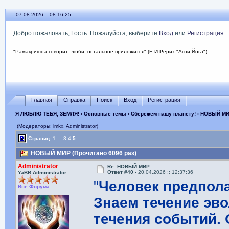
07.08.2026 :: 08:16:26
Добро пожаловать, Гость. Пожалуйста, выберите
Вход
или
Регистрация
"Рамакришна говорит: люби, остальное приложится" (Е.И.Рерих "Агни Йога")
Главная
Справка
Поиск
Вход
Регистрация
Я ЛЮБЛЮ ТЕБЯ, ЗЕМЛЯ!
›
Основные темы
›
Сбережем нашу планету!
› НОВЫЙ М
(Модераторы: imkx, Administrator)
Страниц:
1
...
3
4
5
НОВЫЙ МИР (Прочитано 6096 раз)
Administrator
Re: НОВЫЙ МИР
Ответ #40 -
20.04.2026 :: 12:37:36
YaBB Administrator
"
Человек предпола
Вне Форума
Знаем течение эв
течения событий. 