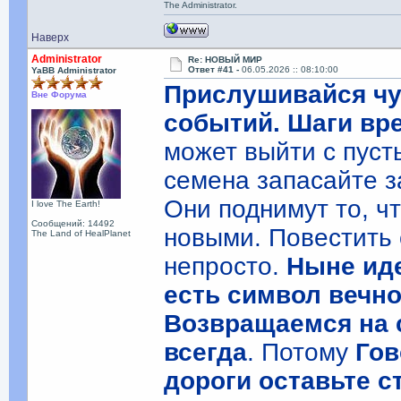
The Administrator.
Наверх
Administrator
Re: НОВЫЙ МИР
Ответ #41 -
06.05.2026 :: 08:10:00
YaBB Administrator
Прислушивайся чу
Вне Форума
событий. Шаги вре
может выйти с пус
семена запасайте з
Они поднимут то, ч
I love The Earth!
Сообщений: 14492
новыми. Повестить 
The Land of HealPlanet
непросто.
Ныне ид
есть символ вечно
Возвращаемся на 
всегда
. Потому
Гов
дороги оставьте 