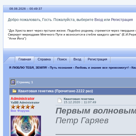
08.08.2026 :: 00:49:38
Добро пожаловать, Гость. Пожалуйста, выберите
Вход
или
Регистрация
"Дух Христа веет через пустыни жизни. Подобно роднику, стремится через твердыни 
Сверкает мириадами Млечного Пути и возносится в стебле каждого цветка" (Е.И.Рер
"Агни Йога")
Главная
Справка
Поиск
Вход
Регистрация
Я ЛЮБЛЮ ТЕБЯ, ЗЕМЛЯ!
›
Путь познания
›
Любовь и знание все превозмогут!
› Кв
Страниц: 1
Квантовая генетика (Прочитано 2222 раз)
Administrator
Квантовая генетика
15.12.2020 :: 11:07:49
YaBB Administrator
Первым волновым
Вне Форума
Петр Гаряев
________________