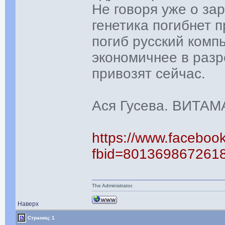
Не говоря уже о зар
генетика погибнет 
погиб русский комп
экономичнее в разр
привозят сейчас.
Ася Гусева. ВИТАМА
https://www.faceboo
fbid=801369867261
The Administrator.
Наверх
Страниц: 1