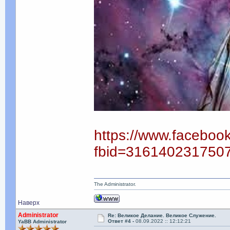
https://www.faceboo
fbid=316140231750
The Administrator.
Наверх
Administrator
Re: Великое Делание. Великое Служение.
Ответ #4 -
08.09.2022 :: 12:12:21
YaBB Administrator