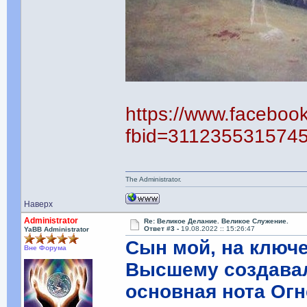
https://www.faceboo
fbid=311235531574
The Administrator.
Наверх
Administrator
Re: Великое Делание. Великое Служение.
Ответ #3 -
19.08.2022 :: 15:26:47
YaBB Administrator
Сын мой, на ключ
Вне Форума
Высшему создавал
основная нота Огн