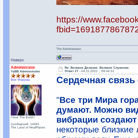
https://www.faceboo
fbid=169187786787
The Administrator.
Наверх
Administrator
Re: Великое Делание. Великое Служение.
Ответ #7 -
04.11.2022 :: 09:44:31
YaBB Administrator
Сердечная связь
Вне Форума
"
Все три Мира гора
думают. Можно ви
вибрации создают
I love The Earth!
Сообщений: 14491
некоторые близкие 
The Land of HealPlanet