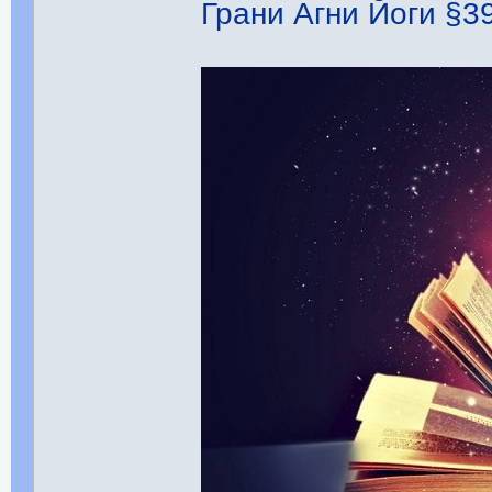
Грани Агни Йоги §392