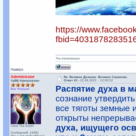
https://www.faceboo
fbid=403187828351
The Administrator.
Наверх
Administrator
Re: Великое Делание. Великое Служение.
Ответ #2 -
22.06.2022 :: 12:00:52
YaBB Administrator
Распятие духа в м
Вне Форума
сознание утвердить
все тяготы земные и
открыты непрерыва
духа, ищущего осв
I love The Earth!
Сообщений: 14491
The Land of HealPlanet