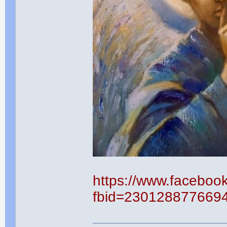
https://www.faceboo
fbid=230128877669