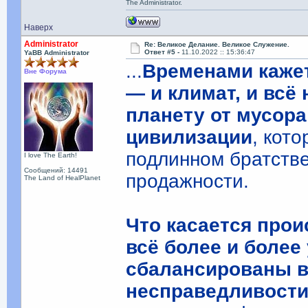
The Administrator.
Наверх
Administrator
Re: Великое Делание. Великое Служение.
Ответ #5 -
11.10.2022 :: 15:36:47
YaBB Administrator
...
Временами кажет
Вне Форума
— и климат, и всё
планету от мусора
цивилизации
, кот
подлинном братстве
I love The Earth!
Сообщений: 14491
продажности.
The Land of HealPlanet
Что касается прои
всё более и более
сбалансированы в
несправедливости