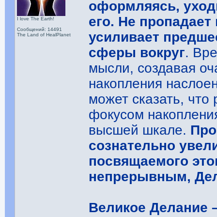
оформляясь, уход
его. Не пропадает
I love The Earth!
Сообщений: 14491
усиливает предше
The Land of HealPlanet
сферы вокруг
. Вр
мысли, создавая оч
накопления наслоен
может сказать, что
фокусом накоплени
высшей шкале.
Про
сознательно увел
посвящаемого этом
непрерывным, Дел
Великое Делание –