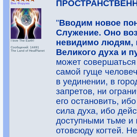
ПРОСТРАНСТВЕН
Вне Форума
"
Вводим новое пон
Служение. Оно воз
невидимо людям, н
I love The Earth!
Сообщений: 14491
Великого духа и пу
The Land of HealPlanet
может совершаться 
самой гуще человеч
в уединении, в горо
запретов, ни огран
его остановить, ибо
сила духа, ибо дей
доступными тьме и
отовсюду когтей. Н