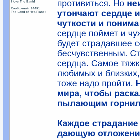
противиться. Но
не
I love The Earth!
Сообщений: 14491
утончают сердце и
The Land of HealPlanet
чуткости и поним
сердце поймет и чу
будет страдавшее с
бесчувственным. Ст
сердца. Самое тяжко
любимых и близких, 
тоже надо пройти.
мира, чтобы раска
пылающим горнил
Каждое страдание
дающую отложения