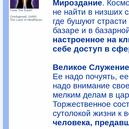
Мироздание
. Косм
не найти в низших 
I love The Earth!
Сообщений: 14491
где бушуют страсти 
The Land of HealPlanet
базаре и в базарно
настроенное на к
себе доступ в сфе
Великое Служение
Ее надо почуять, е
надо внимание свое
мелким делам в цар
Торжественное сост
сутолокой жизни к
человека, предавш