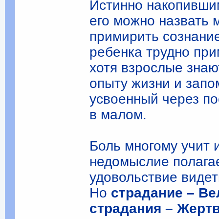
Истинно накопивш
его можно назвать 
примирить сознани
ребенка трудно при
хотя взрослые знают
опыту жизни и запо
усвоенный через по
в малом.
Боль многому учит 
недомыслие полагае
удовольствие видеть
Но
страдание – В
страдания – Жерт