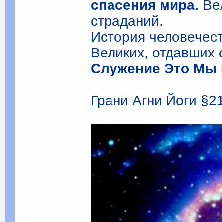
спасения мира.
Вел
страданий.
История человечес
Великих, отдавших 
Служение Это Мы
Грани Агни Йоги §21