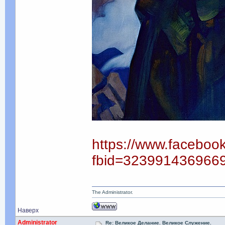
https://www.faceboo
fbid=323991436966
The Administrator.
Наверх
Administrator
Re: Великое Делание. Великое Служение.