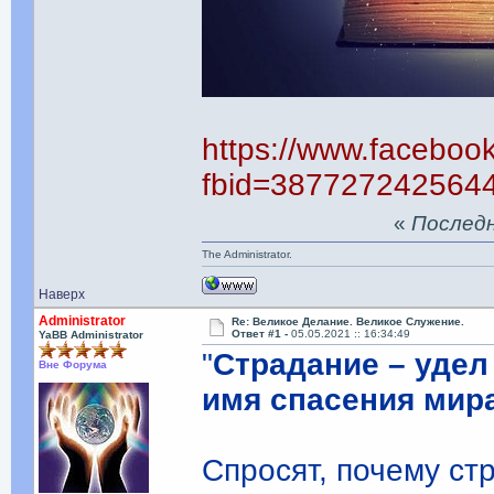
https://www.faceboo
fbid=387727242564
«
Последня
The Administrator.
Наверх
Administrator
Re: Великое Делание. Великое Служение.
Ответ #1 -
05.05.2021 :: 16:34:49
YaBB Administrator
"
Страдание – удел
Вне Форума
имя спасения мир
Спросят, почему ст