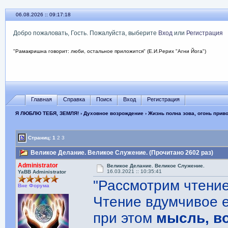
06.08.2026 :: 09:17:19
Добро пожаловать, Гость. Пожалуйста, выберите
Вход
или
Регистрация
"Рамакришна говорит: люби, остальное приложится" (Е.И.Рерих "Агни Йога")
Главная
Справка
Поиск
Вход
Регистрация
Я ЛЮБЛЮ ТЕБЯ, ЗЕМЛЯ!
›
Духовное возрождение
›
Жизнь полна зова, огонь прив
Страниц:
1
2
3
Великое Делание. Великое Служение. (Прочитано 2602 раз)
Administrator
Великое Делание. Великое Служение.
16.03.2021 :: 10:35:41
YaBB Administrator
"Рассмотрим чтение
Вне Форума
Чтение вдумчивое е
при этом
мысль, в