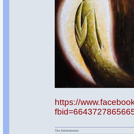
https://www.faceboo
fbid=664372786566
The Administrator.