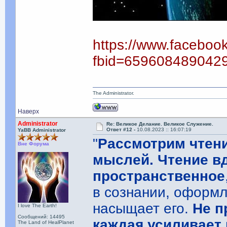
https://www.faceboo
fbid=659608489042
The Administrator.
Наверх
Administrator
Re: Великое Делание. Великое Служение.
Ответ #12 -
10.08.2023 :: 16:07:19
YaBB Administrator
"
Рассмотрим чтени
Вне Форума
мыслей. Чтение в
пространственное
в сознании, оформл
насыщает его.
Не п
I love The Earth!
Сообщений: 14495
каждая усиливает
The Land of HealPlanet