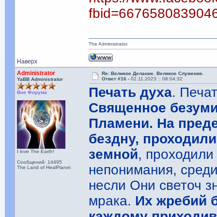
fbid=667658083904
The Administrator.
Наверх
Administrator
Re: Великое Делание. Великое Служение.
Ответ #16 -
02.11.2023 :: 08:04:32
YaBB Administrator
Печать духа
. Печа
Вне Форума
Священное безуми
Пламени. На преде
бездну, проходил
земной
, проходили
I love The Earth!
Сообщений: 14495
непонимания, среди
The Land of HealPlanet
несли Они светоч з
мрака.
Их жребий 
каждому приходивш