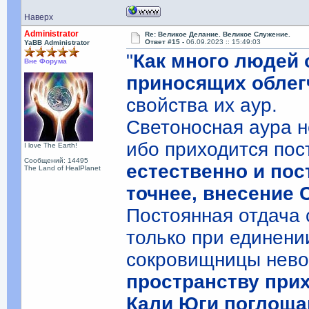
Наверх
Administrator
Re: Великое Делание. Великое Служение.
Ответ #15 -
06.09.2023 :: 15:49:03
YaBB Administrator
"
Как много людей 
Вне Форума
приносящих облег
свойства их аур.
Светоносная аура н
ибо приходится пос
I love The Earth!
Сообщений: 14495
естественно и пос
The Land of HealPlanet
точнее, внесение 
Постоянная отдача
только при единени
сокровищницы нев
пространству прих
Кали Юги поглоща