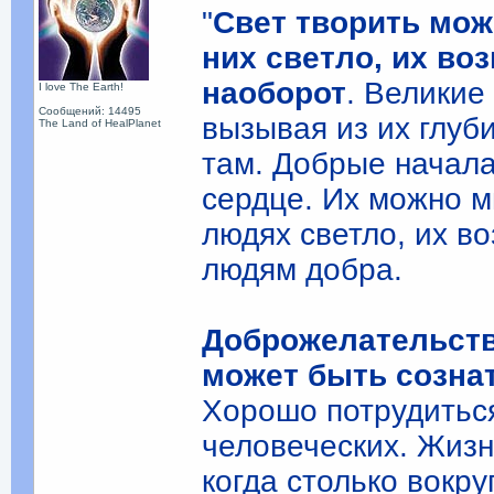
"
Свет творить мож
них светло, их во
наоборот
. Великие
I love The Earth!
Сообщений: 14495
вызывая из их глуб
The Land of HealPlanet
там. Добрые начала
сердце. Их можно м
людях светло, их в
людям добра.
Доброжелательство
может быть созн
Хорошо потрудиться
человеческих. Жизн
когда столько вокру