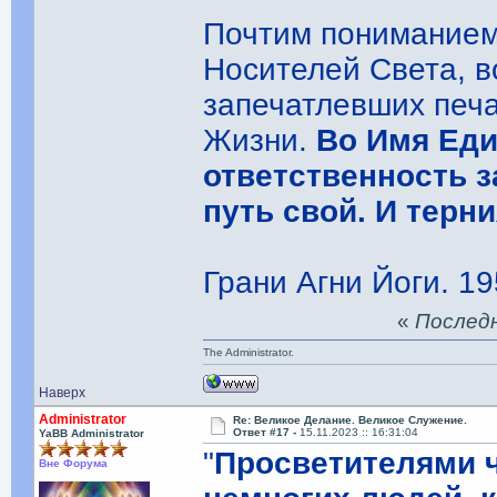
Почтим пониманием
Носителей Света, в
запечатлевших печа
Жизни.
Во Имя Еди
ответственность 
путь свой. И терн
Грани Агни Йоги. 195
«
Последня
The Administrator.
Наверх
Administrator
Re: Великое Делание. Великое Служение.
Ответ #17 -
15.11.2023 :: 16:31:04
YaBB Administrator
"
Просветителями 
Вне Форума