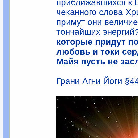
приближавшихся к 
чеканного слова Хри
примут они величие
тончайших энергий
которые придут п
любовь и токи сер
Майя пусть не зас
Грани Агни Йоги §441