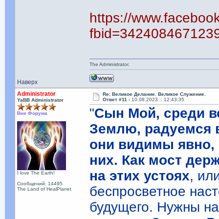
https://www.faceboo
fbid=342408467123
The Administrator.
Наверх
Administrator
Re: Великое Делание. Великое Служение.
Ответ #11 -
10.08.2023 :: 12:43:35
YaBB Administrator
"
Сын Мой, среди в
Вне Форума
Землю, радуемся в
они видимы явно, 
них. Как мост дер
на этих устоях
, ил
I love The Earth!
Сообщений: 14495
беспросветное нас
The Land of HealPlanet
будущего. Нужны на