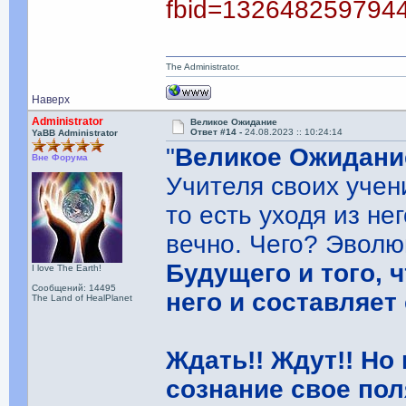
fbid=132648259794
The Administrator.
Наверх
Administrator
Великое Ожидание
Ответ #14 -
24.08.2023 :: 10:24:14
YaBB Administrator
"
Великое Ожидани
Вне Форума
Учителя своих учен
то есть уходя из н
вечно. Чего? Эвол
Будущего и того, 
I love The Earth!
Сообщений: 14495
него и составляет
The Land of HealPlanet
Ждать!! Ждут!! Но
сознание свое пол