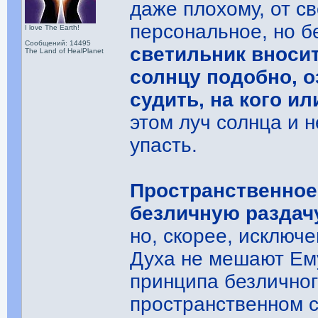
даже плохому, от св
персональное, но б
I love The Earth!
Сообщений: 14495
светильник вносит
The Land of HealPlanet
солнцу подобно, о
судить, на кого ил
этом луч солнца и 
упасть.
Пространственное
безличную раздач
но, скорее, исключ
Духа не мешают Ем
принципа безличног
пространственном с