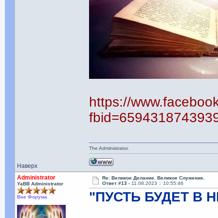
https://www.faceboo
fbid=659431874393
The Administrator.
Наверх
Administrator
Re: Великое Делание. Великое Служение.
Ответ #13 -
11.08.2023 :: 10:55:46
YaBB Administrator
"ПУСТЬ БУДЕТ В Н
Вне Форума