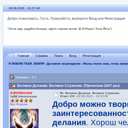
08.08.2026 :: 01:57:50
Добро пожаловать, Гость. Пожалуйста, выберите
Вход
или
Регистрация
"Легче иди, радуйся больше, идите горним путем" (Е.И.Рерих "Агни Йога")
Главная
Справка
Поиск
Вход
Регистрация
Я ЛЮБЛЮ ТЕБЯ, ЗЕМЛЯ!
›
Духовное возрождение
›
Жизнь полна зова, огонь прив
Страниц:
1
2
3
Великое Делание. Великое Служение. (Прочитано 2607 раз)
Administrator
Re: Великое Делание. Великое Служение.
Ответ #10 -
02.08.2023 :: 10:23:09
YaBB Administrator
Добро можно твор
Вне Форума
заинтересованнос
делания
. Хорош че