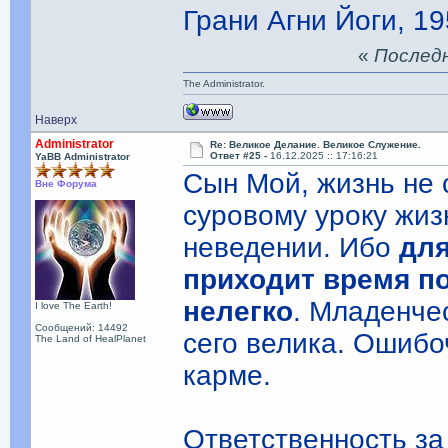
Грани Агни Йоги, 19
«
Последня
The Administrator.
Наверх
Administrator
Re: Великое Делание. Великое Служение.
Ответ #25 -
16.12.2025 :: 17:16:21
YaBB Administrator
Сын Мой, жизнь не 
Вне Форума
суровому уроку жиз
неведении. Ибо
для
приходит время п
нелегко
. Младенче
I love The Earth!
Сообщений: 14492
сего велика. Ошибо
The Land of HealPlanet
карме.
Ответственность за