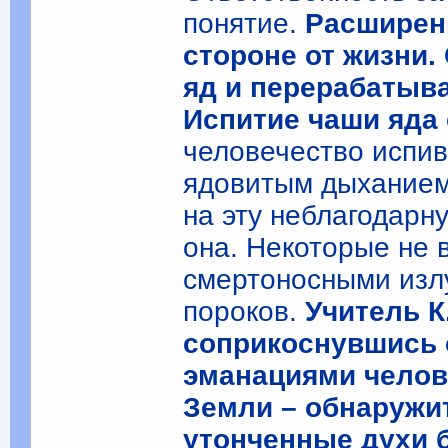
понятие.
Расширенн
стороне от жизни.
яд и перерабатыва
Испитие чаши яда 
человечество испив
ядовитым дыханием 
на эту неблагодарн
она. Некоторые не 
смертоносными изл
пороков.
Учитель К
соприкоснувшись 
эманациями челов
Земли – обнаружит
утонченные духи 