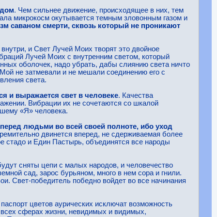
ждом
. Чем сильнее движение, происходящее в них, тем
рала микрокосм окутывается темным зловонным газом и
зм саваном смерти, сквозь который не проникают
й внутри, и Свет Лучей Моих творят это двойное
ибраций Лучей Моих с внутренним светом, который
нных оболочек, надо убрать, дабы слиянию света ничто
Мой не затмевали и не мешали соединению его с
вления света.
ся и выражается свет в человеке
. Качества
дражении. Вибрации их не сочетаются со шкалой
сшему «Я» человека.
перед людьми во всей своей полноте, ибо уход
стремительно двинется вперед, не сдерживаемая более
ое стадо и Един Пастырь, объединятся все народы
будут сняты цепи с малых народов, и человечество
емной сад, зарос бурьяном, много в нем сора и гнили.
вои. Свет-победитель победно войдет во все начинания
 паспорт цветов аурических исключат возможность
о всех сферах жизни, невидимых и видимых,