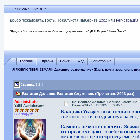
06.08.2026 :: 23:18:06
Добро пожаловать, Гость. Пожалуйста, выберите
Вход
или
Регистрация
"Чудеса бывают в жизни любовью и устремлением" (Е.И.Рерих "Агни Йога")
Главная
Справка
Поиск
Вход
Регистрация
Я ЛЮБЛЮ ТЕБЯ, ЗЕМЛЯ!
›
Духовное возрождение
›
Жизнь полна зова, огонь пр
Страниц:
1
2
3
Великое Делание. Великое Служение. (Прочитано 2603 раз)
Administrator
Re: Великое Делание. Великое Служение.
Ответ #20 -
20.12.2024 :: 09:05:55
YaBB Administrator
Владыка Указует сознательно вно
Вне Форума
светоносности, воздействуя на все, 
Самость не может светить. Значит
которых вмещают в себе и позво
микрокосма светонепроницаемые обо