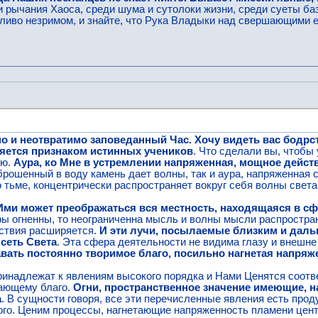
и рычания Хаоса, среди шума и сутолоки жизни, среди суеты ба
иво незримом, и знайте, что Рука Владыки над свершающими е
о и неотвратимо заповеданный Час. Хочу видеть вас бодрс
ляется признаком истинных учеников
. Что сделали вы, чтобы 
ью.
Аура, ко Мне в устремлении напряженная, мощное дейст
 брошенный в воду камень дает волны, так и аура, напряженная 
 тьме, концентрически распространяет вокруг себя волны света
Ими может преображаться вся местность, находящаяся в сф
ры огненны, то неограниченна мысль и волны мысли распростра
ствия расширяется.
И эти лучи, посылаемые близким и даль
сеть Света
. Эта сфера деятельности не видима глазу и внешне
вать постоянно творимое благо, посильно нагнетая напряж
ринадлежат к явлениям высокого порядка и Нами Ценятся соотв
жающему благо.
Огни, пространственное значение имеющие, н
а
. В сущности говоря, все эти перечисленные явления есть проду
ого. Ценим процессы, нагнетающие напряженность пламени цен