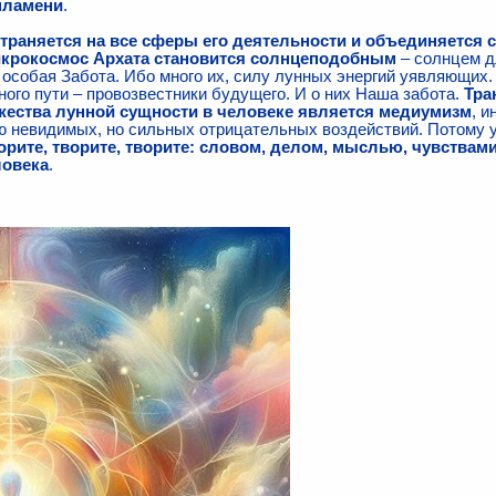
пламени
.
раняется на все сферы его деятельности и объединяется с
икрокосмос Архата становится солнцеподобным
– солнцем дл
особая Забота. Ибо много их, силу лунных энергий уявляющих.
ого пути – провозвестники будущего. И о них Наша забота.
Тра
ества лунной сущности в человеке является медиумизм
, 
ою невидимых, но сильных отрицательных воздействий. Потому
орите, творите, творите: словом, делом, мыслью, чувствам
ловека
.