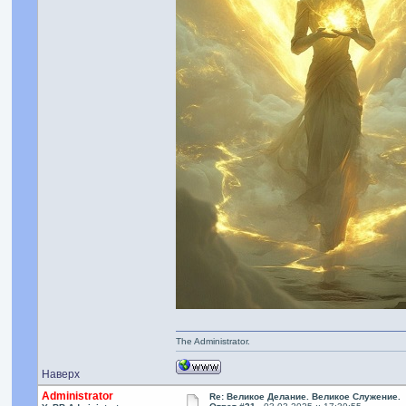
The Administrator.
Наверх
Administrator
Re: Великое Делание. Великое Служение.