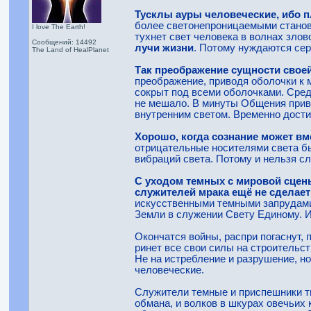
Тусклы ауры человеческие, ибо п
более светонепроницаемыми становя
I love The Earth!
тухнет свет человека в волнах зло
Сообщений: 14492
лучи жизни
. Потому нуждаются сер
The Land of HealPlanet
Так преображение сущности свое
преображение, приводя оболочки к 
сокрыт под всеми оболочками. Сред
не мешало. В минуты Общения прив
внутренним светом. Временно дости
Хорошо, когда сознание может вм
отрицательные носителями света быт
вибраций света. Потому и нельзя сл
С уходом темных с мировой сцен
служителей мрака ещё не сдела
искусственными темными запрудами.
Земли в служении Свету Единому. И
Окончатся войны, распри погаснут, 
ринет все свои силы на строительст
Не на истребление и разрушение, н
человеческие.
Служители темные и приспешники ть
обмана, и волков в шкурах овечьих