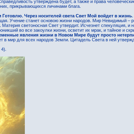
Справедливость утверждена будет, а также и права человеческ
т них, прикрывающихся личинами блага.
и Готовлю. Через носителей света Свет Мой войдет в жизнь
щая. Учение станет основою жизни народов. Мир Невидимый – 
и. Материя светоносная Свет утвердит. Исчезнет спекуляция, и
роникший во все закоулки жизни, осветит их мрак, и тайное и ск
еменные явления жизни в Новом Мире будут просто нетерп
ет в мир для всех народов Земли. Цитадель Света в ней утверж
. 4).