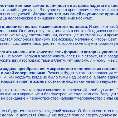
лотные колпаки самости, личности и астрала надеты на ка
тся вибрации ауры. В случае ярого проявления самости и аст
вонных излучений.
Излучения темных огней окутывают органи
дца человеческие в очищении огней, ими носимых.
й становится целью жизни каждого человека
. И свет, которы
молчанию. Они могут звучать, но лишь в свете объединенных в
остение между светом единым, состоящее из смертных и време
одятся оболочки к полному возможному молчанию, чтобы Свет 
гается состояние бесстрастия, которое также служит формой уя
естить мысль, что качества есть формы, в которых уявляет
ь не могут. Нельзя в злобе уявить свет, ни в страхе, ни в раз
ужить двум господам: тьме и Свету, «я» малому, личному, и вы
ы задача преображения микрокосмов человеческих встанет 
ет людей совершенными
. Разница будет в том, что эволюция 
 И, как когда-то, когда не было тьмы над Землею, а было един
ерархия войдет в жизнь и сознание людей как начало ведущее.
прекратятся маскарады и комедии конференций, злоба утихнет, 
во жизни и украшение и благоустроение сада земного. Запущен з
о на созидание и переустройство направит человечество силы с
мы будут изъяты из учреждений земных. Отбор по светотени и
 к делам не допустят. Очищение пойдет полное сверху донизу в