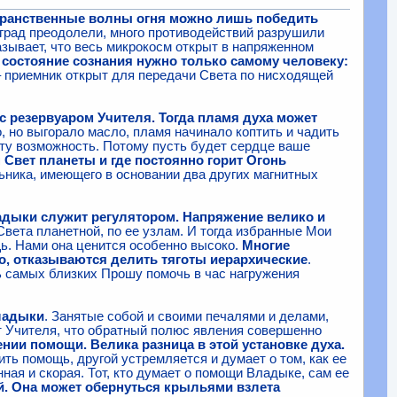
ранственные волны огня можно лишь победить
град преодолели, много противодействий разрушили
азывает, что весь микрокосм открыт в напряженном
о состояние сознания нужно только самому человеку:
 – приемник открыт для передачи Света по нисходящей
с резервуаром Учителя. Тогда пламя духа может
о, но выгорало масло, пламя начинало коптить и чадить
эту возможность. Потому пусть будет сердце ваше
 Свет планеты и где постоянно горит Огонь
льника, имеющего в основании два других магнитных
адыки служит регулятором. Напряжение велико и
Света планетной, по ее узлам. И тогда избранные Мои
щь. Нами она ценится особенно высоко.
Многие
го, отказываются делить тяготы иерархические
.
ь самых близких Прошу помочь в час нагружения
Владыки
. Занятые собой и своими печалями и делами,
т Учителя, что обратный полюс явления совершенно
ении помощи. Велика разница в этой установке духа.
ить помощь, другой устремляется и думает о том, как ее
ая и скорая. Тот, кто думает о помощи Владыке, сам ее
й. Она может обернуться крыльями взлета