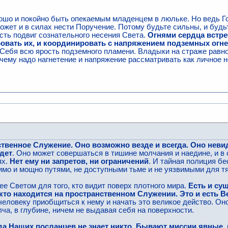
ошо и покойно быть опекаемым младенцем в люльке. Но ведь Г
ожет и в силах нести Поручение. Потому будьте сильны, и будьт
сть подвиг сознательного несения Света.
Огнями сердца встре
ровать их, и координировать с напряжением подземных огне
Себя всю ярость подземного пламени. Владыки на страже равнов
ему надо нагнетение и напряжение рассматривать как личное не
твенное Служение. Оно возможно везде и всегда. Оно невид
идет
. Оно может совершаться в тишине молчания и наедине, и в 
ях.
Нет ему ни запретов, ни ограничений
. И тайная полиция бе
римо и мощно путями, не доступными тьме и не уязвимыми для т
е Светом для того, кто видит поверх плотного мира.
Есть и су
, кто находится на пространственном Служении. Это и есть 
человеку приобщиться к нему и начать это великое действо. Он
ча, в глубине, ничем не выдавая себя на поверхности.
а Наших посланцев не знает никто. Бывают миссии явные, 