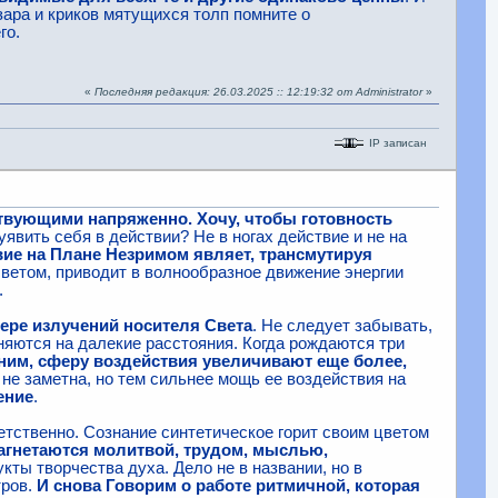
зара и криков мятущихся толп помните о
го.
«
Последняя редакция: 26.03.2025 :: 12:19:32 от Administrator
»
IP записан
твующими напряженно. Хочу, чтобы готовность
уявить себя в действии? Не в ногах действие и не на
вие на Плане Незримом являет, трансмутируя
светом, приводит в волнообразное движение энергии
.
ере излучений носителя Света
. Не следует забывать,
няются на далекие расстояния. Когда рождаются три
ним, сферу воздействия увеличивают еще более,
 не заметна, но тем сильнее мощь ее воздействия на
ение
.
етственно. Сознание синтетическое горит своим цветом
агнетаются молитвой, трудом, мыслью,
кты творчества духа. Дело не в названии, но в
тров.
И снова Говорим о работе ритмичной, которая