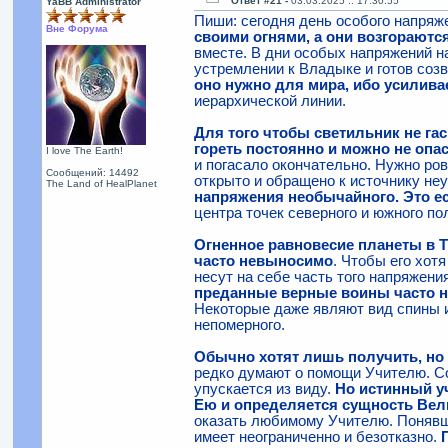
Ответ #21 -
03.03.2025 :: 17:30:55
YaBB Administrator
Пиши: сегодня день особого напряже
Вне Форума
своими огнями, а они возгораютс
вместе. В дни особых напряжений н
устремлении к Владыке и готов соз
оно нужно для мира, ибо усилива
иерархической линии.
Для того чтобы светильник не га
гореть постоянно и можно не опас
I love The Earth!
и погасало окончательно. Нужно ро
Сообщений: 14492
открыто и обращено к источнику не
The Land of HealPlanet
напряжения необычайного. Это е
центра точек северного и южного по
Огненное равновесие планеты в 
часто невыносимо
. Чтобы его хот
несут на себе часть того напряжени
преданные верные воины часто не
Некоторые даже являют вид спины и
непомерного.
Обычно хотят лишь получить, но 
редко думают о помощи Учителю. Со
упускается из виду.
Но истинный уч
Ею и определяется сущность Вел
оказать любимому Учителю. Понявши
имеет неограниченно и безотказно.