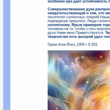
особенно яро дает устойчивость 
Совершенствование духа распрост
свидетельствующий о том, что м
носителях солнечных энергий Наша 
порождение прошлого. Люди солнечн
солнечному. Ярым примером торж
человека на то, чтобы стать жертв
духа Нами явно Приветствуется.
Тв
творчество есть высший удел че
Грани Агни Йоги, 1955 г. § 253.