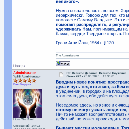
великого».
Нужна сознательность во всем. Хор
иерархически. Говорю для тех, кто м
помогаете Самому Владыке. Это и е
помогает распределять, и регули
удерживать Нам
, принимающим на 
ближе, сердце Твердыне открыв. Поч
Грани Агни Йоги, 1954 г. § 130.
The Administrator.
Наверх
Administrator
Re: Великое Делание. Великое Служение.
Ответ #22 -
25.03.2025 :: 17:33:01
YaBB Administrator
Вводим новое понятие: пространс
Вне Форума
духа и путь тех, кто знает, за Кем 
в уединении, в городах и на площад
этом сила духа, ибо действует нез
Неведомое здесь, но явное и сияюще
потому не могут узнать люди тех
Ничто не может воспрепятствовать 
действий, но может происходить мол
I love The Earth!
Сообщений: 14492
Бывают миссии молчаливые. Тогд
The Land of HealPlanet