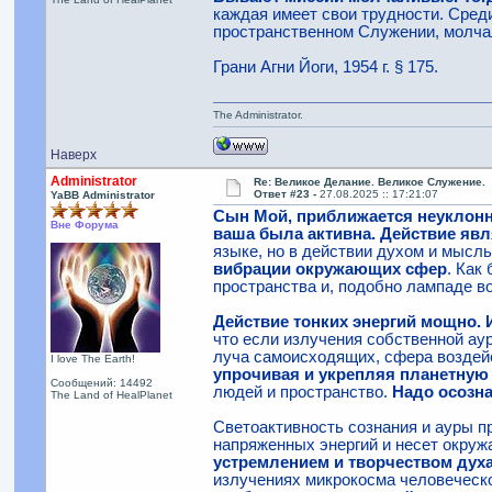
каждая имеет свои трудности. Сред
пространственном Служении, молчал
Грани Агни Йоги, 1954 г. § 175.
The Administrator.
Наверх
Administrator
Re: Великое Делание. Великое Служение.
Ответ #23 -
27.08.2025 :: 17:21:07
YaBB Administrator
Сын Мой, приближается неуклонн
Вне Форума
ваша была активна. Действие яв
языке, но в действии духом и мысл
вибрации окружающих сфер
. Как
пространства и, подобно лампаде во
Действие тонких энергий мощно. 
что если излучения собственной ау
луча самоисходящих, сфера воздей
I love The Earth!
упрочивая и укрепляя планетную 
Сообщений: 14492
людей и пространство.
Надо осозна
The Land of HealPlanet
Светоактивность сознания и ауры п
напряженных энергий и несет окру
устремлением и творчеством дух
излучениях микрокосма человеческ