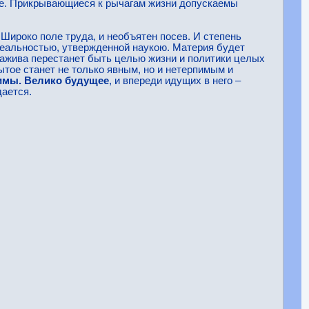
ие. Прикрывающиеся к рычагам жизни допускаемы
. Широко поле труда, и необъятен посев. И степень
реальностью, утвержденной наукою. Материя будет
 нажива перестанет быть целью жизни и политики целых
рытое станет не только явным, но и нетерпимым и
имы. Велико будущее
, и впереди идущих в него –
дается.