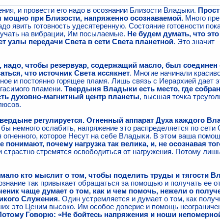
ния, и провести его надо в осознании Близости Владыки.
Прост
я мощно при Близости, напряженно осознаваемой.
Много пре
адо явить готовность удесятеренную. Состояние готовности пок
вучать на вибрации, Им посылаемые.
Не будем думать, что эт
ет узлы передачи Света в сети Света планетной
. Это значит
с, надо, чтобы резервуар, содержащий масло, был соединен 
аться, что источник Света иссякнет
. Многие начинали красив
вное и постоянно горящее пламя. Лишь связь с Иерархией дает 
угасимого пламени.
Твердыня Владыки есть место, где собран
сть духовно-магнитный центр планеты
, высшая точка треуго
люсов.
Твердыне регулируется. Огненный аппарат Духа каждого Вл
я бы немного ослабить, напряжение это распределяется по сети 
я огненного, которое Несут на себе Владыки. В этом ваша помо
 понимают, почему нагрузка так велика, и, не осознавая то
 страстно стремятся освободиться от нагружения. Потому лиш
мало кто мыслит о том, чтобы поделить труды и тягости 
знание так привыкает обращаться за помощью и получать ее о
еник чаще думает о том, как и чем помочь, нежели о получ
икого Служения
. Один устремляется и думает о том, как получ
х это Ценим высоко. Им особое доверие и помощь неограниченн
Потому Говорю: «Не бойтесь напряжения и ноши непомерно