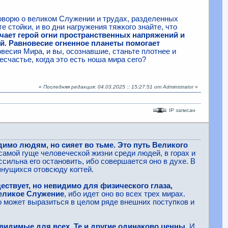
оворю о великом Служении и трудах, разделенных
е стойки, и во дни нагружения тяжкого знайте, что
чает герой огни пространственных напряжений и
й. Равновесие огненное планеты помогает
есия Мира, и вы, осознавшие, станьте плотнее и
счастье, когда это есть ноша мира сего?
«
Последняя редакция: 04.03.2025 :: 15:27:51 от Administrator
»
IP записан
имо людям, но сияет во тьме. Это путь Великого
самой гуще человеческой жизни среди людей, в горах и
ссильна его остановить, ибо совершается оно в духе. В
янущихся отовсюду когтей.
ществует, но невидимо для физического глаза,
Великое Служение
, ибо идет оно во всех трех мирах.
о может выразиться в целом ряде внешних поступков и
видимые для всех. Те и другие одинаково ценны
. И