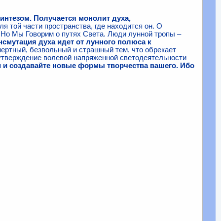
интезом. Получается монолит духа,
я той части пространства, где находится он. О
 Но Мы Говорим о путях Света. Люди лунной тропы –
нсмутация духа идет от лунного полюса к
инертный, безвольный и страшный тем, что обрекает
 утверждение волевой напряженной светодеятельности
и и создавайте новые формы творчества вашего. Ибо