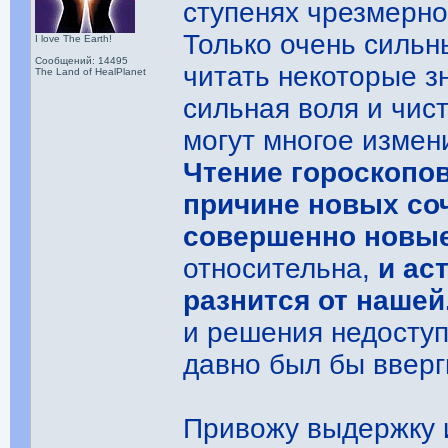
ступенях чрезмерно
Только очень сильн
I love The Earth!
Сообщений: 14495
читать некоторые зн
The Land of HealPlanet
сильная воля и чис
могут многое измен
Чтение гороскопов
причине новых со
совершенно новые
относительна,
и ас
разнится от нашей
и решения недоступ
давно был бы вверг
Привожу выдержку и