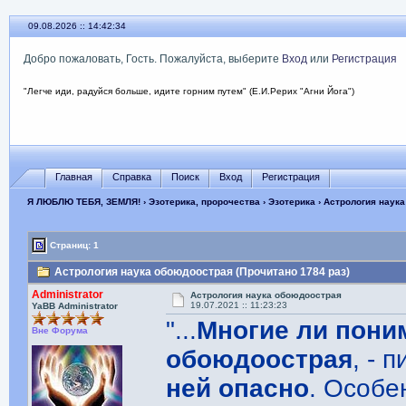
09.08.2026 :: 14:42:35
Добро пожаловать, Гость. Пожалуйста, выберите
Вход
или
Регистрация
"Легче иди, радуйся больше, идите горним путем" (Е.И.Рерих "Агни Йога")
Главная
Справка
Поиск
Вход
Регистрация
Я ЛЮБЛЮ ТЕБЯ, ЗЕМЛЯ!
›
Эзотерика, пророчества
›
Эзотерика
› Астрология наук
Страниц: 1
Астрология наука обоюдоострая (Прочитано 1784 раз)
Administrator
Астрология наука обоюдоострая
19.07.2021 :: 11:23:23
YaBB Administrator
"...
Многие ли поним
Вне Форума
обоюдоострая
, - 
ней опасно
. Особе