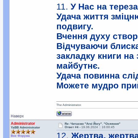
11.
У Нас на терез
Удача життя зміц
подвигу.
Вчення духу створ
Відчуваючи блиска
закладку книги на
майбутнє.
Удача повинна слі
Можете мудро прий
The Administrator.
Наверх
Administrator
Re: Читаємо "Агні Йогу". "Осяяння"
Ответ #4 -
19.06.2024 :: 16:00:45
YaBB Administrator
12.
Жертва, жертва
Вне Форума