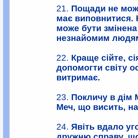
21.
Пощади не може
має виповнитися. К
може бути змінен
незнайомим людя
22.
Краще сійте, сі
допомогти світу о
витримає.
23.
Покличу в дім 
Меч, що висить, н
24.
Явіть вдало уг
дружню справу, що