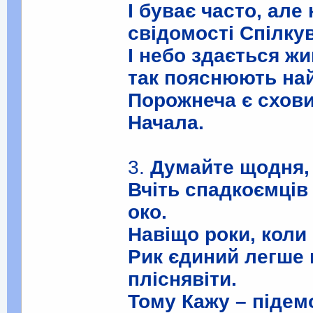
І буває часто, але
свідомості Спілку
І небо здається жи
так пояснюють най
Порожнеча є схови
Начала.
3.
Думайте щодня, 
Вчіть спадкоємців 
око.
Навіщо роки, коли 
Рик єдиний легше 
пліснявіти.
Тому Кажу – підем