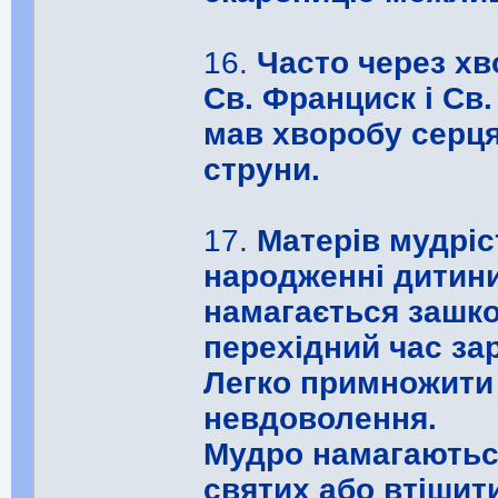
16.
Часто через х
Св. Франциск і Св.
мав хворобу серця
струни.
17.
Матерів мудріс
народженні дитини.
намагається зашко
перехідний час за
Легко примножити 
невдоволення.
Мудро намагаються
святих або втішит