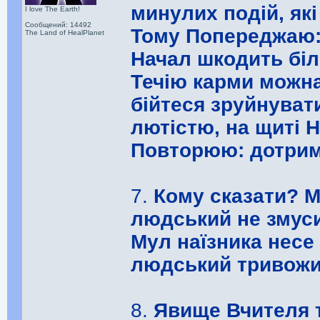
минулих подій, які
I love The Earth!
Сообщений: 14492
Тому Попереджаю: 
The Land of HealPlanet
Начал шкодить біл
Течію карми можна
бійтеся зруйнуват
лютістю, на щиті
Повторюю: дотрим
7.
Кому сказати? М
людський не змуси
Мул наїзника несе
людський тривожи
8.
Явище Вчителя т