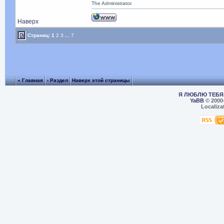
The Administrator.
Наверх
Страниц:
1
2
3
...
7
« Главная
‹ Раздел
Наверх этой страницы
Я ЛЮБЛЮ ТЕБЯ,
YaBB
© 2000
Localiza