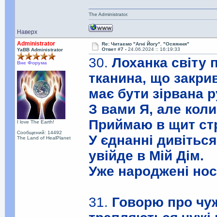
The Administrator.
Наверх
Administrator
Re: Читаємо "Агні Йогу". "Осяяння"
Ответ #7 -
24.06.2024 :: 16:19:33
YaBB Administrator
30.
Лоханка світу
Вне Форума
тканина, що закрив
має бути зірвана 
З вами Я, але кол
Приймаю в щит стр
I love The Earth!
Сообщений: 14492
У єднанні дивітьс
The Land of HealPlanet
увійде в Мій Дім.
Уже народжені носі
31.
Говорю про чуж