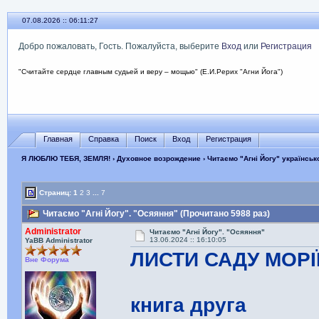
07.08.2026 :: 06:11:28
Добро пожаловать, Гость. Пожалуйста, выберите
Вход
или
Регистрация
"Считайте сердце главным судьей и веру – мощью" (Е.И.Рерих "Агни Йога")
Главная
Справка
Поиск
Вход
Регистрация
Я ЛЮБЛЮ ТЕБЯ, ЗЕМЛЯ!
›
Духовное возрождение
›
Читаємо "Агні Йогу" українсь
Страниц:
1
2
3
...
7
Читаємо "Агні Йогу". "Осяяння" (Прочитано 5988 раз)
Administrator
Читаємо "Агні Йогу". "Осяяння"
13.06.2024 :: 16:10:05
YaBB Administrator
ЛИСТИ САДУ МОРІ
Вне Форума
книга друга