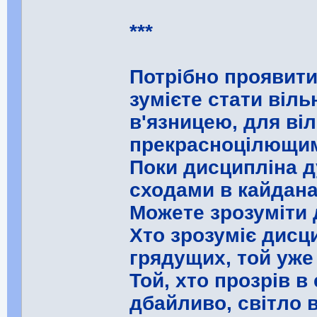
***
Потрібно проявити 
зумієте стати віл
в'язницею, для ві
прекрасноцілющи
Поки дисципліна ду
сходами в кайдана
Можете зрозуміти 
Хто зрозуміє дисци
грядущих, той уже
Той, хто прозрів в
дбайливо, світло 