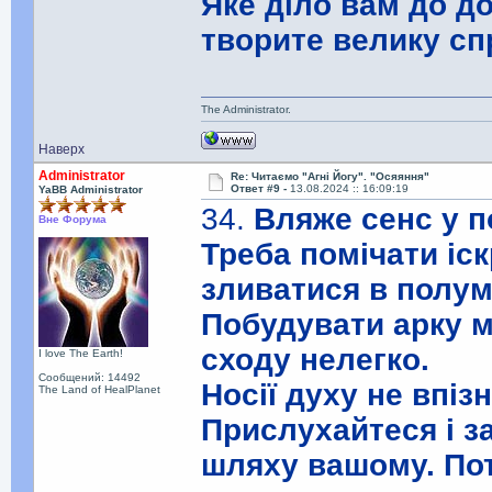
Яке діло вам до до
творите велику сп
The Administrator.
Наверх
Administrator
Re: Читаємо "Агні Йогу". "Осяяння"
Ответ #9 -
13.08.2024 :: 16:09:19
YaBB Administrator
34.
Вляже сенс у п
Вне Форума
Треба помічати іс
зливатися в полум
Побудувати арку м
сходу нелегко.
I love The Earth!
Сообщений: 14492
Носії духу не впіз
The Land of HealPlanet
Прислухайтеся і з
шляху вашому. Пот