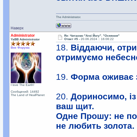
The Administrator.
Наверх
Administrator
Re: Читаємо "Агні Йогу". "Осяяння"
Ответ #5 -
20.06.2024 :: 16:06:22
YaBB Administrator
18.
Віддаючи, отри
Вне Форума
отримуємо небесн
19.
Форма оживає з
I love The Earth!
Сообщений: 14492
20.
Дориносимо, із
The Land of HealPlanet
ваш щит.
Одне Прошу: не по
не любить золота.