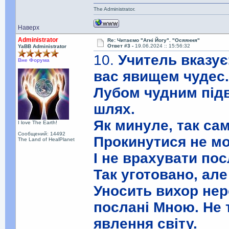
The Administrator.
Наверх
Administrator
Re: Читаємо "Агні Йогу". "Осяяння"
Ответ #3 -
19.06.2024 :: 15:56:32
YaBB Administrator
10.
Учитель вказує
Вне Форума
вас явищем чудес
Лубом чудним підв
шлях.
Як минуле, так са
I love The Earth!
Сообщений: 14492
Прокинутися не мо
The Land of HealPlanet
І не врахувати пос
Так уготовано, але
Уносить вихор нер
послані Мною. Не 
явлення світу.