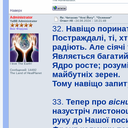
The Administrator.
Наверх
Administrator
Re: Читаємо "Агні Йогу". "Осяяння"
Ответ #8 -
24.06.2024 :: 16:21:48
YaBB Administrator
32.
Навіщо поринат
Вне Форума
Постраждалі, ті, х
радіють. Але сіячі 
Являється багатий 
Ядро росте; розум
I love The Earth!
Сообщений: 14492
майбутніх зерен.
The Land of HealPlanet
Тому навіщо запит
33.
Тепер про
вісн
назустріч листоно
руку до Нашої пос