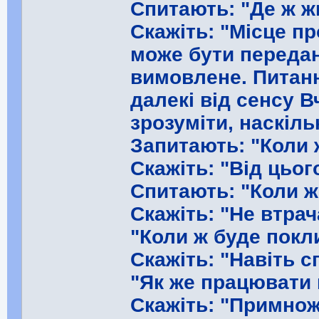
Спитають: "Де ж ж
Скажіть: "Місце п
може бути передан
вимовлене. Питанн
далекі від сенсу В
зрозуміти, наскіл
Запитають: "Коли
Скажіть: "Від цього
Спитають: "Коли ж
Скажіть: "Не втра
"Коли ж буде покл
Скажіть: "Навіть с
"Як же працювати 
Скажіть: "Примнож