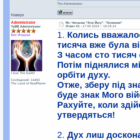
The Administrator.
Наверх
Administrator
Re: Читаємо "Агні Йогу". "Осяяння"
Ответ #1 -
17.06.2024 :: 16:25:14
YaBB Administrator
1.
Колись вважалос
Вне Форума
тисяча вже була в
З часом сто тисяч 
Потім піднялися м
орбіти духу.
I love The Earth!
Сообщений: 14492
Отже, зберу під зн
The Land of HealPlanet
буде знак Мого вій
Рахуйте, коли здій
утвердяться!
2.
Дух лиш доскон