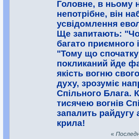
Головне, в ньому н
непотрібне, він на
усвідомлення евол
Ще запитають: "Чо
багато приємного 
"Тому що спочатку 
покликаний йде фа
якість вогню свого
духу, зрозуміє нап
Спільного Блага. 
тисячею вогнів Сп
запалить райдугу 
крила!
«
Последня