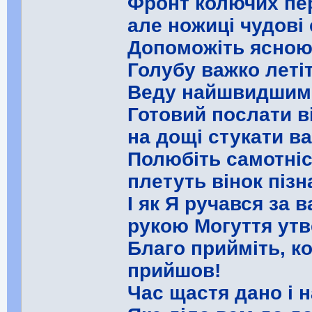
Фронт колючих пе
але ножиці чудові 
Допоможіть ясною 
Голубу важко летіт
Веду найшвидшим 
Готовий послати ві
на дощі стукати в
Полюбіть самотніс
плетуть вінок пізн
І як Я ручався за 
рукою Могуття ут
Благо прийміть, ко
прийшов!
Час щастя дано і н