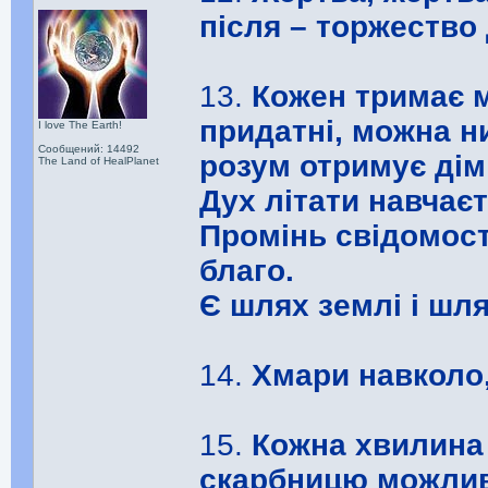
після – торжество 
13.
Кожен тримає м
придатні, можна н
I love The Earth!
Сообщений: 14492
розум отримує дім 
The Land of HealPlanet
Дух літати навчаєт
Промінь свідомост
благо.
Є шлях землі і шля
14.
Хмари навколо,
15.
Кожна хвилина 
скарбницю можлив