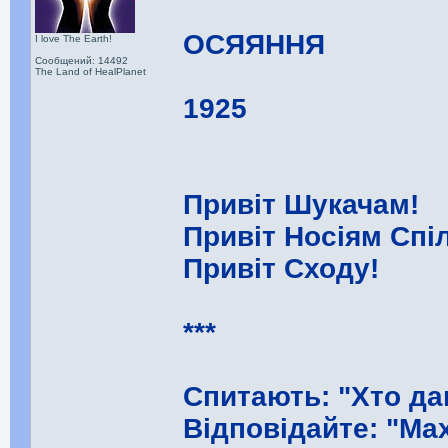
ОСЯЯННЯ
I love The Earth!
Сообщений: 14492
The Land of HealPlanet
1925
Привіт Шукачам!
Привіт Носіям Спі
Привіт Сходу!
***
Спитають: "Хто да
Відповідайте: "Ма