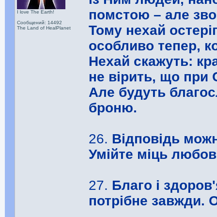
помстою – але зво
I love The Earth!
Сообщений: 14492
Тому нехай остері
The Land of HealPlanet
особливо тепер, к
Нехай скажуть: кра
не вірить, що при 
Але будуть благос
броню.
26.
Відповідь мож
Умійте міць любов
27.
Благо і здоров
потрібне завжди. 