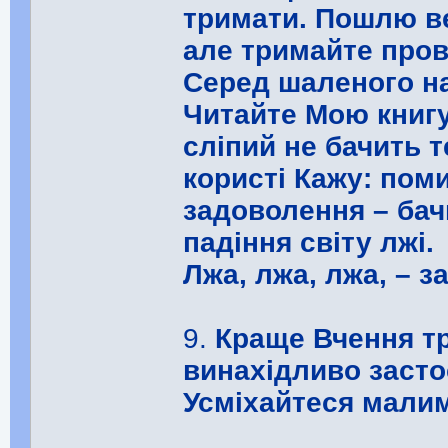
тримати. Пошлю ве
але тримайте пров
Серед шаленого на
Читайте Мою книгу
сліпий не бачить т
користі Кажу: поми
задоволення – бач
падіння світу лжі.
Лжа, лжа, лжа, – з
9.
Краще Вчення тр
винахідливо засто
Усміхайтеся малим