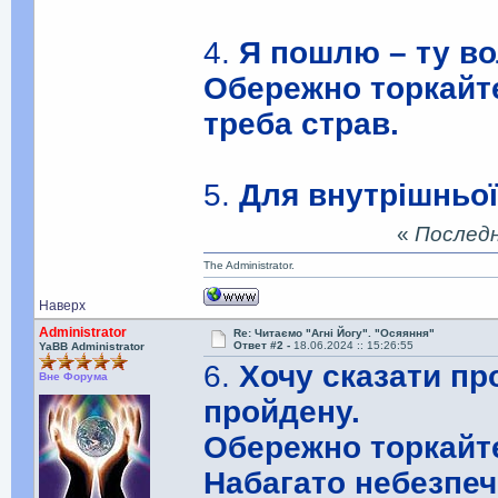
4.
Я пошлю – ту во
Обережно торкайте
треба страв.
5.
Для внутрішньої
«
Последня
The Administrator.
Наверх
Administrator
Re: Читаємо "Агні Йогу". "Осяяння"
Ответ #2 -
18.06.2024 :: 15:26:55
YaBB Administrator
6.
Хочу сказати пр
Вне Форума
пройдену.
Обережно торкайте
Набагато небезпеч