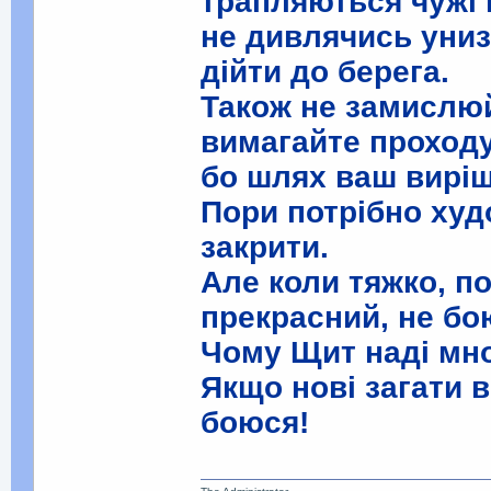
трапляються чужі 
не дивлячись униз
дійти до берега.
Також не замислю
вимагайте проход
бо шлях ваш вирі
Пори потрібно ху
закрити.
Але коли тяжко, п
прекрасний, не бо
Чому Щит наді мно
Якщо нові загати в
боюся!