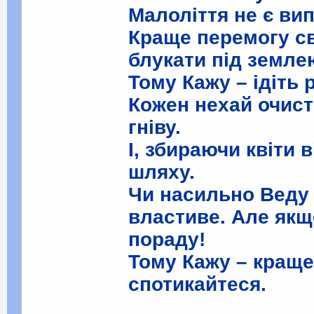
Малоліття не є ви
Краще перемогу св
блукати під земле
Тому Кажу – ідіть
Кожен нехай очис
гніву.
І, збираючи квіти 
шляху.
Чи насильно Веду
властиве. Але якщ
пораду!
Тому Кажу – краще
спотикайтеся.