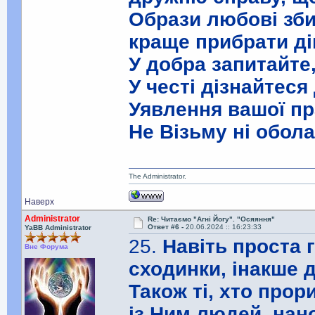
Образи любові зби
краще прибрати ді
У добра запитайте
У честі дізнайтеся
Уявлення вашої пра
Не Візьму ні обол
The Administrator.
Наверх
Administrator
Re: Читаємо "Агні Йогу". "Осяяння"
Ответ #6 -
20.06.2024 :: 16:23:33
YaBB Administrator
25.
Навіть проста 
Вне Форума
сходинки, інакше 
Також ті, хто прор
із Ним людей, нано