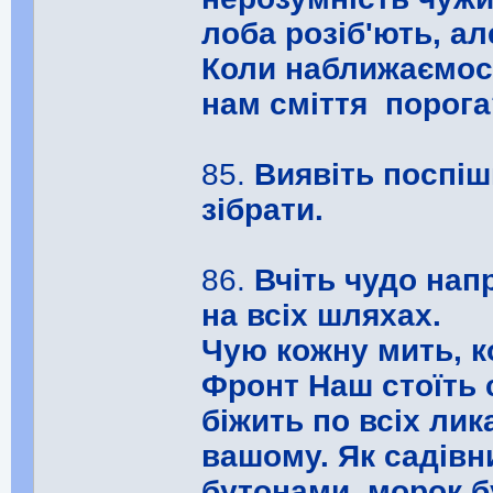
лоба розіб'ють, ал
Коли наближаємося
нам сміття порога
85.
Виявіть поспішн
зібрати.
86.
Вчіть чудо нап
на всіх шляхах.
Чую кожну мить, к
Фронт Наш стоїть 
біжить по всіх ли
вашому. Як садівн
бутонами, морок б