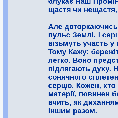
блукає Наш Промін
щастя чи нещастя,
Але доторкаючись 
пульс Землі, і сер
візьмуть участь у 
Тому Кажу: бережі
легко. Воно предс
підлягають духу. 
сонячного сплетенн
серцю. Кожен, хто
матерії, повинен 
вчить, як дихання
іншим разом.