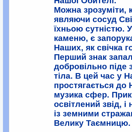
Нашої Обителі.
Можна зрозуміти, 
являючи сосуд Сві
їхньою сутністю. У
каменю, є запорук
Наших, як свічка г
Перший знак запалю
добровільно піде 
тіла. В цей час у 
простягається до Н
музика сфер. При
освітлений звід, і
із земними стражам
Велику Таємницю.