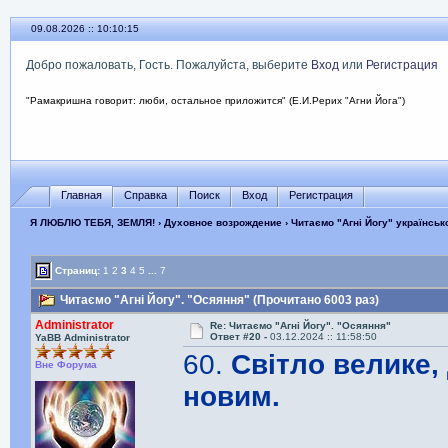
09.08.2026 :: 10:10:16
Добро пожаловать, Гость. Пожалуйста, выберите
Вход
или
Регистрация
"Рамакришна говорит: люби, остальное приложится" (Е.И.Рерих "Агни Йога")
Главная
Справка
Поиск
Вход
Регистрация
Я ЛЮБЛЮ ТЕБЯ, ЗЕМЛЯ!
›
Духовное возрождение
›
Читаємо "Агні Йогу" українсь
Страниц:
1
2
3
4
5
...
7
Читаємо "Агні Йогу". "Осяяння" (Прочитано 6003 раз)
Administrator
Re: Читаємо "Агні Йогу". "Осяяння"
Ответ #20 -
03.12.2024 :: 11:58:50
YaBB Administrator
60.
Світло велике,
Вне Форума
новим.