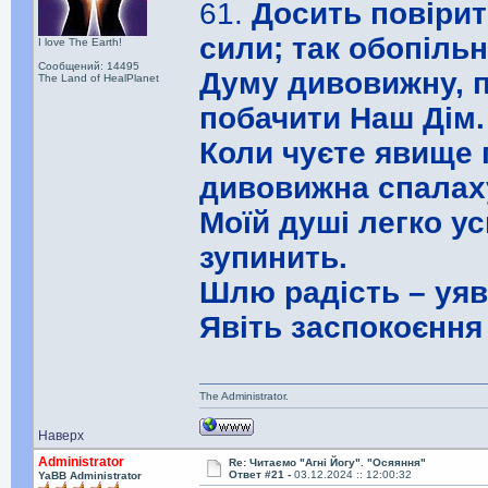
61.
Досить повіри
сили; так обопіль
I love The Earth!
Сообщений: 14495
Думу дивовижну, п
The Land of HealPlanet
побачити Наш Дім.
Коли чуєте явище п
дивовижна спалах
Моїй душі легко у
зупинить.
Шлю радість – уяві
Явіть заспокоєння
The Administrator.
Наверх
Administrator
Re: Читаємо "Агні Йогу". "Осяяння"
Ответ #21 -
03.12.2024 :: 12:00:32
YaBB Administrator