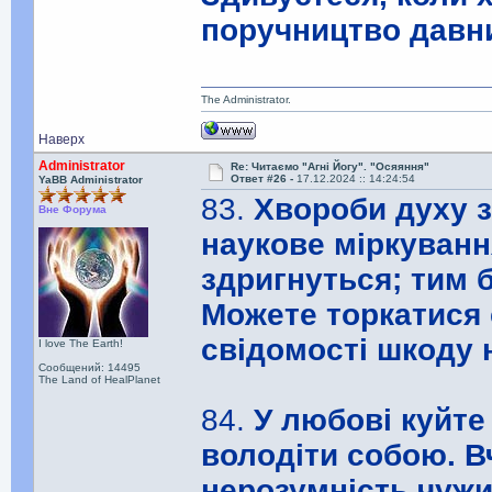
поручництво давн
The Administrator.
Наверх
Administrator
Re: Читаємо "Агні Йогу". "Осяяння"
Ответ #26 -
17.12.2024 :: 14:24:54
YaBB Administrator
83.
Хвороби духу за
Вне Форума
наукове міркуванн
здригнуться; тим 
Можете торкатися 
свідомості шкоду 
I love The Earth!
Сообщений: 14495
The Land of HealPlanet
84.
У любові куйт
володіти собою. В
нерозумність чужи