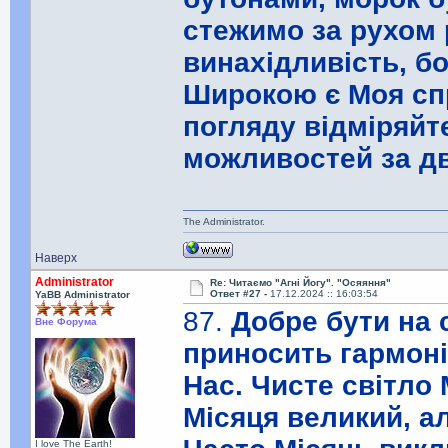
стежимо за рухом 
винахідливість, бо
Широкою є Моя сп
погляду відміряйт
можливостей за дв
The Administrator.
Наверх
Administrator
Re: Читаємо "Агні Йогу". "Осяяння"
Ответ #27 -
17.12.2024 :: 16:03:54
YaBB Administrator
87.
Добре бути на 
Вне Форума
приносить гармоні
Нас. Чисте світло
Місяця великий, а
I love The Earth!