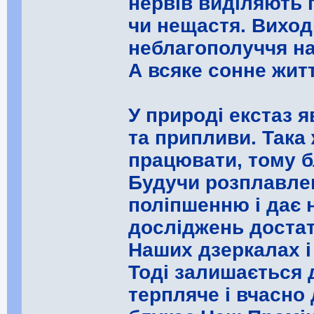
нервів виділяють 
чи нещастя. Виход
неблагополуччя н
А всяке сонне жит
У природі екстаз я
та припливи. Така
працювати, тому бл
Будучи розплавлен
поліпшенню і дає 
досліджень достат
Наших дзеркалах і
Тоді залишається 
терпляче і вчасно 