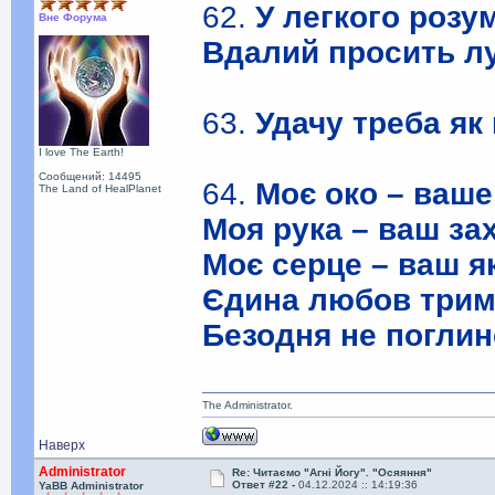
62.
У легкого розу
Вне Форума
Вдалий просить лу
63.
Удачу треба як 
I love The Earth!
Сообщений: 14495
64.
Моє око – ваше
The Land of HealPlanet
Моя рука – ваш за
Моє серце – ваш як
Єдина любов трима
Безодня не поглин
The Administrator.
Наверх
Administrator
Re: Читаємо "Агні Йогу". "Осяяння"
Ответ #22 -
04.12.2024 :: 14:19:36
YaBB Administrator