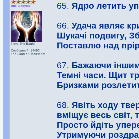
65.
Ядро летить уп
Вне Форума
66.
Удача являє кр
Шукачі подвигу, Зб
Поставлю над прір
I love The Earth!
Сообщений: 14495
The Land of HealPlanet
67.
Бажаючи іншим 
Темні часи. Щит т
Бризками розлетит
68.
Явіть ходу тве
вміщує весь світ,
Просто йдіть упер
Утримуючи роздра