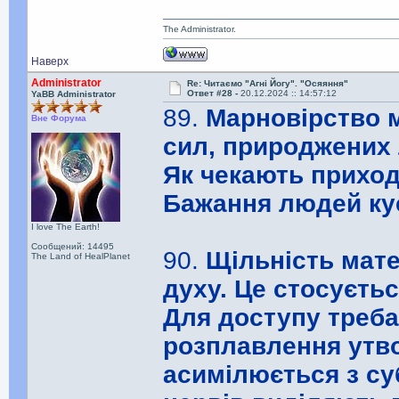
The Administrator.
Наверх
Administrator
Re: Читаємо "Агні Йогу". "Осяяння"
Ответ #28 -
20.12.2024 :: 14:57:12
YaBB Administrator
89.
Марновірство 
Вне Форума
сил, природжених
Як чекають приход
Бажання людей ку
I love The Earth!
Сообщений: 14495
90.
Щільність мате
The Land of HealPlanet
духу. Це стосуєтьс
Для доступу треба
розплавлення утв
асимілюється з су