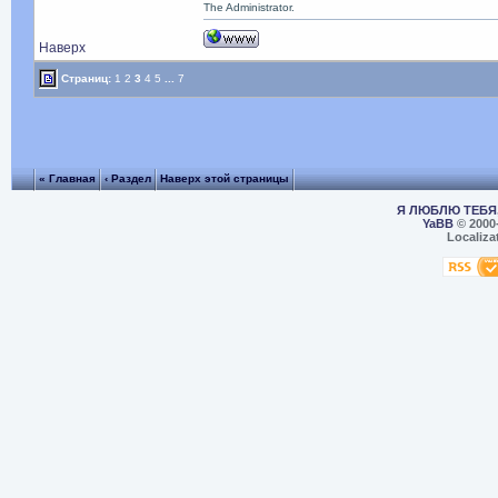
The Administrator.
Наверх
Страниц:
1
2
3
4
5
...
7
« Главная
‹ Раздел
Наверх этой страницы
Я ЛЮБЛЮ ТЕБЯ,
YaBB
© 2000
Localiza