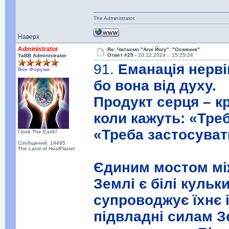
The Administrator.
Наверх
Administrator
Re: Читаємо "Агні Йогу". "Осяяння"
Ответ #29 -
20.12.2024 :: 15:25:24
YaBB Administrator
91.
Еманація нерві
Вне Форума
бо вона від духу.
Продукт серця – кр
коли кажуть: «Треб
«Треба застосуват
I love The Earth!
Сообщений: 14495
The Land of HealPlanet
Єдиним мостом мі
Землі є білі кульк
супроводжує їхнє і
підвладні силам Зе