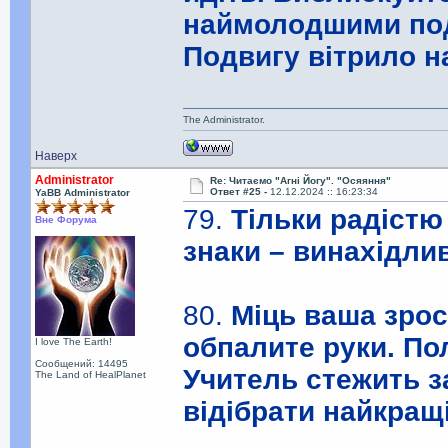
наймолодшими по
Подвигу вітрило н
The Administrator.
Наверх
Administrator
Re: Читаємо "Агні Йогу". "Осяяння"
Ответ #25 -
12.12.2024 :: 16:23:34
YaBB Administrator
79.
Тільки радістю
Вне Форума
знаки – винахідлив
80.
Міць ваша зрос
обпалите руки. Пол
I love The Earth!
Сообщений: 14495
Учитель стежить з
The Land of HealPlanet
відібрати найкращі