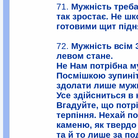
71.
Мужність треба
так зростає. Не ш
готовими щит підн
72.
Мужність всім 
левом стане.
Не Нам потрібна м
Посмішкою зупиніт
здолати лише муж
Усе здійсниться в
Вгадуйте, що потр
терпіння. Нехай п
каменю, як твердо
та й то лише за п