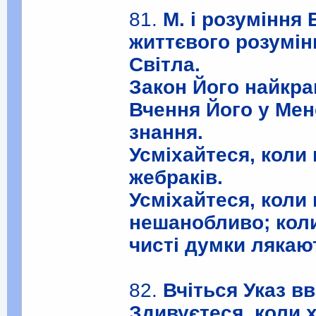
81.
М. і розуміння
життєвого розумінн
Світла.
Закон Його найкра
Вчення Його у Мен
знання.
Усміхайтеся, коли
жебраків.
Усміхайтеся, коли
нешанобливо; коли
чисті думки ляка
82.
Вчіться Указ в
Здивуєтеся, коли 