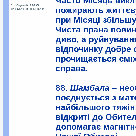
Часто Місяць викли
Сообщений: 14495
пожирають життєву
The Land of HealPlanet
при Місяці збільш
Чиста прана повин
диво, а руйнуванн
відпочинку добре 
прочищається сміх
справа.
88.
Шамбала
– нео
поєднується з мате
найбільшого тяжін
відкриті до Обител
допомагає магнітн