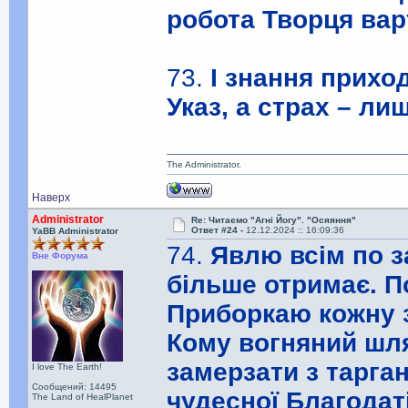
робота Творця вар
73.
І знання прихо
Указ, а страх – ли
The Administrator.
Наверх
Administrator
Re: Читаємо "Агні Йогу". "Осяяння"
Ответ #24 -
12.12.2024 :: 16:09:36
YaBB Administrator
74.
Явлю всім по 
Вне Форума
більше отримає. П
Приборкаю кожну з
Кому вогняний шл
замерзати з тарга
I love The Earth!
Сообщений: 14495
чудесної Благодаті
The Land of HealPlanet