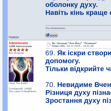
оболонку духу.
Навіть кінь краще 
The Administrator.
Наверх
Administrator
Re: Читаємо "Агні Йогу". "Осяяння"
Ответ #23 -
04.12.2024 :: 16:41:38
YaBB Administrator
69.
Як іскри створ
Вне Форума
допомогу.
Тільки відкрийте ч
70.
Невидиме Вчен
I love The Earth!
Сообщений: 14495
Різниця духу пізна
The Land of HealPlanet
Зростання духу пі