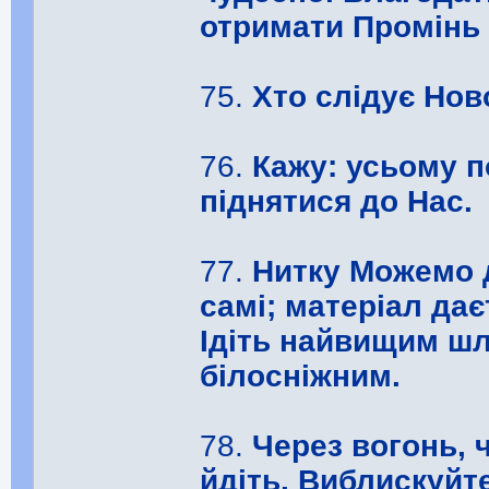
отримати Промінь 
75.
Хто слідує Нов
76.
Кажу: усьому п
піднятися до Нас.
77.
Нитку Можемо д
самі; матеріал дає
Ідіть найвищим шл
білосніжним.
78.
Через вогонь, 
йдіть. Виблискуйт