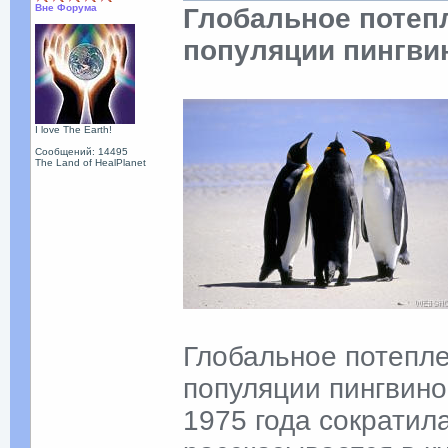
Вне Форума
Глобальное потеп
популяции пингви
I love The Earth!
Сообщений: 14495
The Land of HealPlanet
Глобальное потепле
популяции пингвинов
1975 года сократил