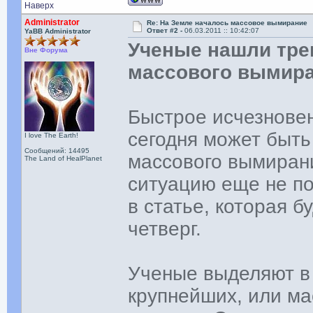
Наверх
Administrator
Re: На Земле началось массовое вымирание
Ответ #2 -
06.03.2011 :: 10:42:07
YaBB Administrator
Ученые нашли тр
Вне Форума
массового вымира
Быстрое исчезнове
сегодня может быть
I love The Earth!
Сообщений: 14495
массового вымирани
The Land of HealPlanet
ситуацию еще не по
в статье, которая б
четверг.
Ученые выделяют в 
крупнейших, или ма