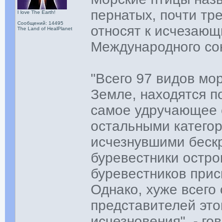
пернатых, почти тр
I love The Earth!
Сообщений: 14495
относят к исчезающ
The Land of HealPlanet
Международного сою
"Всего 97 видов мо
Земле, находятся п
самое удручающее 
остальными катего
исчезнувшими беск
буревестники остр
буревестников присв
Однако, хуже всего 
представителей это
исчезновения", - го