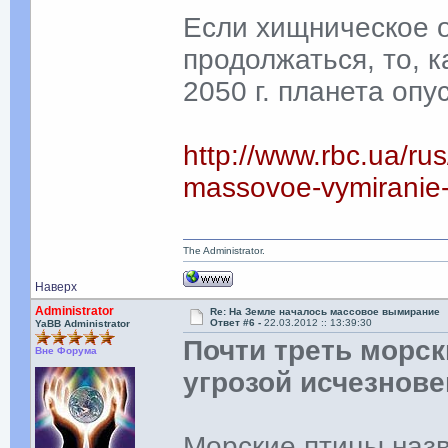
Если хищническое о
продолжаться, то, 
2050 г. планета опус
http://www.rbc.ua/ru
massovoe-vymiranie
The Administrator.
Наверх
Administrator
Re: На Земле началось массовое вымирание
Ответ #6 -
22.03.2012 :: 13:39:30
YaBB Administrator
Почти треть морск
Вне Форума
угрозой исчезнов
Морские птицы наз