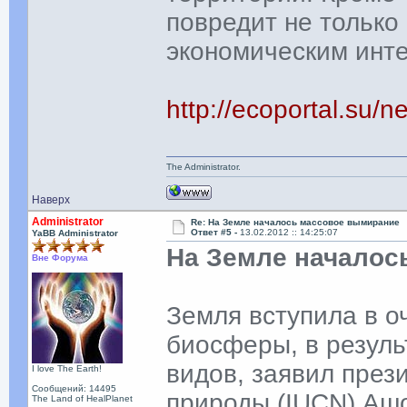
повредит не только
экономическим инт
http://ecoportal.su
The Administrator.
Наверх
Administrator
Re: На Земле началось массовое вымирание
Ответ #5 -
13.02.2012 :: 14:25:07
YaBB Administrator
На Земле началос
Вне Форума
Земля вступила в 
биосферы, в резуль
видов, заявил пре
I love The Earth!
Сообщений: 14495
природы (IUCN) Аш
The Land of HealPlanet