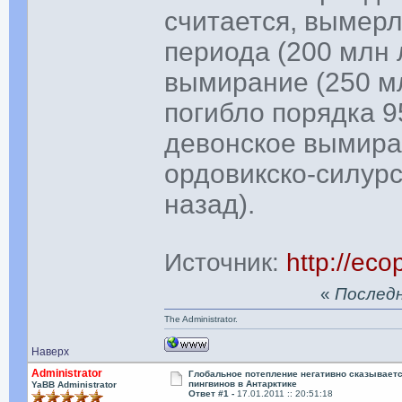
считается, вымерл
периода (200 млн 
вымирание (250 мл
погибло порядка 9
девонское вымиран
ордовикско-силур
назад).
Источник:
http://ecop
«
Последня
The Administrator.
Наверх
Administrator
Глобальное потепление негативно сказываетс
пингвинов в Антарктике
YaBB Administrator
Ответ #1 -
17.01.2011 :: 20:51:18