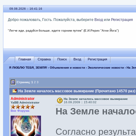
09.08.2026 :: 16:41:17
Добро пожаловать, Гость. Пожалуйста, выберите
Вход
или
Регистрация
"Легче иди, радуйся больше, идите горним путем" (Е.И.Рерих "Агни Йога")
Главная
Справка
Поиск
Вход
Регистрация
Я ЛЮБЛЮ ТЕБЯ, ЗЕМЛЯ!
›
Объявления и новости
›
Экологические новости
› На З
Страниц:
1
2
3
На Земле началось массовое вымирание (Прочитано 14570 раз)
Administrator
На Земле началось массовое вымирание
16.09.2009 :: 15:40:02
YaBB Administrator
На Земле начал
Вне Форума
Согласно результ