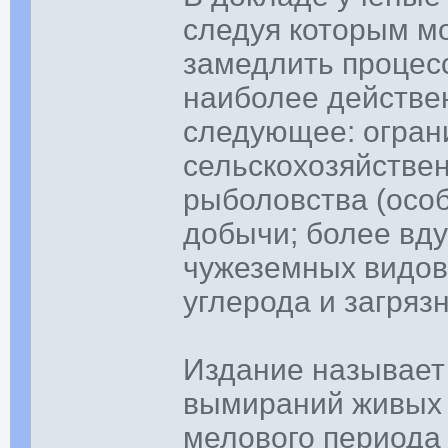
следуя которым м
замедлить процес
наиболее действе
следующее: огран
сельскохозяйстве
рыболовства (особ
добычи; более вд
чужеземных видов
углерода и загря
Издание называет
вымираний живых 
мелового периода (