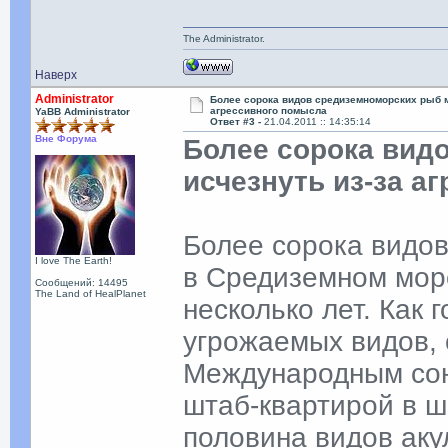
The Administrator.
Наверх
Administrator
Более сорока видов средиземноморских рыб м
агрессивного помысла
YaBB Administrator
Ответ #3 -
21.04.2011 :: 14:35:14
Вне Форума
Более сорока вид
исчезнуть из-за а
Более сорока видо
I love The Earth!
в Средиземном море
Сообщений: 14495
The Land of HealPlanet
несколько лет. Как 
угрожаемых видов, 
Международным сою
штаб-квартирой в ш
половина видов акул