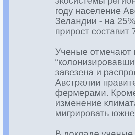
экосистемы регион
году население А
Зеландии - на 25%
прирост составит 
Ученые отмечают и
“колонизировавших
завезена и распро
Австралии правит
фермерами. Кроме
изменение климат
мигрировать южнее
В докладе ученые