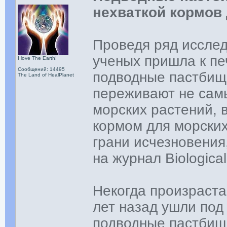
нехваткой кормов
Проведя ряд иссле
ученых пришла к пе
I love The Earth!
Сообщений: 14495
подводные пастбищ
The Land of HealPlanet
переживают не сам
морских растений, 
кормом для морских
грани исчезновени
на журнал Biological
Некогда произраст
лет назад ушли под
подводные пастбища