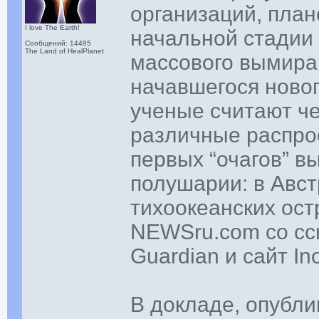
организаций, план
I love The Earth!
начальной стадии 
Сообщений: 14495
The Land of HealPlanet
массового вымира
начавшегося ново
ученые считают ч
различные распро
первых “очагов” 
полушарии: в Авст
тихоокеанских ост
NEWSru.com со сс
Guardian и сайт In
В докладе, опубли