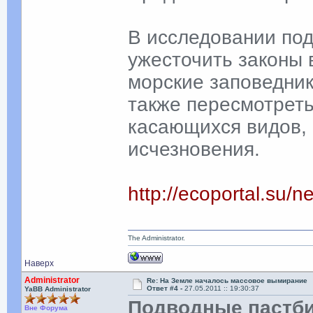
В исследовании под
ужесточить законы 
морские заповедник
также пересмотреть 
касающихся видов, 
исчезновения.
http://ecoportal.su
The Administrator.
Наверх
Administrator
Re: На Земле началось массовое вымирание
Ответ #4 -
27.05.2011 :: 19:30:37
YaBB Administrator
Подводные пастби
Вне Форума